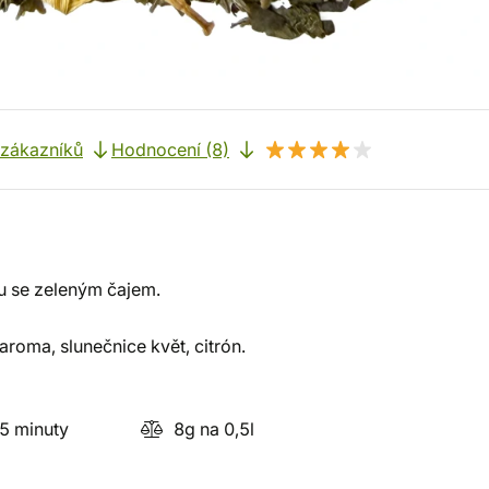
 zákazníků
Hodnocení (8)
u se zeleným čajem.
roma, slunečnice květ, citrón.
5 minuty
8g na 0,5l