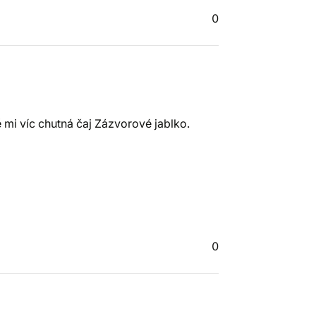
0
 mi víc chutná čaj Zázvorové jablko.
0