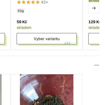
White Ki
42×
50g
59 Kč
129 Kč
skladem
skladem
Vyber variantu