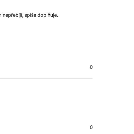
nepřebíjí, spíše doplňuje.
0
0