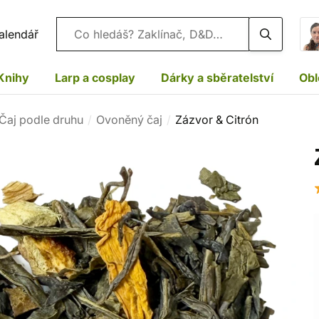
Vyhledávání
alendář
Knihy
Larp a cosplay
Dárky a sběratelství
Obl
Čaj podle druhu
Ovoněný čaj
Zázvor & Citrón