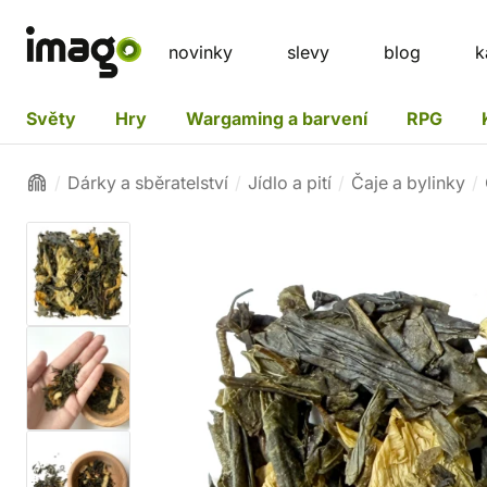
novinky
slevy
blog
k
Světy
Hry
Wargaming a barvení
RPG
Dárky a sběratelství
Jídlo a pití
Čaje a bylinky