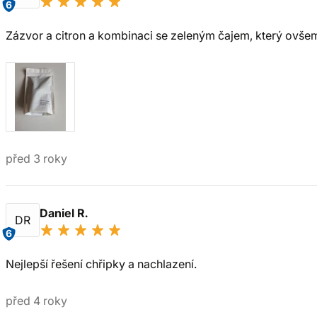
6
Zázvor a citron a kombinaci se zeleným čajem, který ovšem 
před 3 roky
Daniel R.
DR
6
Nejlepší řešení chřipky a nachlazení.
před 4 roky