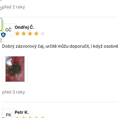
před 2 roky
0
Ondřej Č.
OČ
6
í?
Dobrý zázvorový čaj, určitě můžu doporučit, i když osobně
před 3 roky
Petr K.
PK