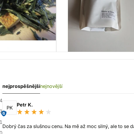
nejprospěšnější
nejnovější
4
Petr K.
PK
3
6
1
Dobrý čas za slušnou cenu. Na mě až moc silný, ale to se d
0