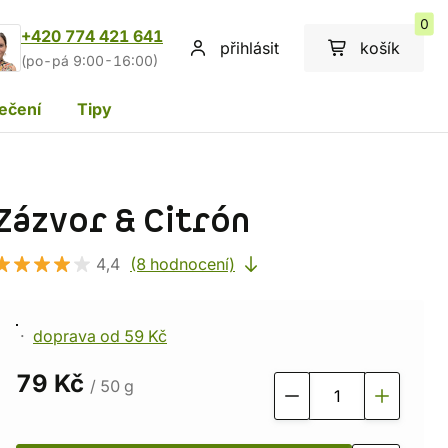
0
+420 774 421 641
přihlásit
košík
(po-pá 9:00-16:00)
ečení
Tipy
Zázvor & Citrón
4,4
(8 hodnocení)
doprava od 59 Kč
79 Kč
/ 50 g