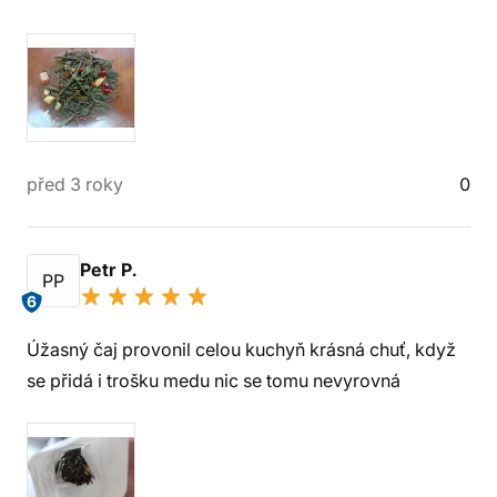
před 3 roky
0
Petr P.
PP
6
Úžasný čaj provonil celou kuchyň krásná chuť, když
se přidá i trošku medu nic se tomu nevyrovná