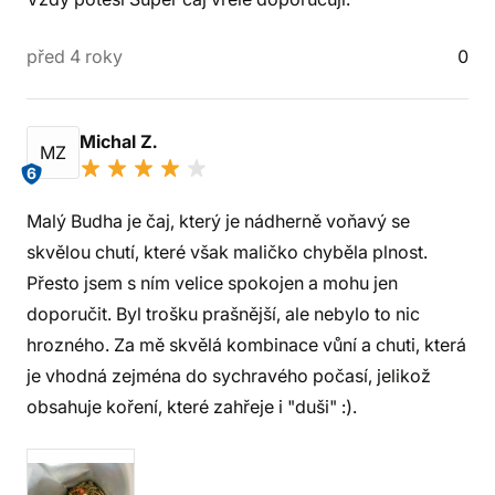
před 4 roky
0
Michal Z.
MZ
6
Malý Budha je čaj, který je nádherně voňavý se
skvělou chutí, které však maličko chyběla plnost.
Přesto jsem s ním velice spokojen a mohu jen
doporučit. Byl trošku prašnější, ale nebylo to nic
hrozného. Za mě skvělá kombinace vůní a chuti, která
je vhodná zejména do sychravého počasí, jelikož
obsahuje koření, které zahřeje i "duši" :).