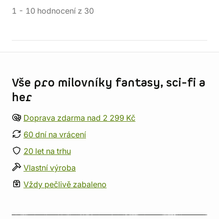
1
-
10
hodnocení
z
30
Informace o obchodu
Vše pro milovníky fantasy, sci-fi a
her
Doprava zdarma nad 2 299 Kč
60 dní na vrácení
20 let na trhu
Vlastní výroba
Vždy pečlivě zabaleno