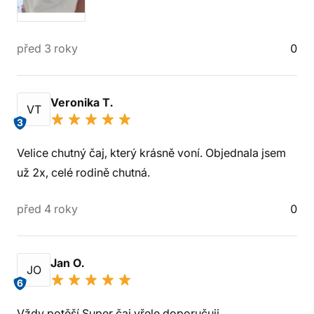
před 3 roky
0
Veronika T.
VT
3
Velice chutný čaj, který krásně voní. Objednala jsem
už 2x, celé rodině chutná.
před 4 roky
0
Jan O.
JO
6
Vždy potěší Super čaj vřele doporučuji.