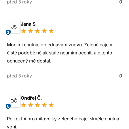
před 3 roky
0
Jana S.
JS
1
Moc mi chutná, objednávám znovu. Zelené čaje v
čisté podobě nějak stále neumím ocenit, ale tento
ochucený mě dostal.
před 3 roky
0
Ondřej Č.
OČ
6
Perfektní pro milovníky zeleného čaje, skvěle chutná i
voní.