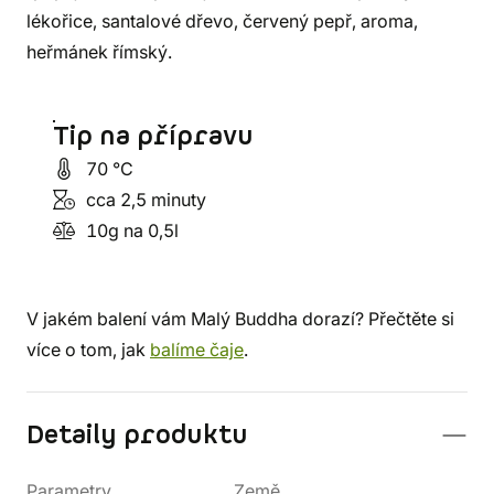
lékořice, santalové dřevo, červený pepř, aroma,
heřmánek římský.
Tip na přípravu
70 °C
cca 2,5 minuty
10g na 0,5l
V jakém balení vám Malý Buddha dorazí? Přečtěte si
více o tom, jak
balíme čaje
.
Detaily produktu
Parametry
Země