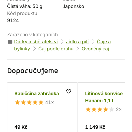
Čistá váha: 50 g
Japonsko
Kód produktu
9124
Zařazeno v kategoriích
Dárky a sběratelství
Jídlo a pití
Čaje a
bylinky
Čaj podle druhu
Ovoněný čaj
Doporučujeme
Babiččina zahrádka
Litinová konvice
Hanami 1,1 l
41×
2×
49 Kč
1 149 Kč