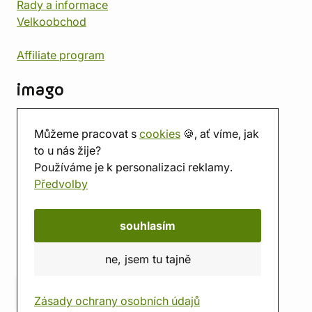
Rady a informace
Velkoobchod
Affiliate program
imago
Kontakt
Můžeme pracovat s
cookies
🍪, ať víme, jak
Prodejna
to u nás žije?
Herna
Používáme je k personalizaci reklamy.
O nás
Předvolby
Hodnocení obchodu
Dárkové poukazy
Kalendář
souhlasím
imago.blog
ne, jsem tu tajně
Zásady ochrany osobních údajů