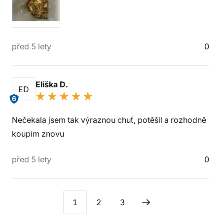
před 5 lety
0
Eliška D.
ED
6
Nečekala jsem tak výraznou chuť, potěšil a rozhodně
koupím znovu
před 5 lety
0
1
2
3