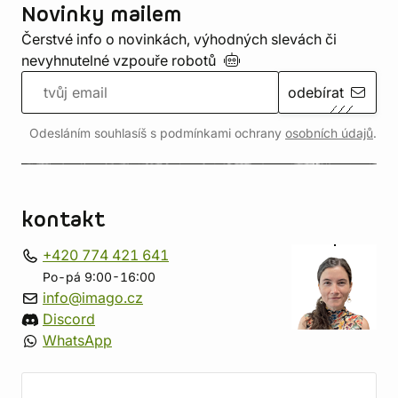
Novinky mailem
Čerstvé info o novinkách, výhodných slevách či
nevyhnutelné vzpouře
robotů
odebírat
Odesláním souhlasíš s podmínkami ochrany
osobních údajů
.
kontakt
+420 774 421 641
Po-pá 9:00-16:00
info@imago.cz
Discord
WhatsApp