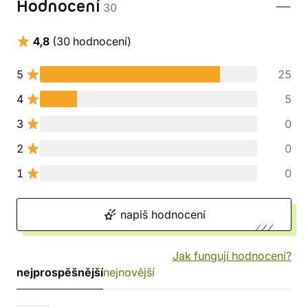
Hodnocení
30
4,8
(30 hodnocení)
5
25
4
5
3
0
2
0
1
0
napiš hodnocení
Jak fungují hodnocení?
nejprospěšnější
nejnovější