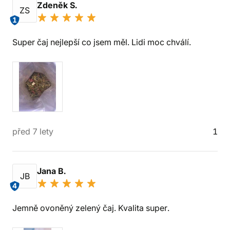
Zdeněk S.
ZS
1
Super čaj nejlepší co jsem měl. Lidi moc chválí.
před 7 lety
1
Jana B.
JB
4
Jemně ovoněný zelený čaj. Kvalita super.