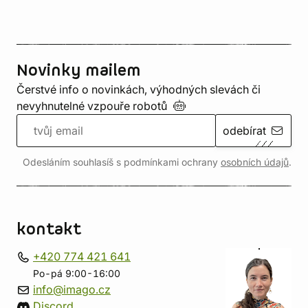
Novinky mailem
Čerstvé info o novinkách, výhodných slevách či
nevyhnutelné vzpouře
robotů
odebírat
Odesláním souhlasíš s podmínkami ochrany
osobních údajů
.
kontakt
+420 774 421 641
Po-pá 9:00-16:00
info@imago.cz
Discord