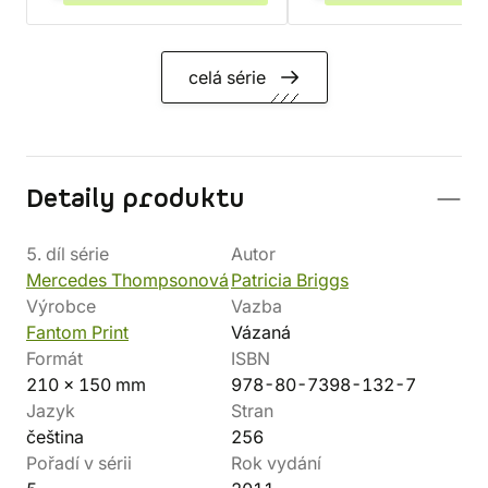
celá série
Detaily produktu
5. díl série
Autor
Mercedes Thompsonová
Patricia Briggs
Výrobce
Vazba
Fantom Print
Vázaná
Formát
ISBN
210 x 150 mm
978-80-7398-132-7
Jazyk
Stran
čeština
256
Pořadí v sérii
Rok vydání