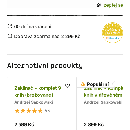
zeptej se
60 dní na vrácení
Doprava zdarma nad 2 299 Kč
Alternativní produkty
Populární
Zaklínač - komplet 9
Zaklínač - komplet 
knih (brožované)
knih v dřevěném bo
Chrám
Andrzej Sapkowski
Andrzej Sapkowski
5×
2 599 Kč
2 899 Kč