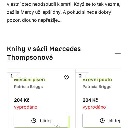
vlastní otec neodsoudil k smrti. Když se to tak vezme,
zažila Mercy už lepší dny. A pokud si nedá dobrý
pozor, dlouho nepřežije…
Knihy v sérii Mercedes
Thompsonová
1
2
Měsíční píseň
Krevní pouto
Patricia Briggs
Patricia Briggs
204 Kč
204 Kč
vyprodáno
vyprodáno
hlídej
hlídej