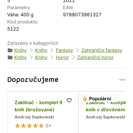
5
2011
Parametry
EAN
Váha: 400 g
9788073981327
Kód produktu
5122
Zařazeno v kategoriích
Knihy
Knihy
Fantasy
Zahraniční fantasy
Knihy
Knihy
Horor
Zahraniční horor
Doporučujeme
Populární
Zaklínač - komplet 9
Zaklínač - komplet 
knih (brožované)
knih v dřevěném bo
Chrám
Andrzej Sapkowski
Andrzej Sapkowski
5×