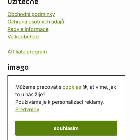
užitečné
Obchodní podmínky
Ochrana osobních údajů
Rady a informace
Velkoobchod
Affiliate program
imago
Kontakt
Můžeme pracovat s
cookies
🍪, ať víme, jak
Prodejna
to u nás žije?
Herna
Používáme je k personalizaci reklamy.
O nás
Předvolby
Hodnocení obchodu
Dárkové poukazy
Kalendář
souhlasím
imago.blog