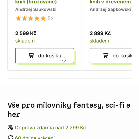
knih (brožované)
knih v dřevěném bo
Chrám
Andrzej Sapkowski
Andrzej Sapkowski
5×
2 599 Kč
2 899 Kč
skladem
skladem
do košíku
do košíku
Informace o obchodu
Vše pro milovníky fantasy, sci-fi a
her
Doprava zdarma nad 2 299 Kč
60 dní na vrácení