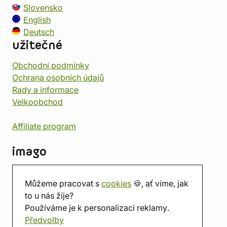
Slovensko
English
Deutsch
užitečné
Obchodní podmínky
Ochrana osobních údajů
Rady a informace
Velkoobchod
Affiliate program
imago
Kontakt
Můžeme pracovat s
cookies
🍪, ať víme, jak
Prodejna
to u nás žije?
Herna
Používáme je k personalizaci reklamy.
O nás
Předvolby
Hodnocení obchodu