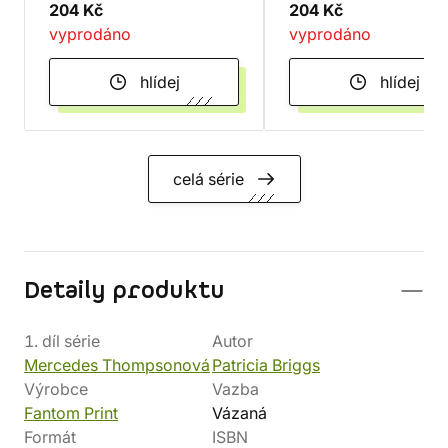
204 Kč
204 Kč
vyprodáno
vyprodáno
hlídej
hlídej
celá série
Detaily produktu
1. díl série
Autor
Mercedes Thompsonová
Patricia Briggs
Výrobce
Vazba
Fantom Print
Vázaná
Formát
ISBN