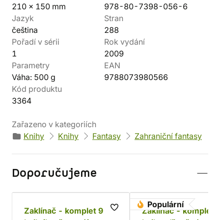
210 x 150 mm
978-80-7398-056-6
Jazyk
Stran
čeština
288
Pořadí v sérii
Rok vydání
1
2009
Parametry
EAN
Váha: 500 g
9788073980566
Kód produktu
3364
Zařazeno v kategoriích
Knihy
Knihy
Fantasy
Zahraniční fantasy
Doporučujeme
Populární
Zaklínač - komplet 9
Zaklínač - komplet 