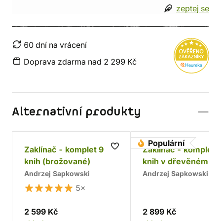
zeptej se
60 dní na vrácení
Doprava zdarma nad 2 299 Kč
Alternativní produkty
Populární
Zaklínač - komplet 9
Zaklínač - komplet 
knih (brožované)
knih v dřevěném bo
Chrám
Andrzej Sapkowski
Andrzej Sapkowski
5×
2 599 Kč
2 899 Kč