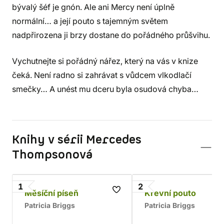
bývalý šéf je gnón. Ale ani Mercy není úplně
normální… a její pouto s tajemným světem
nadpřirozena ji brzy dostane do pořádného průšvihu.
Vychutnejte si pořádný nářez, který na vás v knize
čeká. Není radno si zahrávat s vůdcem vlkodlačí
smečky… A unést mu dceru byla osudová chyba…
Knihy v sérii Mercedes
Thompsonová
1
2
Měsíční píseň
Krevní pouto
Patricia Briggs
Patricia Briggs