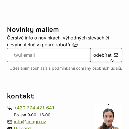
Novinky mailem
Čerstvé info o novinkách, výhodných slevách či
nevyhnutelné vzpouře
robotů
odebírat
Odesláním souhlasíš s podmínkami ochrany
osobních údajů
.
kontakt
+420 774 421 641
Po-pá 9:00-16:00
info@imago.cz
Discord