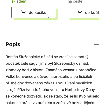
skladem
na cestě
do košíku
do košíku
Popis
Román Služebnický džihád se vrací na samotný
počátek celé ságy, jímž byl Služebnický džihád,
zlomový bod v historii Známého vesmíru, prapříčina
Velké konvence a důvod naprostého a po tisíciletí
přísně dodržovaného zákazu používání myslících
strojů. Příznivci složitého vesmíru Herbertovy Duny
se konečně dozvědí, jak se stalo, že se lidstvo muselo
nakonec bránit v zoufalém a zdánlivě beznadějném