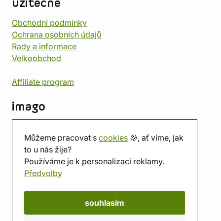
užitečné
Obchodní podmínky
Ochrana osobních údajů
Rady a informace
Velkoobchod
Affiliate program
imago
Kontakt
Můžeme pracovat s
cookies
🍪, ať víme, jak
Prodejna
to u nás žije?
Herna
Používáme je k personalizaci reklamy.
O nás
Předvolby
Hodnocení obchodu
Dárkové poukazy
Kalendář
souhlasím
imago.blog