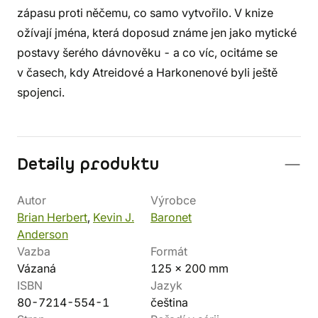
zápasu proti něčemu, co samo vytvořilo. V knize
ožívají jména, která doposud známe jen jako mytické
postavy šerého dávnověku - a co víc, ocitáme se
v časech, kdy Atreidové a Harkonenové byli ještě
spojenci.
Detaily produktu
Autor
Výrobce
Brian Herbert
,
Kevin J.
Baronet
Anderson
Vazba
Formát
Vázaná
125 x 200 mm
ISBN
Jazyk
80-7214-554-1
čeština