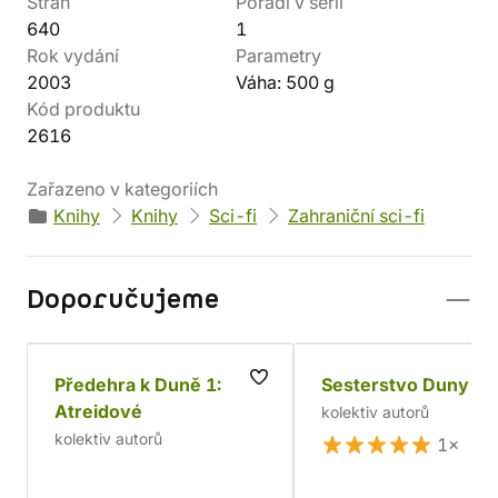
Stran
Pořadí v sérii
640
1
Rok vydání
Parametry
2003
Váha: 500 g
Kód produktu
2616
Zařazeno v kategoriích
Knihy
Knihy
Sci-fi
Zahraniční sci-fi
Doporučujeme
Předehra k Duně 1:
Sesterstvo Duny
Atreidové
kolektiv autorů
kolektiv autorů
1×