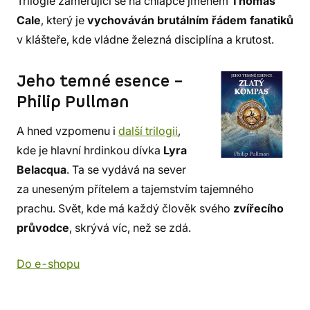
Trilogie zaměřující se na chlapce jménem
Thomas
Cale
, který je
vychováván brutálním řádem fanatiků
v klášteře, kde vládne železná disciplína a krutost.
Jeho temné esence –
Philip Pullman
A hned vzpomenu i
další trilogii
,
kde je hlavní hrdinkou dívka
Lyra
Belacqua
. Ta se vydává na sever
za uneseným přítelem a tajemstvím tajemného
prachu. Svět, kde má každý člověk svého
zvířecího
průvodce
, skrývá víc, než se zdá.
Do e-shopu