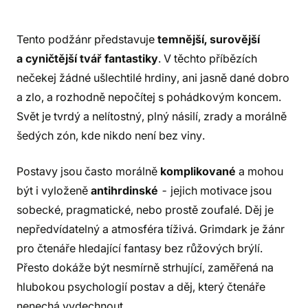
Tento podžánr představuje
temnější, surovější
a cyničtější tvář fantastiky
. V těchto příbězích
nečekej žádné ušlechtilé hrdiny, ani jasně dané dobro
a zlo, a rozhodně nepočítej s pohádkovým koncem.
Svět je tvrdý a nelítostný, plný násilí, zrady a morálně
šedých zón, kde nikdo není bez viny.
Postavy jsou často morálně
komplikované
a mohou
být i vyloženě
antihrdinské
- jejich motivace jsou
sobecké, pragmatické, nebo prostě zoufalé. Děj je
nepředvídatelný a atmosféra tíživá. Grimdark je žánr
pro čtenáře hledající fantasy bez růžových brýlí.
Přesto dokáže být nesmírně strhující, zaměřená na
hlubokou psychologií postav a děj, který čtenáře
nenechá vydechnout.