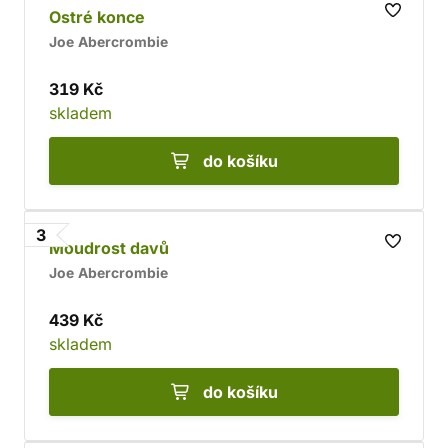
Ostré konce
Joe Abercrombie
319 Kč
skladem
do košíku
3
Moudrost davů
Joe Abercrombie
439 Kč
skladem
do košíku