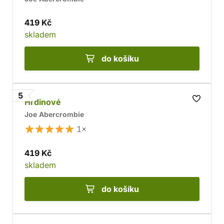
419 Kč
skladem
do košíku
5
Hrdinové
Joe Abercrombie
1×
419 Kč
skladem
do košíku