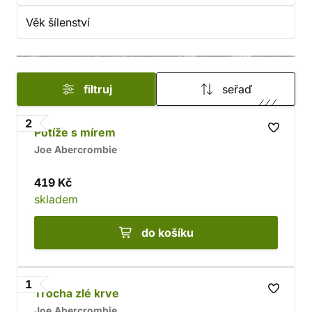
Věk šílenství
filtruj
seřaď
2
Potíže s mírem
Joe Abercrombie
419 Kč
skladem
do košíku
1
Trocha zlé krve
Joe Abercrombie