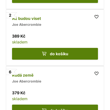
2
Až budou viset
Joe Abercrombie
389 Kč
skladem
do košíku
6
Rudá země
Joe Abercrombie
379 Kč
skladem