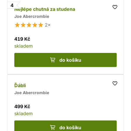
4
Nejlépe chutná za studena
Joe Abercrombie
2×
419 Kč
skladem
do košíku
Ďábli
Joe Abercrombie
499 Kč
skladem
do košíku