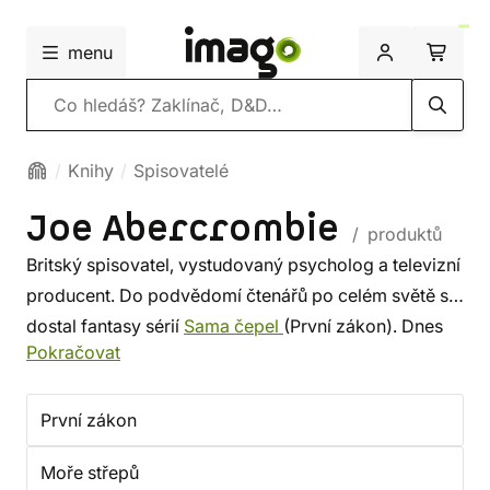
menu
Vyhledávání
Knihy
Spisovatelé
Joe Abercrombie
/ produktů
Britský spisovatel, vystudovaný psycholog a televizní
producent. Do podvědomí čtenářů po celém světě se
dostal fantasy sérií
Sama čepel
(První zákon). Dnes
Pokračovat
se věnuje psaní na plný úvazek.
První zákon
Moře střepů