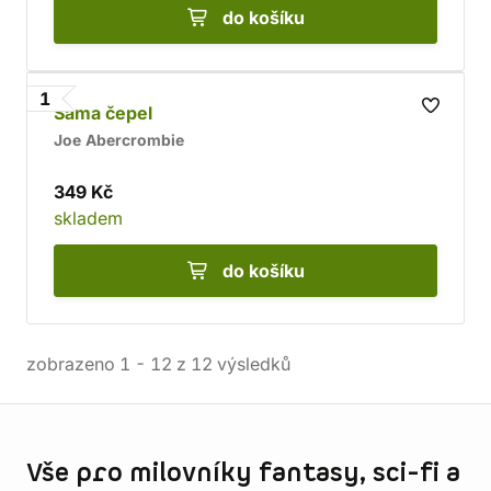
do košíku
1
Sama čepel
Joe Abercrombie
349 Kč
skladem
do košíku
zobrazeno
1
-
12
z
12
výsledků
Informace o obchodu
Vše pro milovníky fantasy, sci-fi a