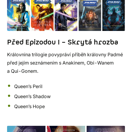
Před Epizodou I – Skrytá hrozba
Královnina trilogie povypráví příběh královny Padmé
před jejím seznámením s Anakinem, Obi-Wanem
a Qui-Gonem.
Queen’s Peril
Queen’s Shadow
Queen’s Hope