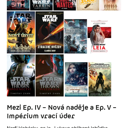
Mezi Ep. IV – Nová naděje a Ep. V –
Impérium vrací úder
Nerfí klobásky, no jo. Lukova oblíbená lahůdka.