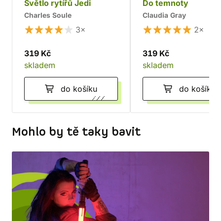
Světlo rytířů Jedi
Do temnoty
Charles Soule
Claudia Gray
3×
2×
319 Kč
319 Kč
skladem
skladem
do košíku
do košíku
Mohlo by tě taky bavit