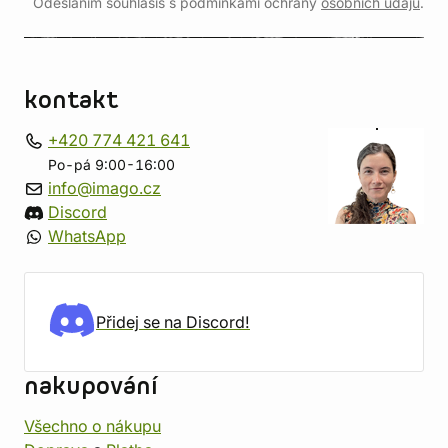
Odesláním souhlasíš s podmínkami ochrany
osobních údajů
.
kontakt
+420 774 421 641
Po-pá 9:00-16:00
info@imago.cz
Discord
WhatsApp
Přidej se na Discord!
nakupování
Všechno o nákupu