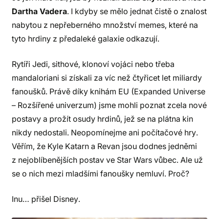
Dartha Vadera
. I kdyby se mělo jednat čistě o znalost
nabytou z nepřeberného množství memes, které na
tyto hrdiny z předaleké galaxie odkazují.
Rytíři Jedi, sithové, klonoví vojáci nebo třeba
mandaloriani si získali za víc než čtyřicet let miliardy
fanoušků. Právě díky knihám EU (Expanded Universe
– Rozšířené univerzum) jsme mohli poznat zcela nové
postavy a prožít osudy hrdinů, jež se na plátna kin
nikdy nedostali. Neopomínejme ani počítačové hry.
Věřím, že Kyle Katarn a Revan jsou dodnes jedněmi
z nejoblíbenějších postav ve Star Wars vůbec. Ale už
se o nich mezi mladšími fanoušky nemluví. Proč?
Inu… přišel Disney.