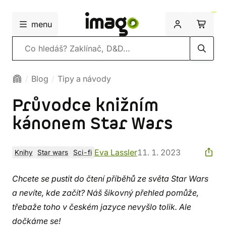
menu
Vyhledávání
Blog
Tipy a návody
Průvodce knižním
kánonem Star Wars
Eva Lassler
11. 1. 2023
Knihy
Star wars
Sci-fi
Chcete se pustit do čtení příběhů ze světa Star Wars
a nevíte, kde začít? Náš šikovný přehled pomůže,
třebaže toho v českém jazyce nevyšlo tolik. Ale
dočkáme se!