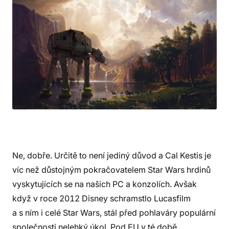
Ne, dobře. Určitě to není jediný důvod a Cal Kestis je
víc než důstojným pokračovatelem Star Wars hrdinů
vyskytujících se na našich PC a konzolích. Avšak
když v roce 2012 Disney schramstlo Lucasfilm
a s ním i celé Star Wars, stál před pohlaváry populární
společnosti nelehký úkol. Pod EU v té době