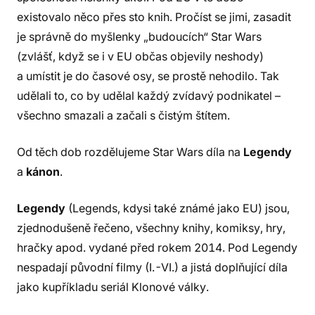
existovalo něco přes sto knih. Pročíst se jimi, zasadit
je správně do myšlenky „budoucích“ Star Wars
(zvlášť, když se i v EU občas objevily neshody)
a umístit je do časové osy, se prostě nehodilo. Tak
udělali to, co by udělal každý zvídavý podnikatel –
všechno smazali a začali s čistým štítem.
Od těch dob rozdělujeme Star Wars díla na
Legendy
a
kánon
.
Legendy
(Legends, kdysi také známé jako EU) jsou,
zjednodušeně řečeno, všechny knihy, komiksy, hry,
hračky apod. vydané před rokem 2014. Pod Legendy
nespadají původní filmy (I.-VI.) a jistá doplňující díla
jako kupříkladu seriál Klonové války.