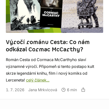
Výročí románu Cesta: Co nám
odkázal Cormac McCarthy?
Román Cesta od Cormaca McCarthyho slaví
významné výročí. Připomeň si tento postapo kult
skrze legendární knihu, film i nový komiks od
Lerceneta!
celý článek...
1. 7. 2026
Jana Mrkvicová
6 min
Informace o obchodu