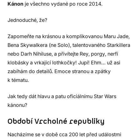
Kánon
je všechno vydané po roce 2014.
Jednoduché, že?
Zapomeňte na krásnou a komplikovanou Maru Jade,
Bena Skywalkera (ne Solo), talentovaného Starkillera
nebo Darh Nihiluse, a přivítejte Rey, porgy, nerfí
klobásky a vrkajicí lothkočky! Jupí! Ehm… už asi
zabíhám do detailů. Emoce stranou a zpátky
k tématu.
Jak tedy dát hlavu a patu oficiálnímu Star Wars
kánonu?
Období Vrcholné republiky
Nacházíme se v době cca 200 let před událostmi