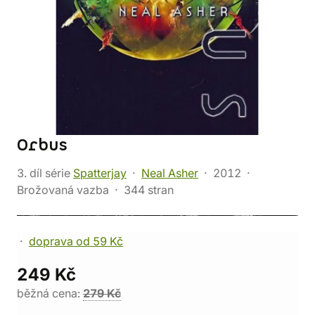
Orbus
3. díl série
Spatterjay
Neal Asher
2012
Brožovaná vazba
344 stran
doprava od 59 Kč
249 Kč
běžná cena:
279 Kč