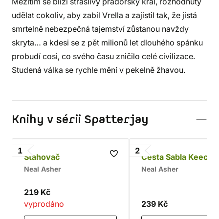
Mezitím se blíží strašlivý pradorský král, rozhodnutý
udělat cokoliv, aby zabil Vrella a zajistil tak, že jistá
smrtelně nebezpečná tajemství zůstanou navždy
skryta… a kdesi se z pět milionů let dlouhého spánku
probudí cosi, co svého času zničilo celé civilizace.
Studená válka se rychle mění v pekelně žhavou.
Knihy v sérii Spatterjay
1
2
Stahovač
Cesta Sabla Keeche
Neal Asher
Neal Asher
219 Kč
vyprodáno
239 Kč