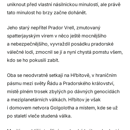
uniknout před vlastní násilnickou minulostí, ale právě
tato minulost ho brzy začne dohánět.
Jeho starý nepřítel Prador Vrell, zmutovaný
spatterjayským virem v něco ještě mocnějšího
a nebezpečnějšího, vyvraždil posádku pradorské
válečné lodi, zmocnil se jí a nyní chystá pomstu všem,
kdo se ho pokusili zabít.
Oba se neodvratně setkají na Hřbitově, v hraničním
pásmu mezi světy Řádu a Pradorského království,
místě plném trosek zbylých po dávných genocidách
a meziplanetárních válkách. Hřbitov je však
i domovem netvora Golgolotha a místem, kde se už
po staletí vleče studená válka.