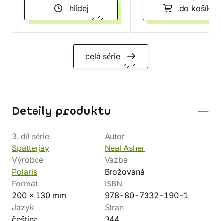
hlídej
do košíku
celá série
Detaily produktu
3. díl série
Autor
Spatterjay
Neal Asher
Výrobce
Vazba
Polaris
Brožovaná
Formát
ISBN
200 x 130 mm
978-80-7332-190-1
Jazyk
Stran
čeština
344