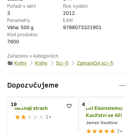
Pořadí v sérii
Rok vydání
3
2012
Parametry
EAN
Váha: 500 g
9788073321901
Kód produktu
7600
Zařazeno v kategoriích
Knihy
Knihy
Sci-fi
Zahraniční sci-fi
Doporučujeme
19
4
Neznají strach
Let Eisensteinu:
Kacířství se šíří
1×
James Swallow
7×