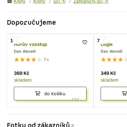
Knihy
Knihy
Sci-fi
Zahraniční sci-fi
Doporučujeme
1
7
Horův vzestup
Legie
Dan Abnett
Dan Abnett
7×
369 Kč
349 Kč
skladem
skladem
do košíku
Fotky od zákazníků
8