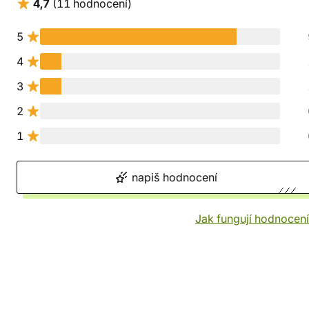
4,7
(11 hodnocení)
5
4
3
2
1
napiš hodnocení
Jak fungují hodnocen