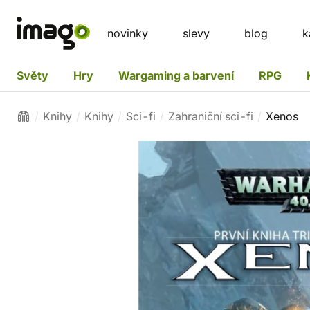
novinky
slevy
blog
k
Světy
Hry
Wargaming a barvení
RPG
Knihy
Knihy
Sci-fi
Zahraniční sci-fi
Xenos