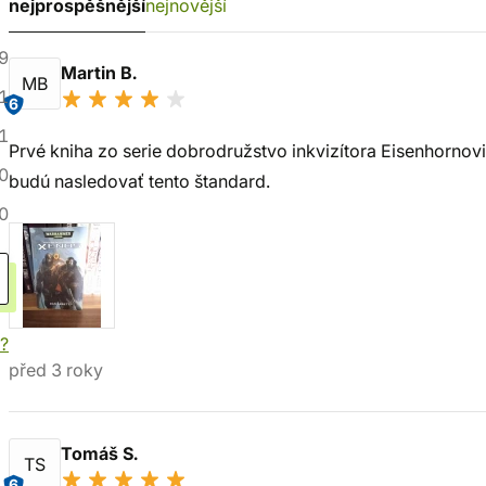
nejprospěšnější
nejnovější
9
Martin B.
MB
1
6
1
Prvé kniha zo serie dobrodružstvo inkvizítora Eisenhornovi
0
budú nasledovať tento štandard.
0
í?
před 3 roky
Tomáš S.
TS
6