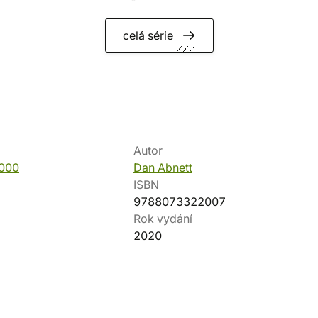
celá série
Autor
000
Dan Abnett
ISBN
9788073322007
Rok vydání
2020