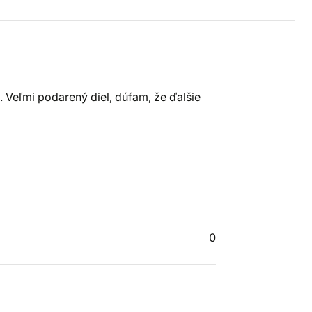
. Veľmi podarený diel, dúfam, že ďalšie
0