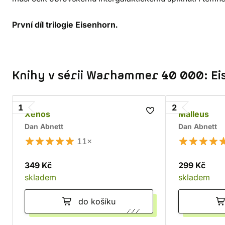
První díl trilogie Eisenhorn.
Knihy v sérii Warhammer 40 000: E
1
2
Xenos
Malleus
Dan Abnett
Dan Abnett
11×
349 Kč
299 Kč
skladem
skladem
do košíku