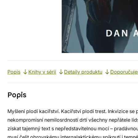
Popis
Knihy v sérii
Detaily produktu
Doporučuj
Popis
Myšlení plodí kacířství. Kacířství plodí trest. Inkvizice se
nekompromisní nemilosrdností drtí všechny nepřátele lids
získat tajemný text s nepředstavitelnou mocí – pradávno
musí čelit obrovskému intergalaktickému spiknutí i tem