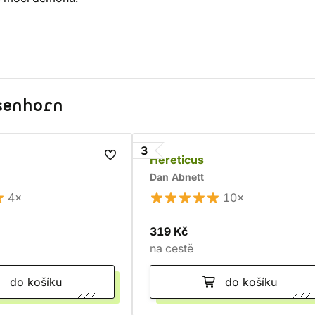
isenhorn
3
Hereticus
Dan Abnett
4×
10×
319 Kč
na cestě
do košíku
do košíku