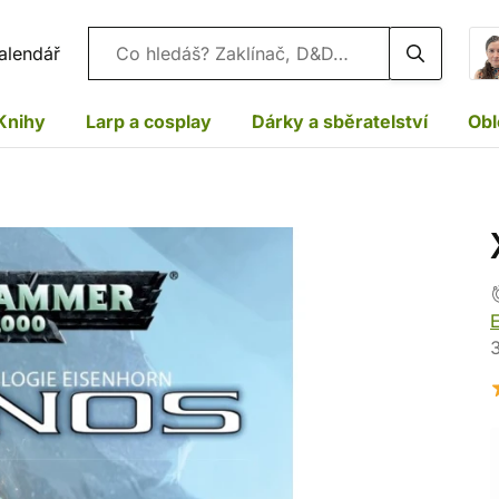
Vyhledávání
alendář
Knihy
Larp a cosplay
Dárky a sběratelství
Obl
3