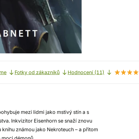
eme
Fotky od zákazníků
Hodnocení (11)
 pohybuje mezi lidmi jako mstivý stín a s
tva. Inkvizitor Eisenhorn se snaží znovu
u knihu známou jako Nekroteuch – a přitom
né moci démonů.