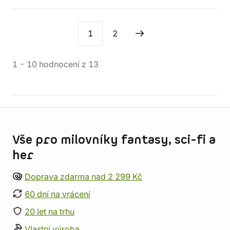
1
2
1
-
10
hodnocení
z
13
Informace o obchodu
Vše pro milovníky fantasy, sci-fi a
her
Doprava zdarma nad 2 299 Kč
60 dní na vrácení
20 let na trhu
Vlastní výroba