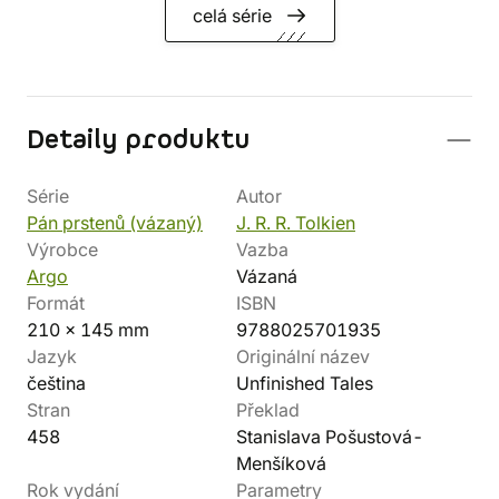
celá série
Detaily produktu
Série
Autor
Pán prstenů (vázaný)
J. R. R. Tolkien
Výrobce
Vazba
Argo
Vázaná
Formát
ISBN
210 x 145 mm
9788025701935
Jazyk
Originální název
čeština
Unfinished Tales
Stran
Překlad
458
Stanislava Pošustová-
Menšíková
Rok vydání
Parametry