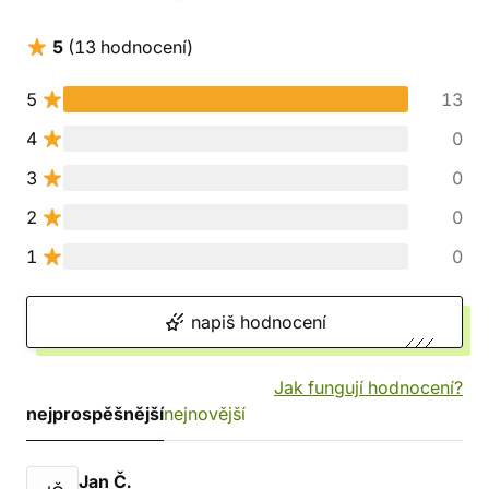
5
(13 hodnocení)
5
13
4
0
3
0
2
0
1
0
napiš hodnocení
Jak fungují hodnocení?
nejprospěšnější
nejnovější
Jan Č.