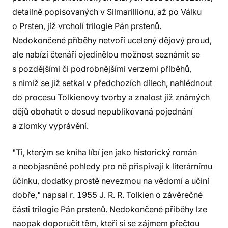
detailně popisovaných v Silmarillionu, až po Válku
o Prsten, jíž vrcholí trilogie Pán prstenů.
Nedokončené příběhy netvoří ucelený dějový proud,
ale nabízí čtenáři ojedinělou možnost seznámit se
s pozdějšími či podrobnějšími verzemi příběhů,
s nimiž se již setkal v předchozích dílech, nahlédnout
do procesu Tolkienovy tvorby a znalost již známých
dějů obohatit o dosud nepublikovaná pojednání
a zlomky vyprávění.
"Ti, kterým se kniha líbí jen jako historický román
a neobjasněné pohledy pro ně přispívají k literárnímu
účinku, dodatky prostě nevezmou na vědomí a učiní
dobře," napsal r. 1955 J. R. R. Tolkien o závěrečné
části trilogie Pán prstenů. Nedokončené příběhy lze
naopak doporučit těm, kteří si se zájmem přečtou