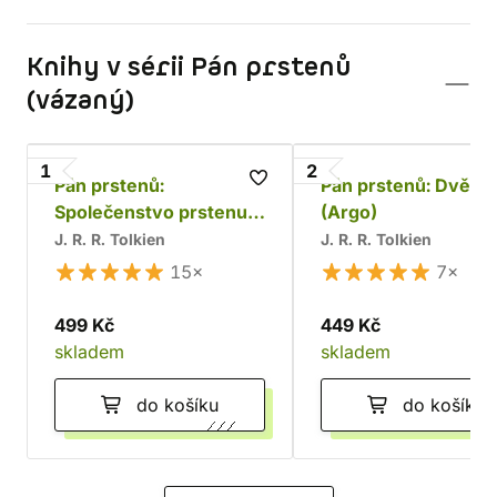
Knihy v sérii Pán prstenů
(vázaný)
1
2
Pán prstenů:
Pán prstenů: Dvě v
Společenstvo prstenu
(Argo)
(Argo)
J. R. R. Tolkien
J. R. R. Tolkien
15×
7×
499 Kč
449 Kč
skladem
skladem
do košíku
do košíku