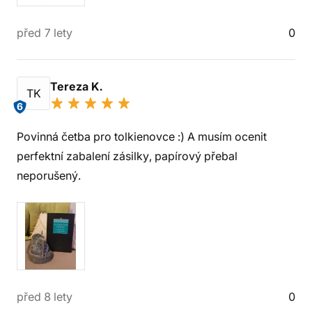
před 7 lety
0
Tereza K.
TK
6
Povinná četba pro tolkienovce :) A musím ocenit
perfektní zabalení zásilky, papírový přebal
neporušený.
před 8 lety
0