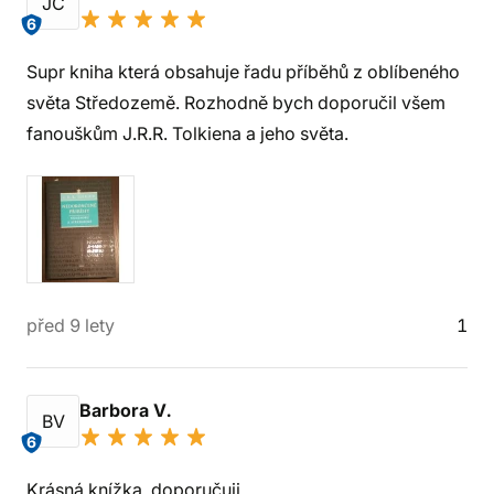
JČ
6
Supr kniha která obsahuje řadu příběhů z oblíbeného
světa Středozemě. Rozhodně bych doporučil všem
fanouškům J.R.R. Tolkiena a jeho světa.
před 9 lety
1
Barbora V.
BV
6
Krásná knížka, doporučuji