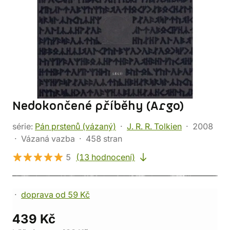
Nedokončené příběhy (Argo)
série:
Pán prstenů (vázaný)
J. R. R. Tolkien
2008
Vázaná vazba
458 stran
5
(13 hodnocení)
doprava od 59 Kč
439 Kč