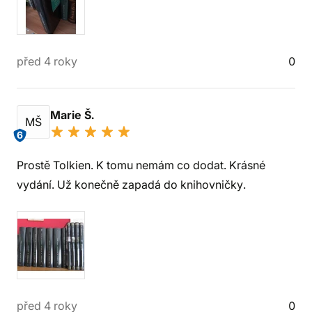
před 4 roky
0
Marie Š.
MŠ
6
Prostě Tolkien. K tomu nemám co dodat. Krásné
vydání. Už konečně zapadá do knihovničky.
před 4 roky
0