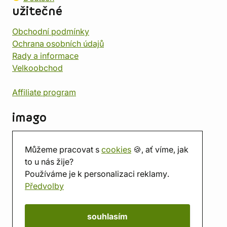
užitečné
Obchodní podmínky
Ochrana osobních údajů
Rady a informace
Velkoobchod
Affiliate program
imago
Kontakt
Můžeme pracovat s
cookies
🍪, ať víme, jak
Prodejna
to u nás žije?
Herna
Používáme je k personalizaci reklamy.
O nás
Předvolby
Hodnocení obchodu
Dárkové poukazy
Kalendář
souhlasím
imago.blog