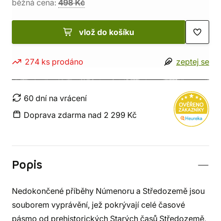
běžná cena:
498 Kč
vlož do košíku
274 ks prodáno
zeptej se
60 dní na vrácení
Doprava zdarma nad 2 299 Kč
Popis
Nedokončené příběhy Númenoru a Středozemě jsou
souborem vyprávění, jež pokrývají celé časové
pásmo od prehistorických Starých časů Středozemě,