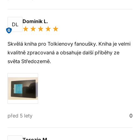
Dominik L.
DL
6
Skvělá kniha pro Tolkienovy fanoušky. Kniha je velmi
kvalitně zpracovaná a obsahuje další příběhy ze
světa Středozemě.
před 5 lety
0
Terezie M.