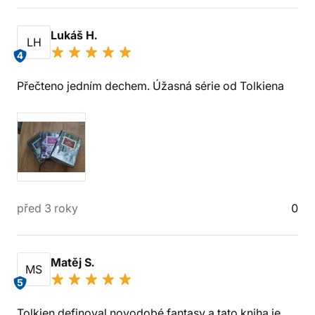
Lukáš H.
LH
4
Přečteno jedním dechem. Úžasná série od Tolkiena
před 3 roky
0
Matěj S.
MS
5
Tolkien definoval novodobé fantasy a tato kniha je