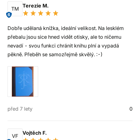
Terezie M.
TM
6
Dobře udělaná knížka, ideální velikost. Na lesklém
přebalu jsou sice hned vidět otisky, ale to ničemu
nevadí - svou funkci chránit knihu plní a vypadá
pěkně. Přeběh se samozřejmě skvělý. :-)
před 7 lety
0
Vojtěch F.
VF