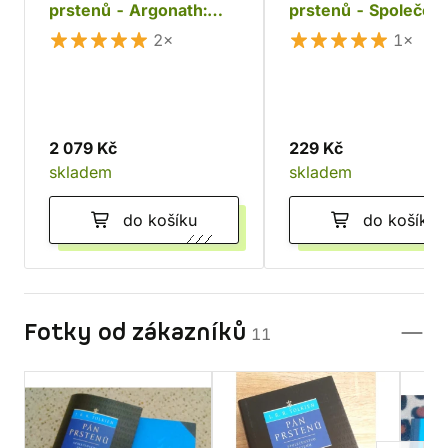
prstenů - Argonath:
prstenů - Společen
Brána králů
Prstenu
2×
1×
2 079 Kč
229 Kč
skladem
skladem
do košíku
do košíku
Fotky od zákazníků
11