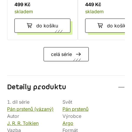
499 Kč
449 Kč
skladem
skladem
do košíku
do košíku
celá série
Detaily produktu
1. díl série
Svět
Pán prstenů (vázaný)
Pán prstenů
Autor
Výrobce
J. R. R. Tolkien
Argo
Vazba
Formát