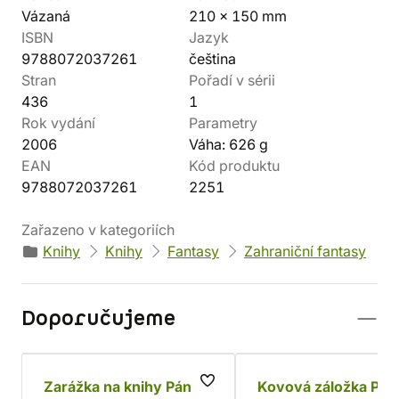
Vázaná
210 x 150 mm
ISBN
Jazyk
9788072037261
čeština
Stran
Pořadí v sérii
436
1
Rok vydání
Parametry
2006
Váha: 626 g
EAN
Kód produktu
9788072037261
2251
Zařazeno v kategoriích
Knihy
Knihy
Fantasy
Zahraniční fantasy
Doporučujeme
Zarážka na knihy Pán
Kovová záložka Pán