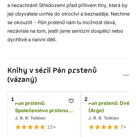
a nezachránil Středozemi před přílivem tmy, která by
její obyvatele uvrhla do otroctví a beznaděje. Nechme
se okouzlit -
Pán prstenů
nám tu možnost dává,
nezávisle na tom, jestli jsme seriózní dospělci nebo
dychtivé a naivní děti.
Knihy v sérii Pán prstenů
(vázaný)
1
2
Pán prstenů:
Pán prstenů: Dvě v
Společenstvo prstenu
(Argo)
(Argo)
J. R. R. Tolkien
J. R. R. Tolkien
15×
7×