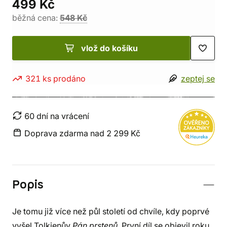
499 Kč
běžná cena:
548 Kč
vlož do košíku
321 ks prodáno
zeptej se
60 dní na vrácení
Doprava zdarma nad 2 299 Kč
Popis
Je tomu již více než půl století od chvíle, kdy poprvé
vyšel Tolkienův
Pán prstenů
. První díl se objevil roku