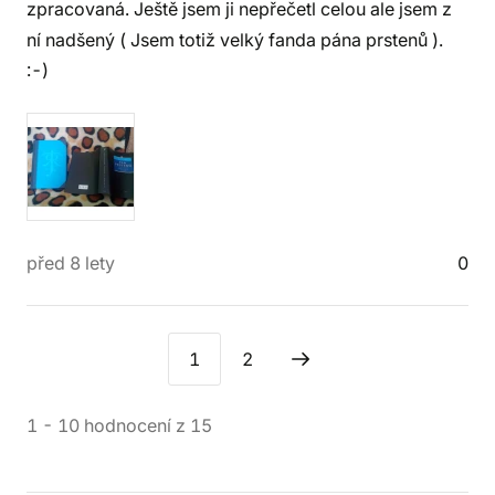
zpracovaná. Ještě jsem ji nepřečetl celou ale jsem z
ní nadšený ( Jsem totiž velký fanda pána prstenů ).
:-)
před 8 lety
0
1
2
1
-
10
hodnocení
z
15