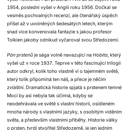
1954, poslední vyšel v Anglii roku 1956. Dočkal se
vesměs pochvalných recenzí, ale čtenářský úspěch
přišel až v uvolněných šedesátých letech, kterým
snad více konvenovala fantazie s jakou profesor
Tolkien jakoby odnikud vyčaroval svou Středozemi.
Pán prstenů
je sága volně navazující na
Hobita
, který
vyšel už v roce 1937. Teprve v této fascinující trilogii
autor odkryl, kolik toho vlastně ví o tajemném světě,
který tolik připomíná ten náš, a přece je něčím
zvláštní. Dramatická historie spjatá s prstenem temné
Moci by asi nebyla tak účinná, kdyby se
neodehrávala ve světě s vlastní historií, osídleném
mnoha národy s vlastními jazyky, s osobitým viděním
světa, a především vlastními příběhy. Historie války
o prsten, tvrdí stvořitel Středozemě, je jen jedním