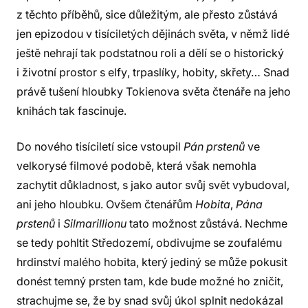
z těchto příběhů, sice důležitým, ale přesto zůstává
jen epizodou v tisíciletých dějinách světa, v němž lidé
ještě nehrají tak podstatnou roli a dělí se o historický
i životní prostor s elfy, trpaslíky, hobity, skřety… Snad
právě tušení hloubky Tokienova světa čtenáře na jeho
knihách tak fascinuje.
Do nového tisíciletí sice vstoupil
Pán prstenů
ve
velkorysé filmové podobě, která však nemohla
zachytit důkladnost, s jako autor svůj svět vybudoval,
ani jeho hloubku. Ovšem čtenářům
Hobita
,
Pána
prstenů
i
Silmarillionu
tato možnost zůstává. Nechme
se tedy pohltit Středozemí, obdivujme se zoufalému
hrdinství malého hobita, který jediný se může pokusit
donést temný prsten tam, kde bude možné ho zničit,
strachujme se, že by snad svůj úkol splnit nedokázal