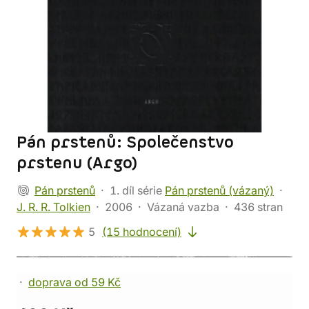
Pán prstenů: Společenstvo
prstenu (Argo)
Pán prstenů
1. díl série
Pán prstenů (vázaný)
J. R. R. Tolkien
2006
Vázaná vazba
436 stran
5
(15 hodnocení)
doprava od 59 Kč