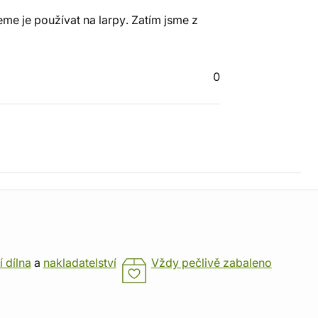
me je používat na larpy. Zatím jsme z
0
í dílna
a
nakladatelství
Vždy pečlivě zabaleno