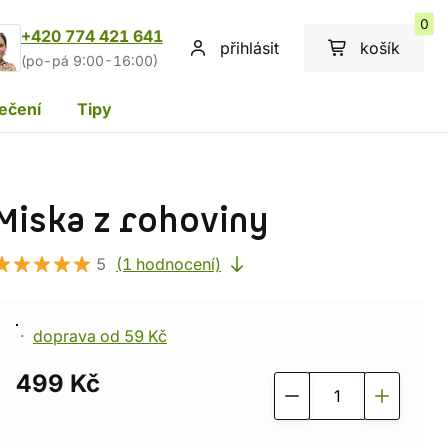
0
+420 774 421 641
přihlásit
košík
(po-pá 9:00-16:00)
ečení
Tipy
Miska z rohoviny
5
(1 hodnocení)
doprava od 59 Kč
499 Kč