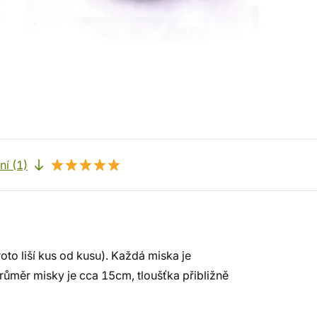
í (1)
to liší kus od kusu). Každá miska je
růměr misky je cca 15cm, tloušťka přibližně