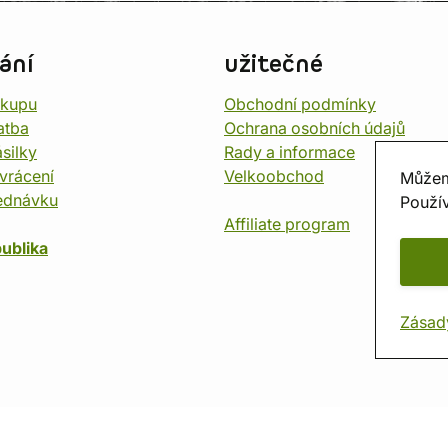
ání
užitečné
ákupu
Obchodní podmínky
atba
Ochrana osobních údajů
silky
Rady a informace
vrácení
Velkoobchod
Můžem
ednávku
Použív
Affiliate program
ublika
Zásad