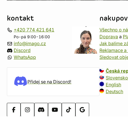
kontakt
nakupov
+420 774 421 641
Všechno o n
Doprava
a
Pl
Po-pá 9:00-16:00
info@imago.cz
Jak balíme zá
Discord
Reklamace a 
WhatsApp
Sledovat obj
Česká rep
Slovensko
Přidej se na Discord!
English
Deutsch
© 2005-2026 imago (dříve fantasyobchod)