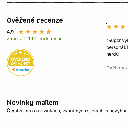
Ověřené recenze
4,9
zobraz 12990 hodnocení
"Super vý
personál, 
nerdů"
Ověřený z
Novinky mailem
Čerstvé info o novinkách, výhodných slevách či nevyhn