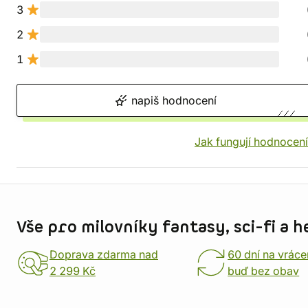
3
2
1
napiš hodnocení
Jak fungují hodnocen
Informace o obchodu
Vše pro milovníky fantasy, sci-fi a h
Doprava zdarma nad
60 dní na vráce
2 299 Kč
buď bez obav