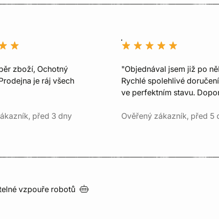
běr zboží, Ochotný
"Objednával jsem již po ně
Prodejna je ráj všech
Rychlé spolehlivé doručení
ve perfektním stavu. Dopor
ákazník, před 3 dny
Ověřený zákazník, před 5 
utelné vzpouře
robotů