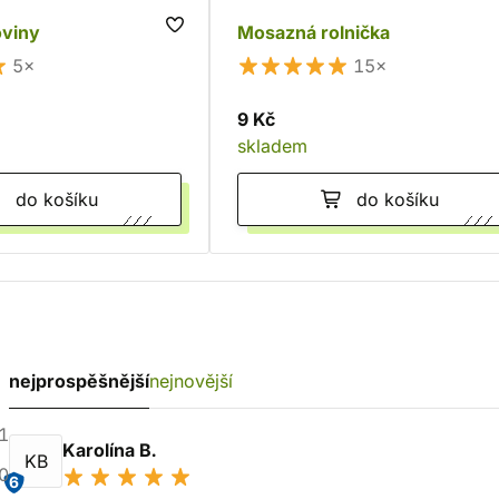
oviny
Mosazná rolnička
5×
15×
9 Kč
skladem
do košíku
do košíku
nejprospěšnější
nejnovější
1
Karolína B.
KB
0
6