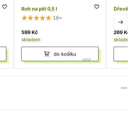
Roh na pití 0,5 l
Dřevěný 
16×
599 Kč
269 Kč
skladem
skladem
do košíku