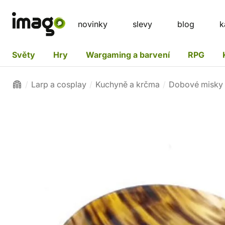
novinky
slevy
blog
k
Světy
Hry
Wargaming a barvení
RPG
Larp a cosplay
Kuchyně a krčma
Dobové misky a