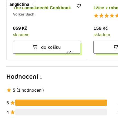
angličtina
The Landsknecht Cookbook
Lžíce z roh
Volker Bach
659 Kč
159 Kč
skladem
skladem
do košíku
Hodnocení
1
5
(1 hodnocení)
5
4