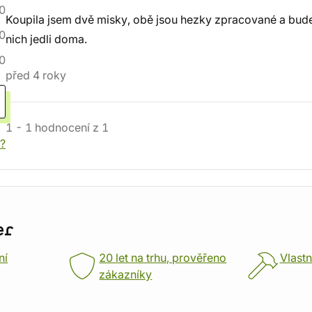
0
Koupila jsem dvě misky, obě jsou hezky zpracované a bude
0
nich jedli doma.
0
před 4 roky
1
-
1
hodnocení
z
1
í?
er
ní
20 let na trhu, prověřeno
Vlastn
zákazníky