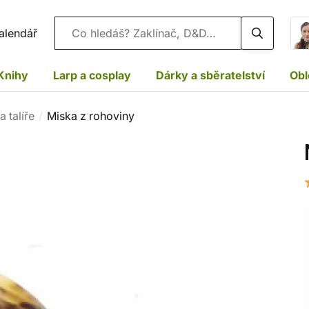
Vyhledávání
alendář
Knihy
Larp a cosplay
Dárky a sběratelství
Obl
 talíře
Miska z rohoviny