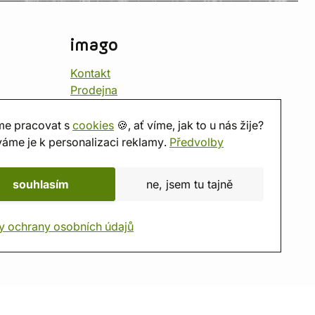
imago
Kontakt
Prodejna
Herna
O nás
e pracovat s
cookies
🍪, ať víme, jak to u nás žije?
Hodnocení obchodu
áme je k personalizaci reklamy.
Předvolby
Dárkové poukazy
Kalendář
souhlasím
ne, jsem tu tajně
imago.blog
y ochrany osobních údajů