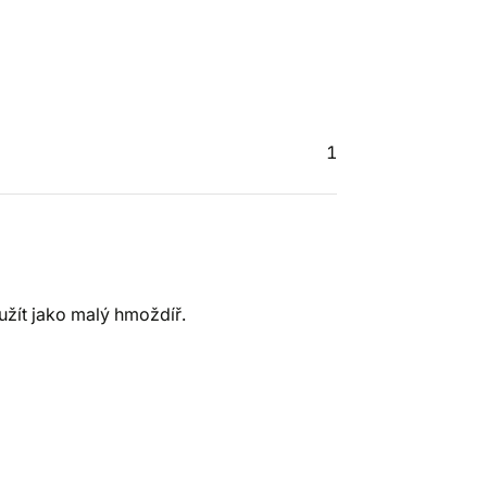
1
užít jako malý hmoždíř.