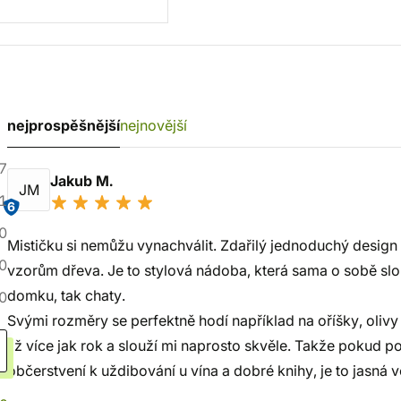
nejprospěšnější
nejnovější
7
Jakub M.
JM
1
6
0
Mističku si nemůžu vynachválit. Zdařilý jednoduchý desig
0
vzorům dřeva. Je to stylová nádoba, která sama o sobě slou
domku, tak chaty.
0
Svými rozměry se perfektně hodí například na oříšky, oli
již více jak rok a slouží mi naprosto skvěle. Takže pokud 
občerstvení k uždibování u vína a dobré knihy, je to jasná v