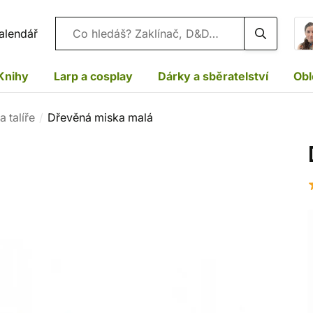
Vyhledávání
alendář
Knihy
Larp a cosplay
Dárky a sběratelství
Obl
 talíře
Dřevěná miska malá