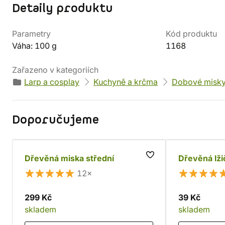
Detaily produktu
Parametry
Kód produktu
Váha: 100 g
1168
Zařazeno v kategoriích
Larp a cosplay
Kuchyně a krčma
Dobové misky 
Doporučujeme
Dřevěná miska střední
Dřevěná lži
12×
299 Kč
39 Kč
skladem
skladem