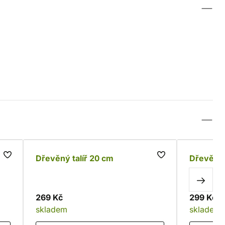
Dřevěný talíř 20 cm
Dřevěná 
269 Kč
299 Kč
skladem
skladem