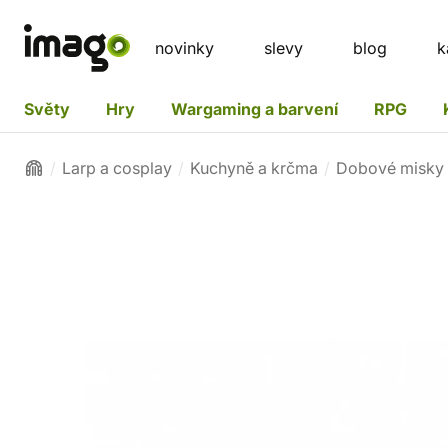
novinky
slevy
blog
k
Světy
Hry
Wargaming a barvení
RPG
Larp a cosplay
Kuchyně a krčma
Dobové misky a