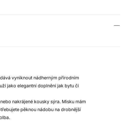
n dává vyniknout nádherným přírodním
ží jako elegantní doplnění jak bytu či
vy nebo nakrájené kousky sýra. Misku mám
potřebujete pěknou nádobu na drobnější
olba.