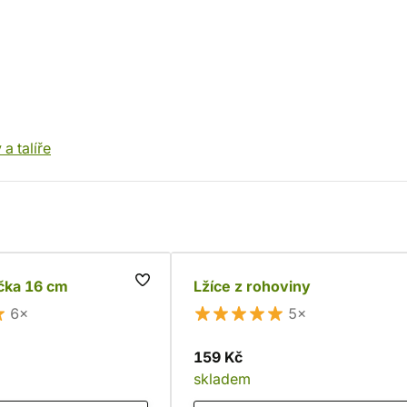
a talíře
čka 16 cm
Lžíce z rohoviny
6×
5×
159 Kč
skladem