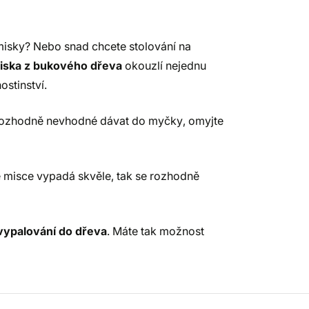
 misky? Nebo snad chcete stolování na
miska z bukového dřeva
okouzlí nejednu
stinství.
 Rozhodně nevhodné dávat do myčky, omyjte
é misce vypadá skvěle, tak se rozhodně
vypalování do dřeva
. Máte tak možnost