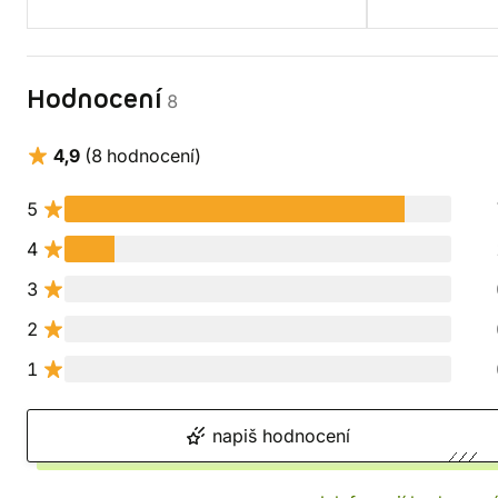
Hodnocení
8
4,9
(8 hodnocení)
5
4
3
2
1
napiš hodnocení