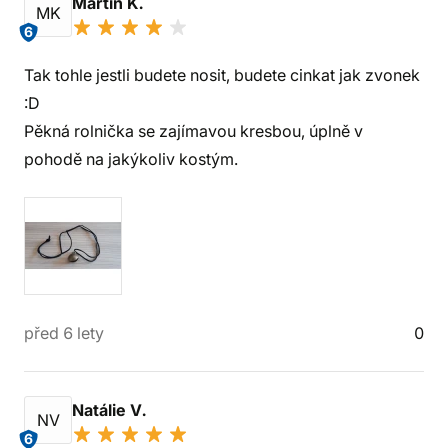
Martin K.
MK
6
Tak tohle jestli budete nosit, budete cinkat jak zvonek
:D
Pěkná rolnička se zajímavou kresbou, úplně v
pohodě na jakýkoliv kostým.
před 6 lety
0
Natálie V.
NV
6