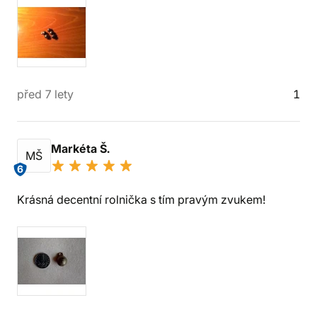
před 7 lety
1
Markéta Š.
MŠ
6
Krásná decentní rolnička s tím pravým zvukem!