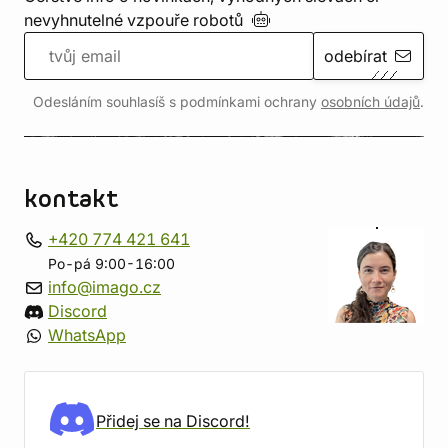
nevyhnutelné vzpouře
robotů
odebírat
Odesláním souhlasíš s podmínkami ochrany
osobních údajů
.
kontakt
+420 774 421 641
Po-pá 9:00-16:00
info@imago.cz
Discord
WhatsApp
Přidej se na Discord!