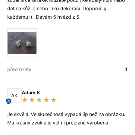
super a cena také. Můžete použít ke kostýmům nebo
dát na kůži a nebo jako dekoraci. Doporučuji
každému :) . Dávám 5 hvězd z 5.
před 6 lety
1
Adam K.
AK
4
Je skvělá. Ve skutečnosti vypadá líp než na obrázku.
Má krásný zvuk a je velmi precizně vyrobená