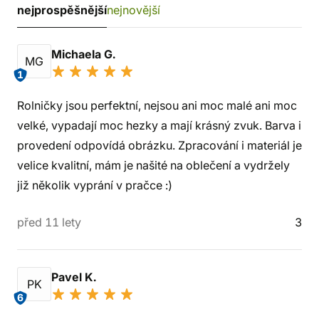
nejprospěšnější
nejnovější
Michaela G.
MG
1
Rolničky jsou perfektní, nejsou ani moc malé ani moc
velké, vypadají moc hezky a mají krásný zvuk. Barva i
provedení odpovídá obrázku. Zpracování i materiál je
velice kvalitní, mám je našité na oblečení a vydržely
již několik vyprání v pračce :)
před 11 lety
3
Pavel K.
PK
6