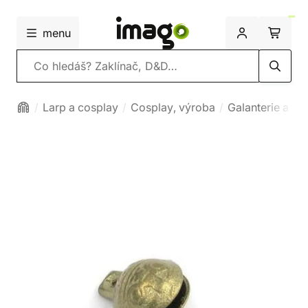
menu
Vyhledávání
Larp a cosplay
Cosplay, výroba
Galanterie a me