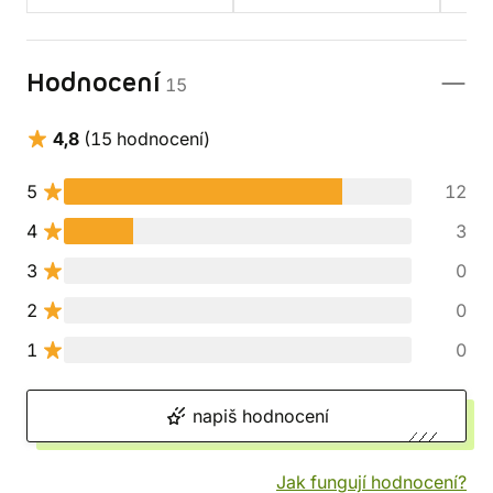
Hodnocení
15
4,8
(15 hodnocení)
5
12
4
3
3
0
2
0
1
0
napiš hodnocení
Jak fungují hodnocení?