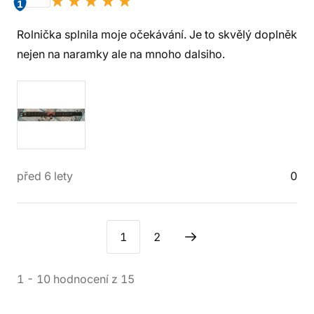
1
Rolnička splnila moje očekávání. Je to skvělý doplněk
nejen na naramky ale na mnoho dalsiho.
před 6 lety
0
1
2
1
-
10
hodnocení
z
15