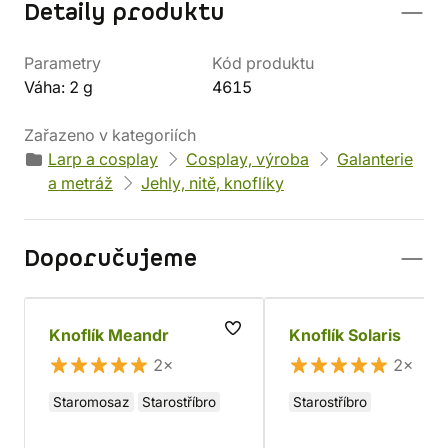
Detaily produktu
Parametry
Kód produktu
Váha: 2 g
4615
Zařazeno v kategoriích
Larp a cosplay
Cosplay, výroba
Galanterie
a metráž
Jehly, nitě, knoflíky
Doporučujeme
Knoflík Meandr
Knoflík Solaris
2×
2×
Staromosaz
Starostříbro
Starostříbro