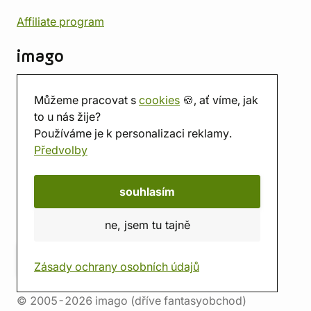
Affiliate program
imago
Kontakt
Můžeme pracovat s
cookies
🍪, ať víme, jak
Prodejna
to u nás žije?
Herna
Používáme je k personalizaci reklamy.
O nás
Předvolby
Hodnocení obchodu
Dárkové poukazy
Kalendář
souhlasím
imago.blog
ne, jsem tu tajně
Zásady ochrany osobních údajů
© 2005-2026 imago (dříve fantasyobchod)