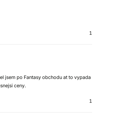
1
Chtel jsem po Fantasy obchodu at to vypada
snejsi ceny.
1