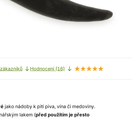
 zákazníků
Hodnocení (16)
vé
jako nádoby k pití piva, vína či medoviny.
inářským lakem (
před použitím je přesto