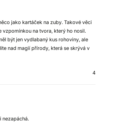
 něco jako kartáček na zuby. Takové věci
e vzpomínkou na tvora, který ho nosil.
měl být jen vydlabaný kus rohoviny, ale
te nad magií přírody, která se skrývá v
4
ni nezapáchá.