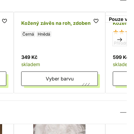
Pouze v i
Kožený závěs na roh, zdobený
Kožený z
Černá
Hnědá
Přírodní
349 Kč
599 Kč
skladem
skladem
Vyber barvu