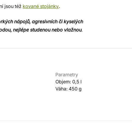
ní jsou též
kované stojánky
.
orkých nápojů, agresivních či kyselých
odou, nejlépe studenou nebo vlažnou
.
Parametry
Objem: 0,5 l
Váha: 450 g