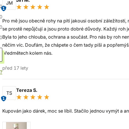
Jiří M.
JM
0
1
0
Pro mě jsou obecně rohy na pití jakousi osobní záležitostí,
0
se prostě nepůjčují a jsou proto dobré důvody. Každý roh j
Byla to jeho chlouba, ochrana a součást. Pro nás by roh ne
0
něčím víc. Doufám, že chápete o čem tady píši a popřemýšlí
předmětech kolem nás.
před 17 lety
í?
Tereza S.
TS
1
Kupován jako dárek, moc se líbil. Stačilo jednou vymýt a a