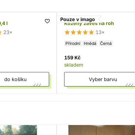
Pouze v imago
,4 l
Kožený závěs na roh
23×
13×
Přírodní
Hnědá
Černá
159 Kč
skladem
do košíku
Vyber barvu