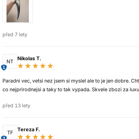
před 7 lety
Nikolas T.
NT
1
Paradni vec, vetsi nez jsem si myslel ale to je jen dobre. 
co nejprirodnejsi a taky to tak vypada. Skvele zbozi za luxu
před 13 lety
Tereza F.
TF
3