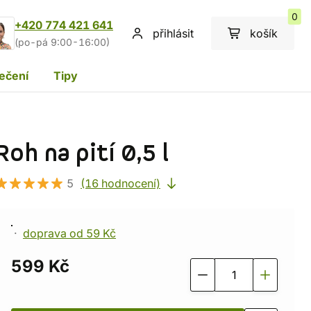
0
+420 774 421 641
přihlásit
košík
(po-pá 9:00-16:00)
ečení
Tipy
Roh na pití 0,5 l
5
(16 hodnocení)
doprava od 59 Kč
599 Kč