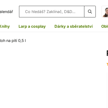
Vyhledávání
alendář
Knihy
Larp a cosplay
Dárky a sběratelství
Obl
oh na pití 0,5 l