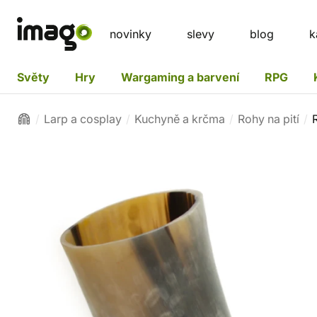
novinky
slevy
blog
k
Světy
Hry
Wargaming a barvení
RPG
Larp a cosplay
Kuchyně a krčma
Rohy na pití
R