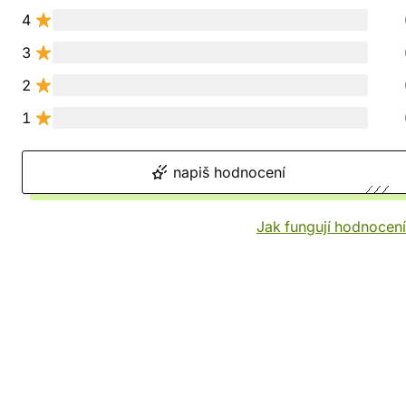
4
3
2
1
napiš hodnocení
Jak fungují hodnocen