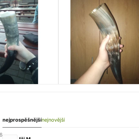
nejprospěšnější
nejnovější
6