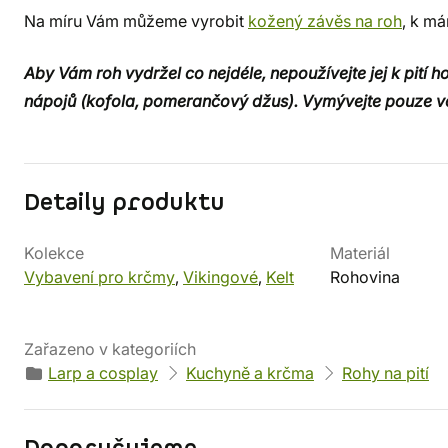
Na míru Vám můžeme vyrobit
kožený závěs na roh
, k má
Aby Vám roh vydržel co nejdéle, nepoužívejte jej k pití h
nápojů (kofola, pomerančový džus). Vymývejte pouze v
Detaily produktu
Kolekce
Materiál
Vybavení pro krčmy
,
Vikingové
,
Kelt
Rohovina
Zařazeno v kategoriích
Larp a cosplay
Kuchyně a krčma
Rohy na pití