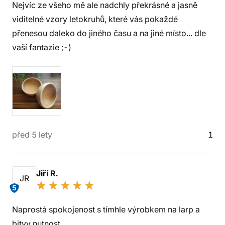
Nejvíc ze všeho mě ale nadchly překrásné a jasně
viditelné vzory letokruhů, které vás pokaždé
přenesou daleko do jiného času a na jiné místo... dle
vaší fantazie ;-)
před 5 lety
1
Jiří R.
JR
5
Naprostá spokojenost s tímhle výrobkem na larp a
bitvy nutnost .