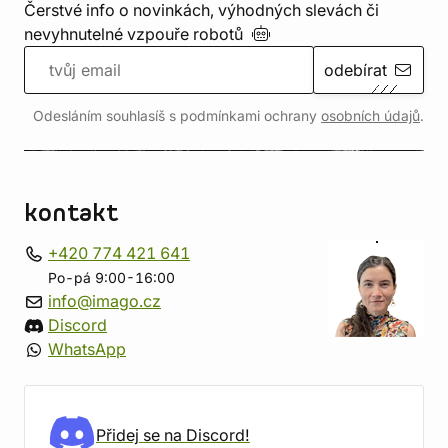
Čerstvé info o novinkách, výhodných slevách či
nevyhnutelné vzpouře
robotů
odebírat
Odesláním souhlasíš s podmínkami ochrany
osobních údajů
.
kontakt
+420 774 421 641
Po-pá 9:00-16:00
info@imago.cz
Discord
WhatsApp
Přidej se na Discord!