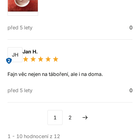
před 5 lety
0
Jan H.
JH
2
Fajn věc nejen na táboření, ale i na doma.
před 5 lety
0
1
2
1
-
10
hodnocení
z
12