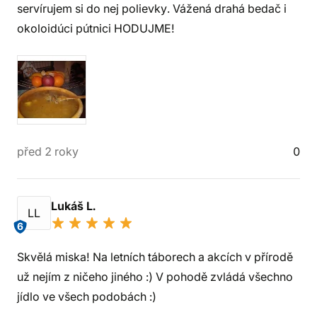
servírujem si do nej polievky. Vážená drahá bedač i
okoloidúci pútnici HODUJME!
před 2 roky
0
Lukáš L.
LL
6
Skvělá miska! Na letních táborech a akcích v přírodě
už nejím z ničeho jiného :) V pohodě zvládá všechno
jídlo ve všech podobách :)