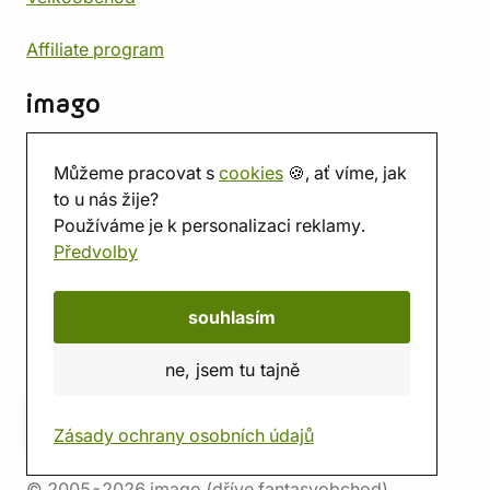
Affiliate program
imago
Kontakt
Můžeme pracovat s
cookies
🍪, ať víme, jak
Prodejna
to u nás žije?
Herna
Používáme je k personalizaci reklamy.
O nás
Předvolby
Hodnocení obchodu
Dárkové poukazy
Kalendář
souhlasím
imago.blog
ne, jsem tu tajně
Zásady ochrany osobních údajů
© 2005-2026 imago (dříve fantasyobchod)