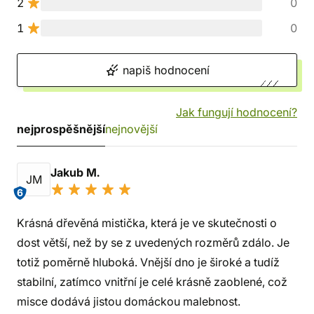
2
0
1
0
napiš hodnocení
Jak fungují hodnocení?
nejprospěšnější
nejnovější
Jakub M.
JM
6
Krásná dřevěná mistička, která je ve skutečnosti o
dost větší, než by se z uvedených rozměrů zdálo. Je
totiž poměrně hluboká. Vnější dno je široké a tudíž
stabilní, zatímco vnitřní je celé krásně zaoblené, což
misce dodává jistou domáckou malebnost.