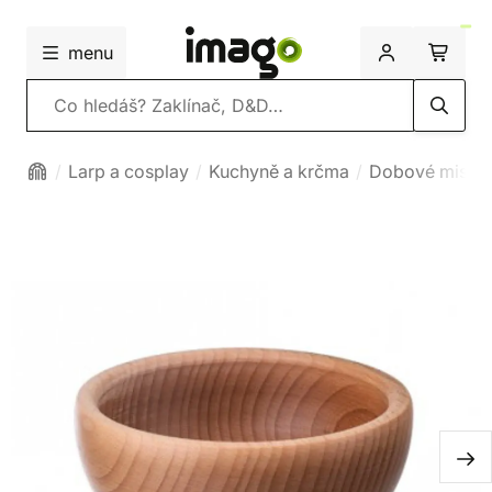
menu
Vyhledávání
Larp a cosplay
Kuchyně a krčma
Dobové misky a