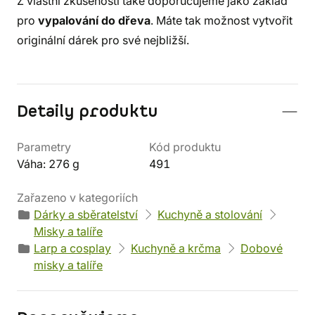
Z vlastní zkušenosti také doporučujeme jako základ
pro
vypalování do dřeva
. Máte tak možnost vytvořit
originální dárek pro své nejbližší.
Detaily produktu
Parametry
Kód produktu
Váha: 276 g
491
Zařazeno v kategoriích
Dárky a sběratelství
Kuchyně a stolování
Misky a talíře
Larp a cosplay
Kuchyně a krčma
Dobové
misky a talíře