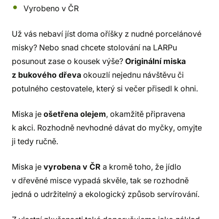
Vyrobeno v ČR
Už vás nebaví jíst doma oříšky z nudné porcelánové
misky? Nebo snad chcete stolování na LARPu
posunout zase o kousek výše?
Originální miska
z bukového dřeva
okouzlí nejednu návštěvu či
potulného cestovatele, který si večer přisedl k ohni.
Miska je
ošetřena olejem
, okamžitě připravena
k akci. Rozhodně nevhodné dávat do myčky, omyjte
ji tedy ručně.
Miska je
vyrobena v ČR
a kromě toho, že jídlo
v dřevěné misce vypadá skvěle, tak se rozhodně
jedná o udržitelný a ekologický způsob servírování.