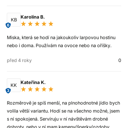
Karolína B.
KB
6
Miska, která se hodí na jakoukoliv larpovou hostinu
nebo i doma. Používám na ovoce nebo na oříšky.
před 4 roky
0
Kateřina K.
KK
3
Rozměrově je spíš menší, na plnohodnotné jídlo bych
volila větší variantu. Hodí se na všechno možné, jsem
s ní spokojená. Servíruju v ní návštěvám drobné
dobroty, nebo v ní mam kameny/šperky/ozdoby.