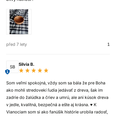
před 7 lety
1
Silvia B.
SB
1
Som veľmi spokojná, vždy som sa bála že pre Boha
ako mohli stredovekí ľudia jedávať z dreva, šak im
zadrie do žalúdka a čriev a umrú, ale ani kúsok dreva
v jedle, kvalitná, bezpečná a ešte aj krásna. ♥️ K
Vianociam som si ako fanúšik histórie urobila radosť,