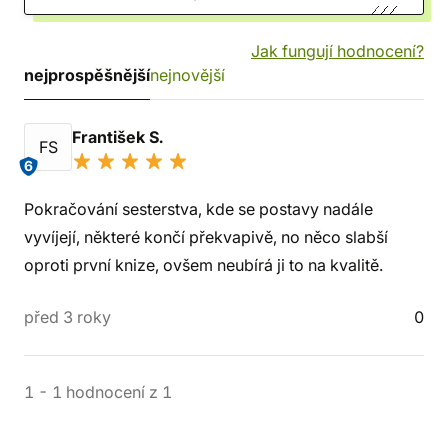
Jak fungují hodnocení?
nejprospěšnější
nejnovější
František S.
FS
6
Pokračování sesterstva, kde se postavy nadále
vyvíjejí, některé končí překvapivě, no něco slabší
oproti první knize, ovšem neubírá ji to na kvalitě.
před 3 roky
0
1
-
1
hodnocení
z
1