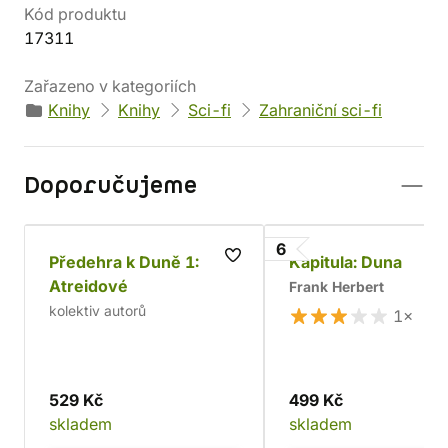
Kód produktu
17311
Zařazeno v kategoriích
Knihy
Knihy
Sci-fi
Zahraniční sci-fi
Doporučujeme
6
Předehra k Duně 1:
Kapitula: Duna
Atreidové
Frank Herbert
kolektiv autorů
1×
529 Kč
499 Kč
skladem
skladem