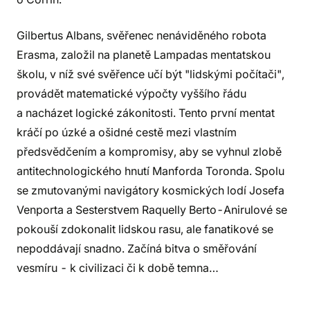
Gilbertus Albans, svěřenec nenáviděného robota
Erasma, založil na planetě Lampadas mentatskou
školu, v níž své svěřence učí být "lidskými počítači",
provádět matematické výpočty vyššího řádu
a nacházet logické zákonitosti. Tento první mentat
kráčí po úzké a ošidné cestě mezi vlastním
předsvědčením a kompromisy, aby se vyhnul zlobě
antitechnologického hnutí Manforda Toronda. Spolu
se zmutovanými navigátory kosmických lodí Josefa
Venporta a Sesterstvem Raquelly Berto-Anirulové se
pokouší zdokonalit lidskou rasu, ale fanatikové se
nepoddávají snadno. Začíná bitva o směřování
vesmíru - k civilizaci či k době temna…