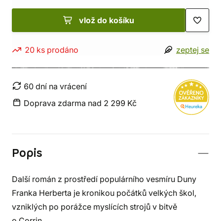
vlož do košíku
20 ks prodáno
zeptej se
60 dní na vrácení
Doprava zdarma nad 2 299 Kč
Popis
Další román z prostředí populárního vesmíru Duny
Franka Herberta je kronikou počátků velkých škol,
vzniklých po porážce myslících strojů v bitvě
o Corrin.