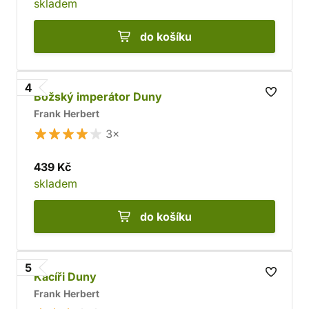
skladem
do košíku
4
Božský imperátor Duny
Frank Herbert
3×
439 Kč
skladem
do košíku
5
Kacíři Duny
Frank Herbert