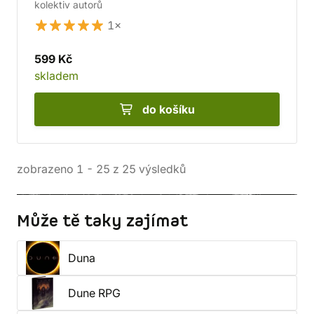
kolektiv autorů
1×
599 Kč
skladem
do košíku
zobrazeno
1
-
25
z
25
výsledků
Může tě taky zajímat
Duna
Dune RPG