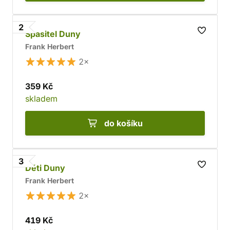
2
Spasitel Duny
Frank Herbert
2×
359 Kč
skladem
do košíku
3
Děti Duny
Frank Herbert
2×
419 Kč