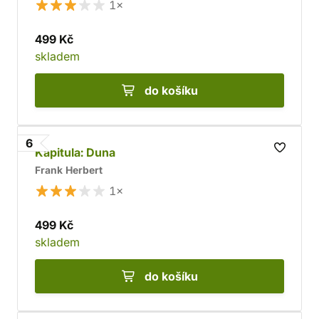
1×
499 Kč
skladem
do košíku
6
Kapitula: Duna
Frank Herbert
1×
499 Kč
skladem
do košíku