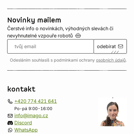
Novinky mailem
Čerstvé info o novinkách, výhodných slevách či
nevyhnutelné vzpouře
robotů
odebírat
Odesláním souhlasíš s podmínkami ochrany
osobních údajů
.
kontakt
+420 774 421 641
Po-pá 9:00-16:00
info@imago.cz
Discord
WhatsApp