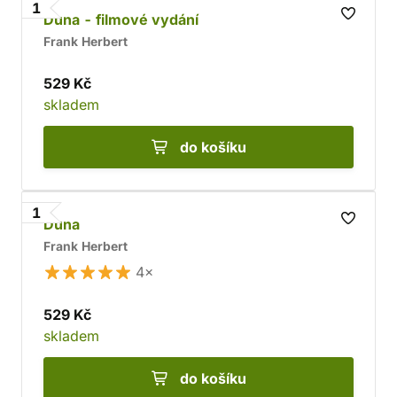
1
filmových i seriálových fanoušků nebo hráčů
Duna - filmové vydání
počítačových her.
Frank Herbert
529 Kč
skladem
do košíku
1
Duna
Frank Herbert
4×
529 Kč
skladem
do košíku