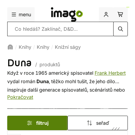
menu
Vyhledávání
Knihy
Knihy
Knižní ságy
Duna
/ produktů
Když v roce 1965 americký spisovatel
Frank Herbert
vydal román
Duna
, těžko mohl tušit, že jeho dílo
inspiruje další generace spisovatelů, scénáristů nebo
Pokračovat
režisérů. Bez této knihy by dnešní popkultura
vypadala úplně jinak. Krutá Arrakis, její koření, které
je nejvzácnější komiditou vesmíru, stále soupeřící
filtruj
seřaď
rody, násilí, fylozofie a náboženství, to všechno
dohromady tvoří svět, který milují generace čtenářů,