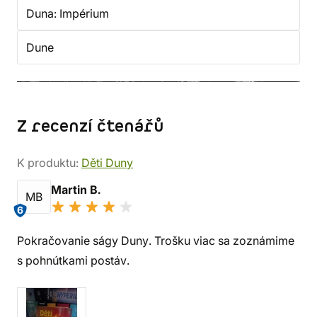
Duna: Impérium
Dune
Z recenzí čtenářů
K produktu:
Děti Duny
Martin B.
MB
6
Pokračovanie ságy Duny. Trošku viac sa zoznámime
s pohnútkami postáv.