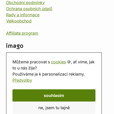
Obchodní podmínky
Ochrana osobních údajů
Rady a informace
Velkoobchod
Affiliate program
imago
Kontakt
Můžeme pracovat s
cookies
🍪, ať víme, jak
Prodejna
to u nás žije?
Herna
Používáme je k personalizaci reklamy.
O nás
Předvolby
Hodnocení obchodu
Dárkové poukazy
Kalendář
souhlasím
imago.blog
ne, jsem tu tajně