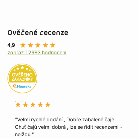
Ověřené recenze
4,9
zobraz 12993 hodnocení
"Velmi rychlé dodání., Dobře zabalené čaje.,
Chuť čajů velmi dobrá , lze se řídit recenzemi -
nelžou."