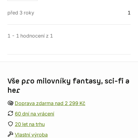
před 3 roky
1
1
-
1
hodnocení
z
1
Informace o obchodu
Vše pro milovníky fantasy, sci-fi a
her
Doprava zdarma nad 2 299 Kč
60 dní na vrácení
20 let na trhu
Vlastní výroba