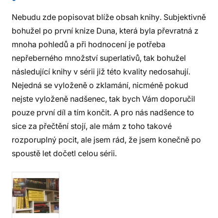
Nebudu zde popisovat blíže obsah knihy. Subjektivně
bohužel po první knize Duna, která byla převratná z
mnoha pohledů a při hodnocení je potřeba
nepřeberného množství superlativů, tak bohužel
následující knihy v sérii již této kvality nedosahují.
Nejedná se vyloženě o zklamání, nicméně pokud
nejste vyloženě nadšenec, tak bych Vám doporučil
pouze první díl a tím končit. A pro nás nadšence to
sice za přečtění stojí, ale mám z toho takové
rozporuplný pocit, ale jsem rád, že jsem konečně po
spoustě let dočetl celou sérii.