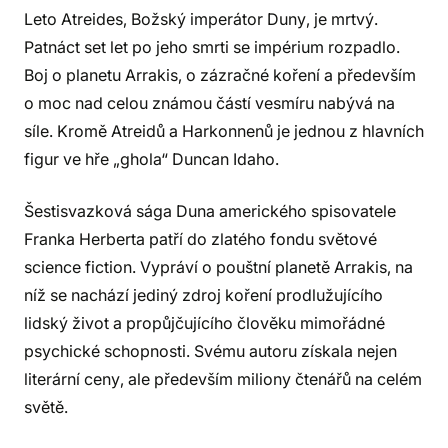
Leto Atreides, Božský imperátor Duny, je mrtvý.
Patnáct set let po jeho smrti se impérium rozpadlo.
Boj o planetu Arrakis, o zázračné koření a především
o moc nad celou známou částí vesmíru nabývá na
síle. Kromě Atreidů a Harkonnenů je jednou z hlavních
figur ve hře „ghola“ Duncan Idaho.
Šestisvazková sága Duna amerického spisovatele
Franka Herberta patří do zlatého fondu světové
science fiction. Vypráví o pouštní planetě Arrakis, na
níž se nachází jediný zdroj koření prodlužujícího
lidský život a propůjčujícího člověku mimořádné
psychické schopnosti. Svému autoru získala nejen
literární ceny, ale především miliony čtenářů na celém
světě.