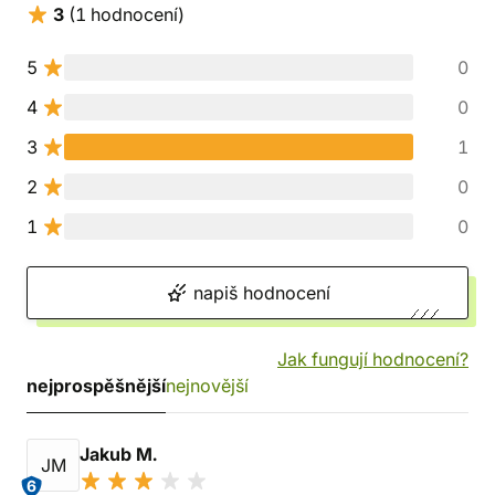
3
(1 hodnocení)
5
0
4
0
3
1
2
0
1
0
napiš hodnocení
Jak fungují hodnocení?
nejprospěšnější
nejnovější
Jakub M.
JM
6