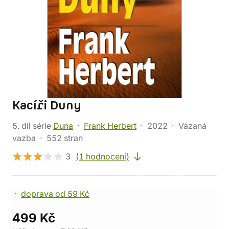
Kacíři Duny
5. díl série
Duna
Frank Herbert
2022
Vázaná
vazba
552 stran
3
(1 hodnocení)
doprava od 59 Kč
499 Kč