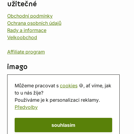
užitečné
Obchodní podmínky
Ochrana osobních údajů
Rady a informace
Velkoobchod
Affiliate program
imago
Kontakt
Můžeme pracovat s
cookies
🍪, ať víme, jak
Prodejna
to u nás žije?
Herna
Používáme je k personalizaci reklamy.
O nás
Předvolby
Hodnocení obchodu
Dárkové poukazy
Kalendář
souhlasím
imago.blog