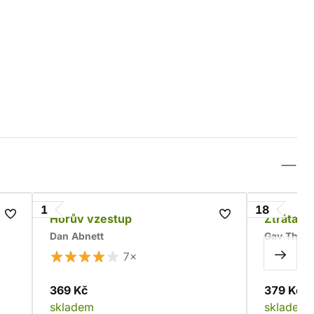
1
18
íří
Horův vzestup
Ztráta V
Dan Abnett
Gav Thor
7×
369 Kč
379 Kč
skladem
skladem