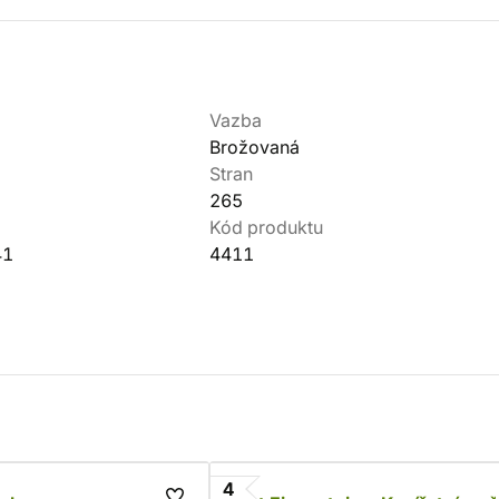
Vazba
Brožovaná
Stran
265
Kód produktu
41
4411
4