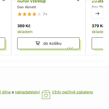
íří
Horův vzestup
Ztráta V
Dan Abnett
Gav Thor
7×
369 Kč
379 Kč
skladem
skladem
do košíku
í dílna
a
nakladatelství
Vždy pečlivě zabaleno