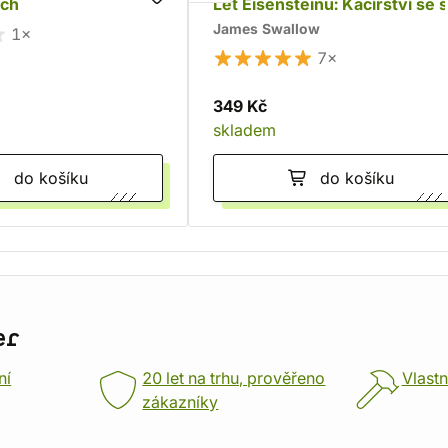
ach
Let Eisensteinu: Kacířství se š
James Swallow
1×
7×
349 Kč
skladem
do košíku
do košíku
er
ní
20 let na trhu, prověřeno
Vlastn
zákazníky