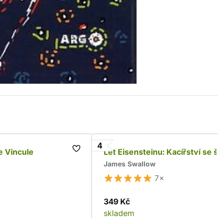
4
e Vincule
Let Eisensteinu: Kacířství se š
James Swallow
7×
349 Kč
skladem