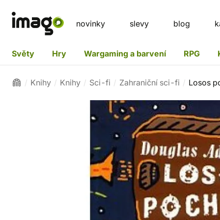
novinky
slevy
blog
k
Světy
Hry
Wargaming a barvení
RPG
Knihy
Knihy
Sci-fi
Zahraniční sci-fi
Losos p