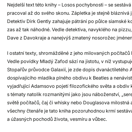
Nejdelší text této knihy – Losos pochybnosti – se sestáv
pracoval až do svého skonu. Zápletka je stejně bláznivá
Detektiv Dirk Gently zahajuje pátrání po půlce siamské k
zas až tak náhodné. Vedle detektiva, navyklého na pizzu
Dave z Davokraje a nanejvýš zmatený nosorožec jmén
I ostatní texty, shromážděné z jeho milovaných počítačů M
Vedle povídky Mladý Zafod sází na jistotu, v níž vystup
Stopařův průvodce Galaxií, je zde dopis dvanáctiletého
dospívajícího mladíka plného obdivu k Beatles a nenávis
vyjadřující Adamsovo pojetí filozofického světa a obdiv k
s tématy natolik rozmanitými jako jsou náboženství, „ser
světě počítačů, čaj či whisky nebo Douglasova milostná
všechny čtenáře je tato kniha pozoruhodnou krmí sestávaj
a úžasných pochodů života, vesmíru a vůbec.