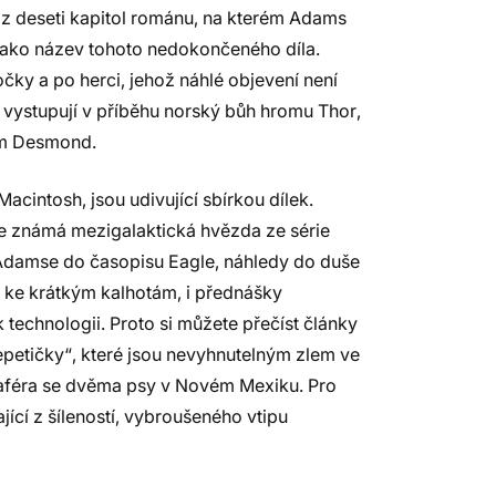
á z deseti kapitol románu, na kterém Adams
 jako název tohoto nedokončeného díla.
očky a po herci, jehož náhlé objevení není
, vystupují v příběhu norský bůh hromu Thor,
em Desmond.
acintosh, jsou udivující sbírkou dílek.
uje známá mezigalaktická hvězda ze série
 Adamse do časopisu Eagle, náhledy do duše
t ke krátkým kalhotám, i přednášky
 technologii. Proto si můžete přečíst články
epetičky“, které jsou nevyhnutelným zlem ve
 aféra se dvěma psy v Novém Mexiku. Pro
ící z šíleností, vybroušeného vtipu