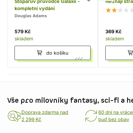
Stopařův průvodce Galaxií -
Neznají str
kompletní vydání
Douglas Adams
579 Kč
369 Kč
skladem
skladem
do košíku
Informace o obchodu
Vše pro milovníky fantasy, sci-fi a h
Doprava zdarma nad
60 dní na vráce
2 299 Kč
buď bez obav