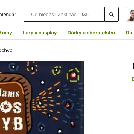
Vyhledávání
alendář
Knihy
Larp a cosplay
Dárky a sběratelství
Obl
ochyb