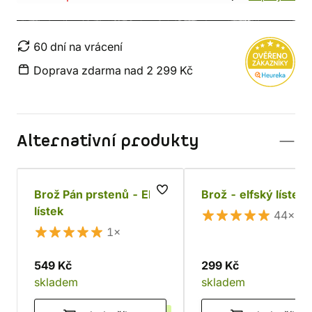
60 dní na vrácení
Doprava zdarma nad 2 299 Kč
Alternativní produkty
Brož Pán prstenů - Elfí
Brož - elfský lístek
lístek
44×
1×
549 Kč
299 Kč
skladem
skladem