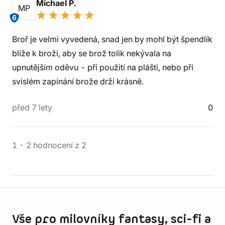
Michael P.
MP
6
Broř je velmi vyvedená, snad jen by mohl být špendlík
blíže k broži, aby se brož tolik nekývala na
upnutějším oděvu - při použití na plášti, nebo při
svislém zapínání brože drží krásně.
před 7 lety
0
1
-
2
hodnocení
z
2
Informace o obchodu
Vše pro milovníky fantasy, sci-fi a