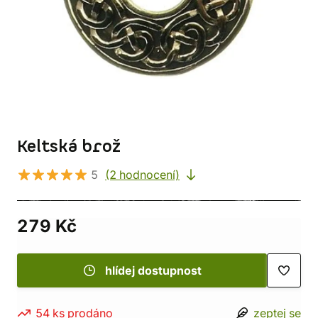
Keltská brož
5
(2 hodnocení)
279 Kč
hlídej dostupnost
54 ks prodáno
zeptej se