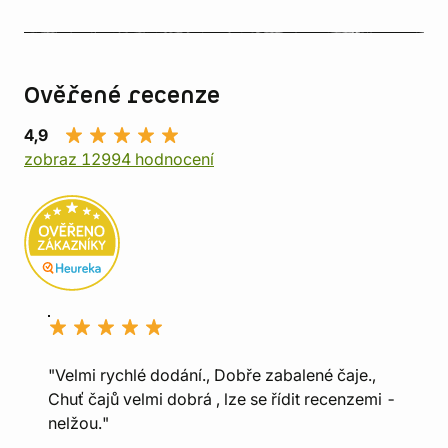
Ověřené recenze
4,9
zobraz 12994 hodnocení
"Velmi rychlé dodání., Dobře zabalené čaje.,
Chuť čajů velmi dobrá , lze se řídit recenzemi -
nelžou."