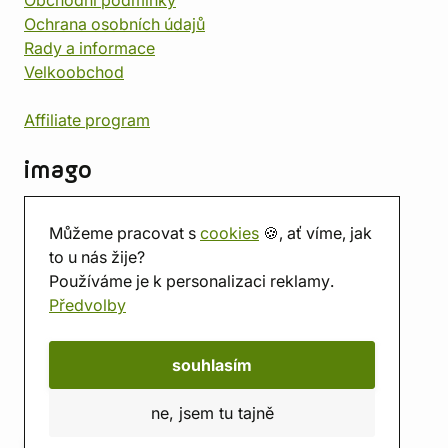
Obchodní podmínky
Ochrana osobních údajů
Rady a informace
Velkoobchod
Affiliate program
imago
Kontakt
Můžeme pracovat s
cookies
🍪, ať víme, jak
Prodejna
to u nás žije?
Herna
Používáme je k personalizaci reklamy.
O nás
Předvolby
Hodnocení obchodu
Dárkové poukazy
Kalendář
souhlasím
imago.blog
ne, jsem tu tajně