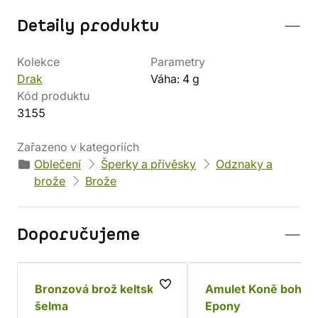
Detaily produktu
Kolekce
Parametry
Drak
Váha: 4 g
Kód produktu
3155
Zařazeno v kategoriích
Oblečení
Šperky a přívěsky
Odznaky a
brože
Brože
Doporučujeme
Bronzová brož keltská
Amulet Koně bohyn
šelma
Epony