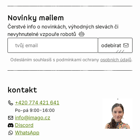
Novinky mailem
Čerstvé info o novinkách, výhodných slevách či
nevyhnutelné vzpouře
robotů
odebírat
Odesláním souhlasíš s podmínkami ochrany
osobních údajů
.
kontakt
+420 774 421 641
Po-pá 9:00-16:00
info@imago.cz
Discord
WhatsApp