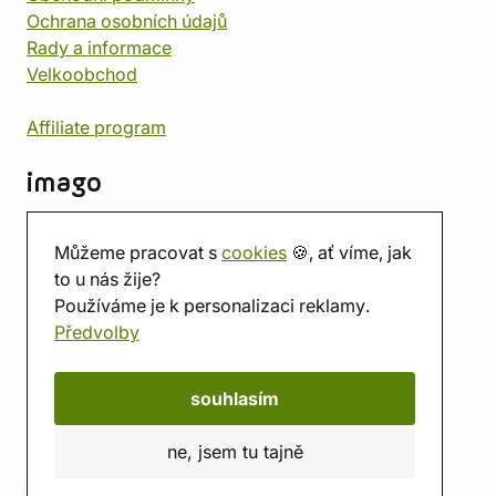
Ochrana osobních údajů
Rady a informace
Velkoobchod
Affiliate program
imago
Kontakt
Můžeme pracovat s
cookies
🍪, ať víme, jak
Prodejna
to u nás žije?
Herna
Používáme je k personalizaci reklamy.
O nás
Předvolby
Hodnocení obchodu
Dárkové poukazy
Kalendář
souhlasím
imago.blog
ne, jsem tu tajně