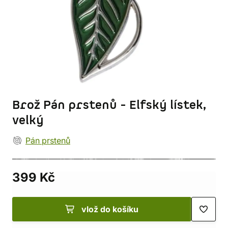
Brož Pán prstenů - Elfský lístek,
velký
Pán prstenů
399 Kč
vlož do košíku