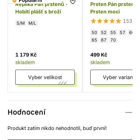
Populární
Replika Pán prstenů -
Prsten Pán prstenů 
Hobití plášť s broží
Prsten moci
153×
S/M
M/L
50
52
55
57
60
65
67
70
1 179 Kč
499 Kč
skladem
skladem
Vyber velikost
Vyber variantu
Hodnocení
Produkt zatím nikdo nehodnotil, buď první!