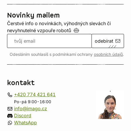
Novinky mailem
Čerstvé info o novinkách, výhodných slevách či
nevyhnutelné vzpouře
robotů
odebírat
Odesláním souhlasíš s podmínkami ochrany
osobních údajů
.
kontakt
+420 774 421 641
Po-pá 9:00-16:00
info@imago.cz
Discord
WhatsApp