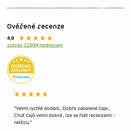
Ověřené recenze
4,9
zobraz 12994 hodnocení
"Velmi rychlé dodání., Dobře zabalené čaje.,
Chuť čajů velmi dobrá , lze se řídit recenzemi -
nelžou."