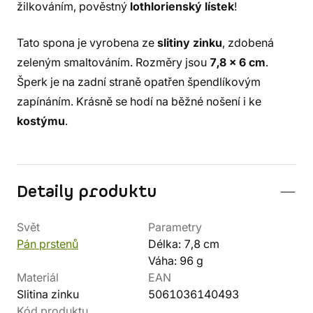
žilkováním, pověstný
lothlorienský lístek
!
Tato spona je vyrobena ze
slitiny zinku
, zdobená
zeleným smaltováním. Rozměry jsou
7,8 x 6 cm
.
Šperk je na zadní straně opatřen špendlíkovým
zapínáním. Krásně se hodí na běžné nošení i ke
kostýmu
.
Detaily produktu
Svět
Parametry
Pán prstenů
Délka: 7,8 cm
Váha: 96 g
Materiál
EAN
Slitina zinku
5061036140493
Kód produktu