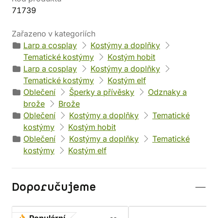
71739
Zařazeno v kategoriích
Larp a cosplay
Kostýmy a doplňky
Tematické kostýmy
Kostým hobit
Larp a cosplay
Kostýmy a doplňky
Tematické kostýmy
Kostým elf
Oblečení
Šperky a přívěsky
Odznaky a
brože
Brože
Oblečení
Kostýmy a doplňky
Tematické
kostýmy
Kostým hobit
Oblečení
Kostýmy a doplňky
Tematické
kostýmy
Kostým elf
Doporučujeme