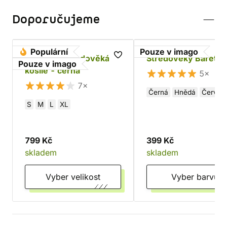
Doporučujeme
Populární
Pouze v imago
Bavlněná středověká
Středověký Baret
Pouze v imago
košile - černá
5×
7×
Černá
Hnědá
Červen
S
M
L
XL
799 Kč
399 Kč
skladem
skladem
Vyber velikost
Vyber barvu