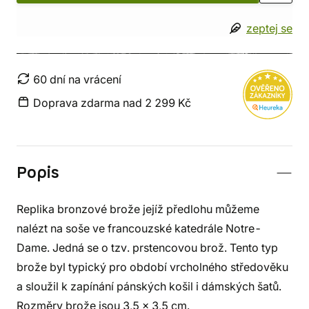
zeptej se
60 dní na vrácení
Doprava zdarma nad 2 299 Kč
Popis
Replika bronzové brože jejíž předlohu můžeme
nalézt na soše ve francouzské katedrále Notre-
Dame. Jedná se o tzv. prstencovou brož. Tento typ
brože byl typický pro období vrcholného středověku
a sloužil k zapínání pánských košil i dámských šatů.
Rozměry brože jsou 3,5 x 3,5 cm.