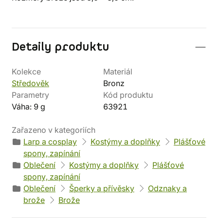
Detaily produktu
Kolekce
Materiál
Středověk
Bronz
Parametry
Kód produktu
Váha: 9 g
63921
Zařazeno v kategoriích
Larp a cosplay
Kostýmy a doplňky
Plášťové
spony, zapínání
Oblečení
Kostýmy a doplňky
Plášťové
spony, zapínání
Oblečení
Šperky a přívěsky
Odznaky a
brože
Brože