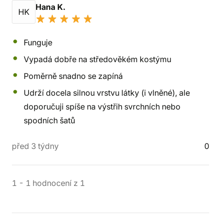
Hana K.
HK
Funguje
Vypadá dobře na středověkém kostýmu
Poměrně snadno se zapíná
Udrží docela silnou vrstvu látky (i vlněné), ale
doporučuji spíše na výstřih svrchních nebo
spodních šatů
před 3 týdny
0
1
-
1
hodnocení
z
1