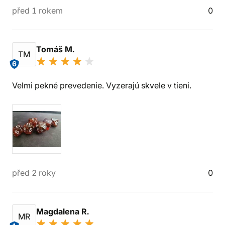
před 1 rokem
0
Tomáš M.
TM
6
Velmi pekné prevedenie. Vyzerajú skvele v tieni.
před 2 roky
0
Magdalena R.
MR