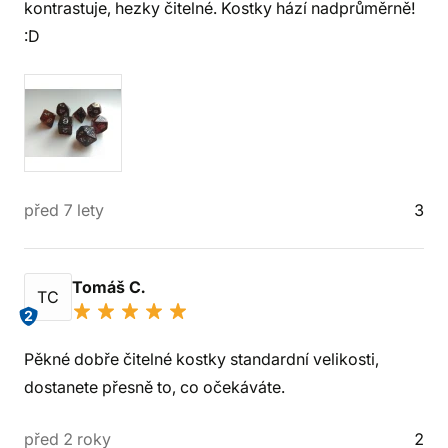
kontrastuje, hezky čitelné. Kostky hází nadprůměrně!
:D
před 7 lety
3
Tomáš C.
TC
2
Pěkné dobře čitelné kostky standardní velikosti,
dostanete přesně to, co očekáváte.
před 2 roky
2