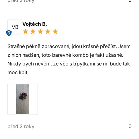
před 2 roky
0
Vojtěch B.
VB
6
Strašně pěkně zpracované, jdou krásně přečíst. Jsem
z nich nadšen, toto barevné kombo je fakt úžasné.
Nikdy bych nevěřil, že věc s třpytkami se mi bude tak
moc líbit,
před 2 roky
0