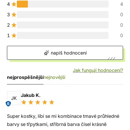
4
4
3
0
2
0
1
0
napiš hodnocení
Jak fungují hodnocení?
nejprospěšnější
nejnovější
Jakub K.
JK
6
Super kostky, líbí se mi kombinace tmavé průhledné
barvy se třpytkami, stříbrná barva čísel krásně