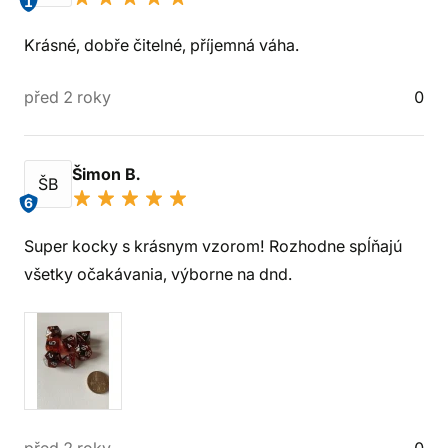
1
Krásné, dobře čitelné, příjemná váha.
před 2 roky
0
Šimon B.
ŠB
6
Super kocky s krásnym vzorom! Rozhodne spĺňajú
všetky očakávania, výborne na dnd.