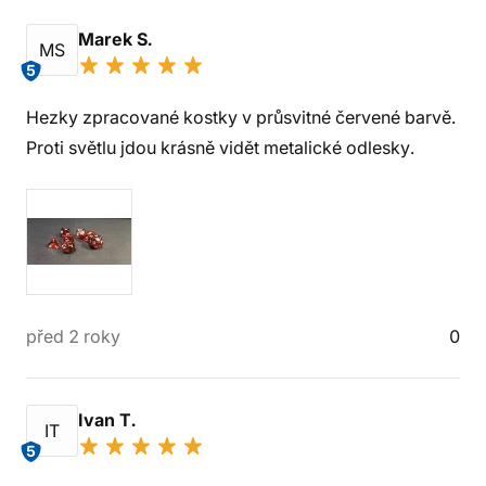
Marek S.
MS
5
Hezky zpracované kostky v průsvitné červené barvě.
Proti světlu jdou krásně vidět metalické odlesky.
před 2 roky
0
Ivan T.
IT
5