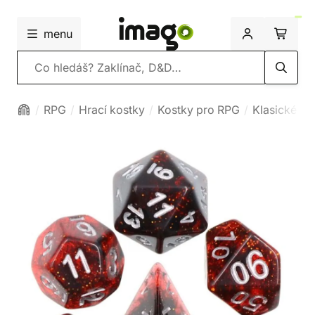
menu
Vyhledávání
RPG
Hrací kostky
Kostky pro RPG
Klasické ko