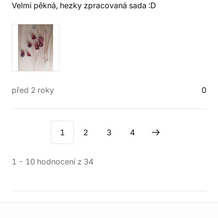
Velmi pěkná, hezky zpracovaná sada :D
před 2 roky
0
1
2
3
4
1
-
10
hodnocení
z
34
Informace o obchodu