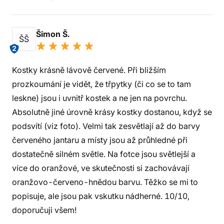
Šimon Š.
ŠŠ
2
Kostky krásně lávově červené. Při bližším
prozkoumání je vidět, že třpytky (či co se to tam
leskne) jsou i uvnitř kostek a ne jen na povrchu.
Absolutně jiné úrovně krásy kostky dostanou, když se
podsvítí (viz foto). Velmi tak zesvětlají až do barvy
červeného jantaru a místy jsou až průhledné při
dostatečně silném světle. Na fotce jsou světlejší a
více do oranžové, ve skutečnosti si zachovávají
oranžovo-červeno-hnědou barvu. Těžko se mi to
popisuje, ale jsou pak vskutku nádherné. 10/10,
doporučuji všem!