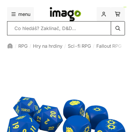
menu
Vyhledávání
RPG
Hry na hrdiny
Sci-fi RPG
Fallout RPG