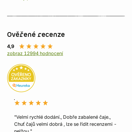
Ověřené recenze
4,9
zobraz 12994 hodnocení
"Velmi rychlé dodání., Dobře zabalené čaje.,
Chuť čajů velmi dobrá , lze se řídit recenzemi -
nelžou."