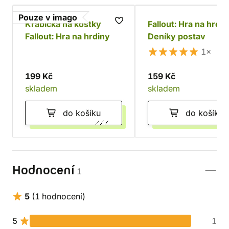
Pouze v imago
Krabička na kostky
Fallout: Hra na hrdin
Fallout: Hra na hrdiny
Deníky postav
1×
199 Kč
159 Kč
skladem
skladem
do košíku
do košíku
Hodnocení
1
5
(1 hodnocení)
5
1