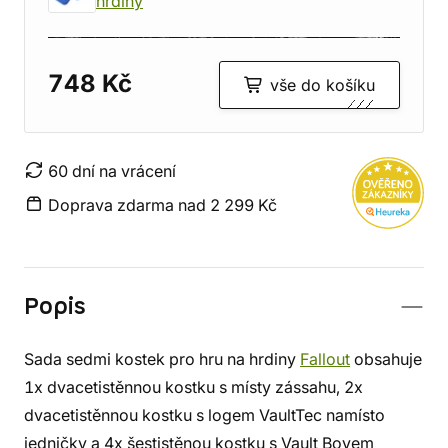
hrdiny
748 Kč
vše do košíku
60 dní na vrácení
Doprava zdarma nad 2 299 Kč
Popis
Sada sedmi kostek pro hru na hrdiny
Fallout
obsahuje
1x dvacetistěnnou kostku s místy zássahu, 2x
dvacetistěnnou kostku s logem VaultTec namísto
jedničky a 4x šestistěnou kostku s Vault Boyem