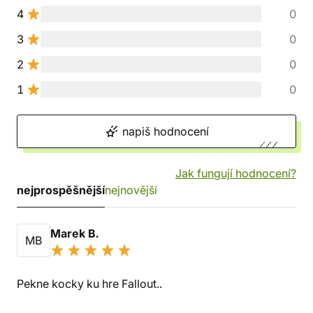
4
0
3
0
2
0
1
0
napiš hodnocení
Jak fungují hodnocení?
nejprospěšnější
nejnovější
Marek B.
MB
Pekne kocky ku hre Fallout..