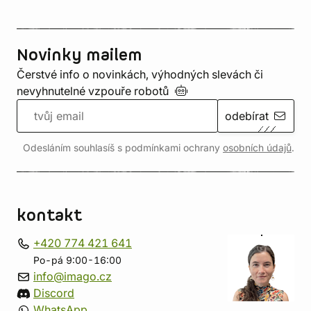
Novinky mailem
Čerstvé info o novinkách, výhodných slevách či
nevyhnutelné vzpouře
robotů
odebírat
Odesláním souhlasíš s podmínkami ochrany
osobních údajů
.
kontakt
+420 774 421 641
Po-pá 9:00-16:00
info@imago.cz
Discord
WhatsApp