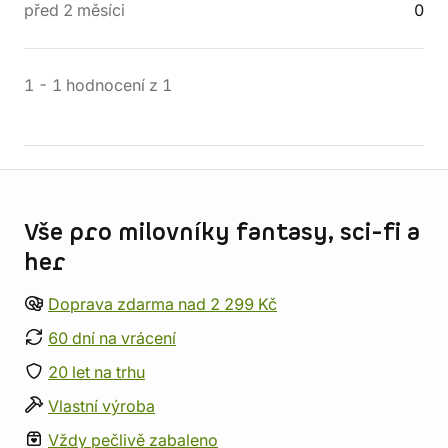
před 2 měsíci
0
1
-
1
hodnocení
z
1
Informace o obchodu
Vše pro milovníky fantasy, sci-fi a
her
Doprava zdarma nad 2 299 Kč
60 dní na vrácení
20 let na trhu
Vlastní výroba
Vždy pečlivě zabaleno