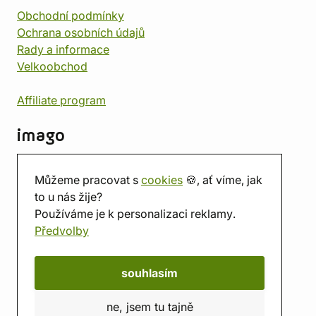
Obchodní podmínky
Ochrana osobních údajů
Rady a informace
Velkoobchod
Affiliate program
imago
Kontakt
Můžeme pracovat s
cookies
🍪, ať víme, jak
Prodejna
to u nás žije?
Herna
Používáme je k personalizaci reklamy.
O nás
Předvolby
Hodnocení obchodu
Dárkové poukazy
Kalendář
souhlasím
imago.blog
ne, jsem tu tajně