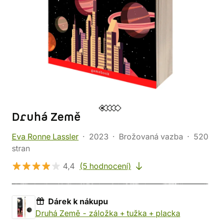
Druhá Země
Eva Ronne Lassler
2023
Brožovaná vazba
520
stran
4,4
(5 hodnocení)
Dárek k nákupu
dárek k nákupu: Druhá Země 
Druhá Země - záložka + tužka + placka