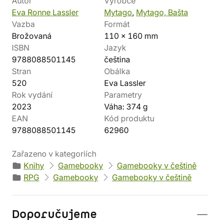
Autor
Výrobce
Eva Ronne Lassler
Mytago
,
Mytago, Bašta
Vazba
Formát
Brožovaná
110 x 160 mm
ISBN
Jazyk
9788088501145
čeština
Stran
Obálka
520
Eva Lassler
Rok vydání
Parametry
2023
Váha: 374 g
EAN
Kód produktu
9788088501145
62960
Zařazeno v kategoriích
Knihy
Gamebooky
Gamebooky v češtině
RPG
Gamebooky
Gamebooky v češtině
Doporučujeme