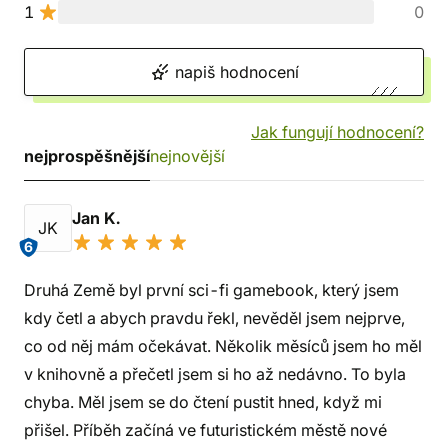
1
0
napiš hodnocení
Jak fungují hodnocení?
nejprospěšnější
nejnovější
Jan K.
JK
6
Druhá Země byl první sci-fi gamebook, který jsem
kdy četl a abych pravdu řekl, nevěděl jsem nejprve,
co od něj mám očekávat. Několik měsíců jsem ho měl
v knihovně a přečetl jsem si ho až nedávno. To byla
chyba. Měl jsem se do čtení pustit hned, když mi
přišel. Příběh začíná ve futuristickém městě nové