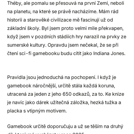
Théby, ale pomalu se přesouvá na první Zemi, neboli
na planetu, na které se právě nacházíme. Mám rád
historii a starověké civilizace mě fascinují už od
základní školy. Byl jsem proto velmi mile překvapen,
když jsem v pozdních stádiích hry narazil na prvky ze
sumerské kultury. Opravdu jsem nečekal, že se při
čtení sci-fi gamebooku budu cítit jako Indiana Jones.
Pravidla jsou jednoduchá na pochopení. I když je
gamebook náročnější, určitě stála každá koruna,
utracená za jeden z jeho 650 odkazů, za to. Ke knize
je navíc jako dárek užitečná záložka, hezká tužka a
placka s vtipným motivem.
Gamebook určitě doporučuju a už se těším na druhý