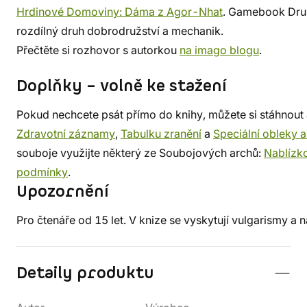
Hrdinové Domoviny: Dáma z Agor-Nhat
. Gamebook Druh
rozdílný druh dobrodružství a mechanik.
Přečtěte si rozhovor s autorkou
na imago blogu
.
Doplňky – volně ke stažení
Pokud nechcete psát přímo do knihy, můžete si stáhnout
Zdravotní záznamy
,
Tabulku zranění
a
Speciální obleky a
souboje využijte některý ze Soubojových archů:
Nablízk
podmínky
.
Upozornění
Pro čtenáře od 15 let. V knize se vyskytují vulgarismy a ná
Detaily produktu