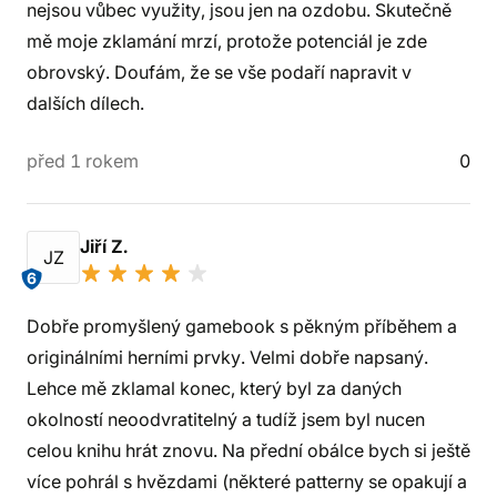
nejsou vůbec využity, jsou jen na ozdobu. Skutečně
mě moje zklamání mrzí, protože potenciál je zde
obrovský. Doufám, že se vše podaří napravit v
dalších dílech.
před 1 rokem
0
Jiří Z.
JZ
6
Dobře promyšlený gamebook s pěkným příběhem a
originálními herními prvky. Velmi dobře napsaný.
Lehce mě zklamal konec, který byl za daných
okolností neoodvratitelný a tudíž jsem byl nucen
celou knihu hrát znovu. Na přední obálce bych si ještě
více pohrál s hvězdami (některé patterny se opakují a