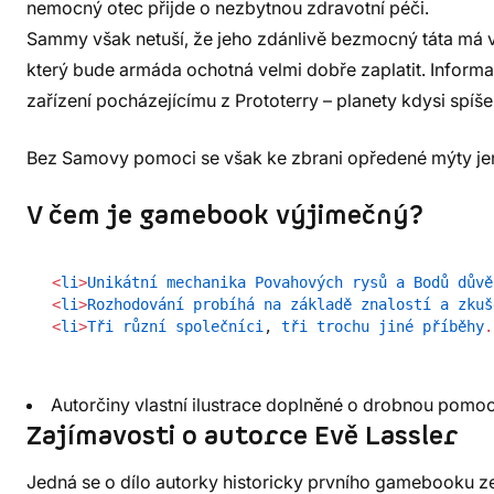
nemocný otec přijde o nezbytnou zdravotní péči.
Sammy však netuší, že jeho zdánlivě bezmocný táta má v
který bude armáda ochotná velmi dobře zaplatit. Informa
zařízení pocházejícímu z Prototerry – planety kdysi spí
Bez Samovy pomoci se však ke zbrani opředené mýty j
V čem je gamebook výjimečný?
<
li
>
Unikátní
mechanika
Povahových
rysů
a
Bodů
důvě
<
li
>
Rozhodování
probíhá
na
základě
znalostí
a
zkuš
<
li
>
Tři
různí
společníci
, 
tři
trochu
jiné
příběhy
.
Autorčiny vlastní ilustrace doplněné o drobnou pomoc
Zajímavosti o autorce Evě Lassler
Jedná se o dílo autorky historicky prvního gamebooku z