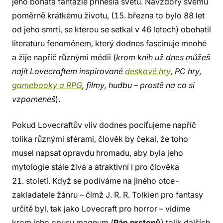
jeho bohatá fantazie přinesla světu. Navzdory svému
poměrně krátkému životu, (15. března to bylo 88 let
od jeho smrti, se kterou se setkal v 46 letech) obohatil
literaturu fenoménem, který dodnes fascinuje mnohé
a žije napříč různými médii (
krom knih už dnes můžeš
najít Lovecraftem inspirované
deskové hry
, PC hry,
gamebooky a RPG
, filmy, hudbu – prostě na co si
vzpomeneš
).
Pokud Lovecraftův vliv dodnes pociťujeme napříč
tolika různými sférami, člověk by čekal, že toho
musel napsat opravdu hromadu, aby byla jeho
mytologie stále živá a atraktivní i pro člověka
21. století. Když se podíváme na jiného otce-
zakladatele žánru – čímž J. R. R. Tolkien pro fantasy
určitě byl, tak jako Lovecraft pro horror – vidíme
krom jeho opusu magnum (
Pán prstenů
) tolik dalších