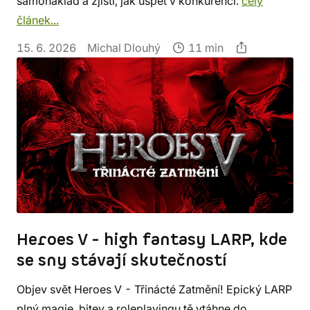
samonáklad a zjisti, jak uspět v konkurenci.
celý
článek...
15. 6. 2026
Michal Dlouhý
11 min
Heroes V - high fantasy LARP, kde
se sny stávají skutečností
Objev svět Heroes V - Třinácté Zatmění! Epický LARP
plný magie, bitev a roleplayingu tě vtáhne do