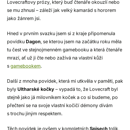
Lovecraftovy prózy, který buď čtenáře okouzlí nebo
se mu zhnusí – záleží jak velký kamarád s hororem
jako žánrem jsi.
Hned v prvním svazku jsem si z kraje připomenula
povídku
Dagon
, se kterou jsem na začátku roku měla
tu čest ve stejnojmenném gamebooku a která čtenáře
mrazí, ať už ji čte nebo zažívá na vlastní kůži
s
gamebookem
.
Další z mnoha povídek, která mi utkvěla v paměti, pak
byly
Ultharské kočky
– vypadá to, že Lovecraft byl
stejně jako já milovníkem koček a co si budeme, po
přečtení se na svoje vlastní kočičí démony dívám
s trochu jiným respektem.
Těch povídek je ovšem v kompletních
Spisech
tolik,