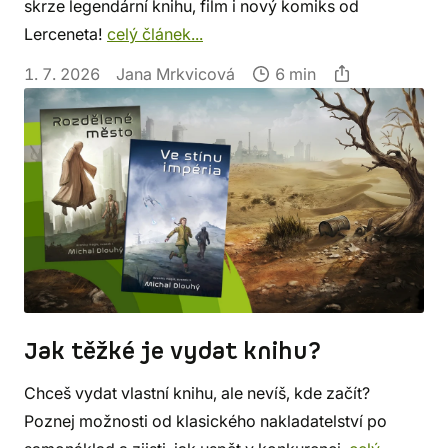
skrze legendární knihu, film i nový komiks od
Lerceneta!
celý článek...
1. 7. 2026
Jana Mrkvicová
6 min
Jak těžké je vydat knihu?
Chceš vydat vlastní knihu, ale nevíš, kde začít?
Poznej možnosti od klasického nakladatelství po