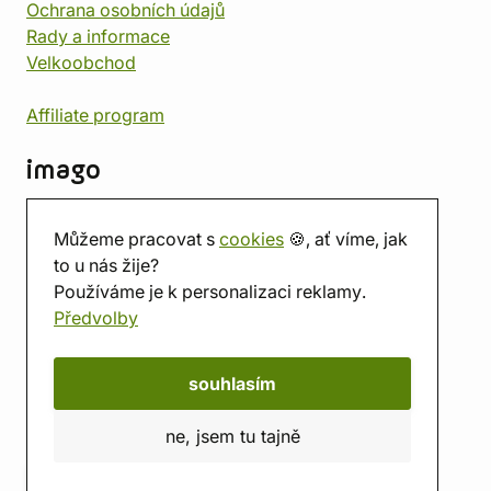
Ochrana osobních údajů
Rady a informace
Velkoobchod
Affiliate program
imago
Kontakt
Můžeme pracovat s
cookies
🍪, ať víme, jak
Prodejna
to u nás žije?
Herna
Používáme je k personalizaci reklamy.
O nás
Předvolby
Hodnocení obchodu
Dárkové poukazy
Kalendář
souhlasím
imago.blog
ne, jsem tu tajně