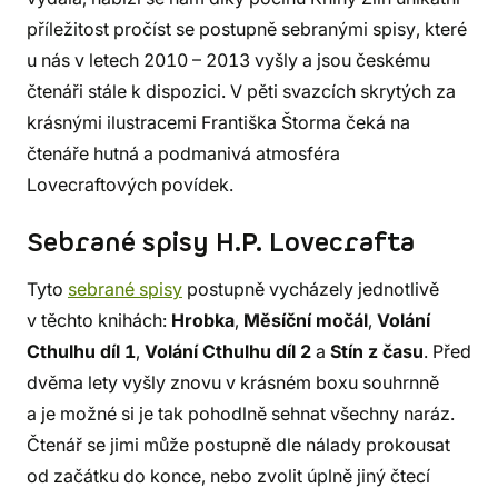
příležitost pročíst se postupně sebranými spisy, které
u nás v letech 2010 – 2013 vyšly a jsou českému
čtenáři stále k dispozici. V pěti svazcích skrytých za
krásnými ilustracemi Františka Štorma čeká na
čtenáře hutná a podmanivá atmosféra
Lovecraftových povídek.
Sebrané spisy H.P. Lovecrafta
Tyto
sebrané spisy
postupně vycházely jednotlivě
v těchto knihách:
Hrobka
,
Měsíční
močál
,
Volání
Cthulhu
díl 1
,
Volání Cthulhu díl 2
a
Stín z času
. Před
dvěma lety vyšly znovu v krásném boxu souhrnně
a je možné si je tak pohodlně sehnat všechny naráz.
Čtenář se jimi může postupně dle nálady prokousat
od začátku do konce, nebo zvolit úplně jiný čtecí