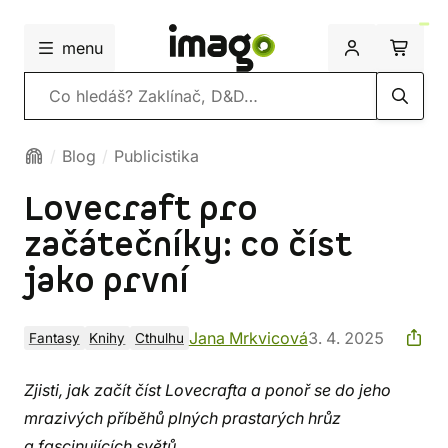
menu
Vyhledávání
Blog
Publicistika
Lovecraft pro
začátečníky: co číst
jako první
Jana Mrkvicová
3. 4. 2025
Fantasy
Knihy
Cthulhu
Zjisti, jak začít číst Lovecrafta a ponoř se do jeho
mrazivých příběhů plných prastarých hrůz
a fascinujících světů.