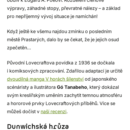
obdiv k Edgaru A. Poeovi. Rozdělení členové
výpravy, záhadné stopy, převratné nálezy – a základ
pro nepříjemný vývoj situace je namíchán!
Když ještě ke všemu najdou zmínku o posledním
městě Prastarých, dalo by se čekat, že je jejich osud
zpečetěn…
Původní Lovecraftova povídka z 1936 se dočkala
i komiksových zpracování. Zdařilou adaptací je určitě
dvoudílná manga V horách šílenství
od japonského
scénáristy a ilustrátora
Gó Tanabeho
, který dokázal
svým kreslířským uměním zachytit temnou atmosféru
a hororové prvky Lovecraftových příběhů. Více se
můžeš dočíst v
naší recenzi
.
Dunwichská hrůza