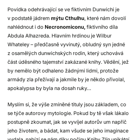
Povídka odehrávající se ve fiktivním Dunwichi je
v podstatě jádrem
mýtu
Cthulhu
, které nám dovolí
nahlédnout i do
Necronomiconu,
fiktivního díla
Abdula Alhazreda. Hlavním hrdinou je Wilbur
Whateley – předčasně vyvinutý, obludný syn jedné
z osamělých dunwichských rodin, který uchovává
část úděsného tajemství zakázané knihy. Vědění, jež
by nemělo být odhaleno žádnými lidmi, protože
armády zla přežívají a jakmile by je někdo přivolal,
apokalypsa by byla na dosah ruky…
Myslím si, že výše zmíněné tituly jsou základem, co
se týče autorovy mytologie. Pokud by tě však lákalo
postupně zkoumat, jak se vyvíjel autorův um napříč
jeho životem, a bádat, kam všude se jeho imaginace
vydala, nabízí se nám díky počinu Knihy Zlín unikátní