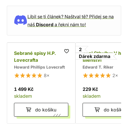
Líbil se ti článek? Naštval tě? Přidej se na
náš
Discord
a řekni nám to!
2
Sebrané spisy H.P.
Zvol Cthulhu: V hor
Dárek zdarma
Lovecrafta
šílenství
Howard Phillips Lovecraft
Edward T. Riker
8×
2×
1 499 Kč
229 Kč
skladem
skladem
do košíku
do košíku