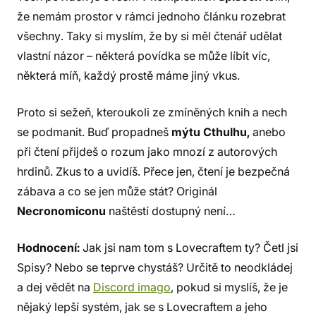
že nemám prostor v rámci jednoho článku rozebrat
všechny. Taky si myslím, že by si měl čtenář udělat
vlastní názor – některá povídka se může líbit víc,
některá míň, každý prostě máme jiný vkus.
Proto si sežeň, kteroukoli ze zmíněných knih a nech
se podmanit. Buď propadneš
mýtu Cthulhu,
anebo
při čtení přijdeš o rozum jako mnozí z autorových
hrdinů. Zkus to a uvidíš. Přece jen, čtení je bezpečná
zábava a co se jen může stát? Originál
Necronomiconu
naštěstí dostupný není…
Hodnocení:
Jak jsi nam tom s Lovecraftem ty? Četl jsi
Spisy? Nebo se teprve chystáš? Určitě to neodkládej
a dej vědět na
Discord imago
, pokud si myslíš, že je
nějaký lepší systém, jak se s Lovecraftem a jeho