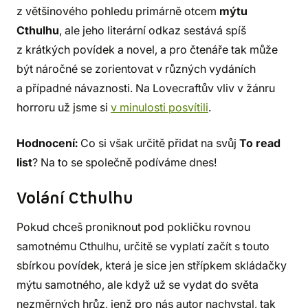
z většinového pohledu primárně otcem
mýtu
Cthulhu
, ale jeho literární odkaz sestává spíš
z krátkých povídek a novel, a pro čtenáře tak může
být náročné se zorientovat v různých vydáních
a případné návaznosti. Na Lovecraftův vliv v žánru
horroru už jsme si
v minulosti posvítili
.
Hodnocení:
Co si však určitě přidat na svůj
To read
list
? Na to se společně podíváme dnes!
Volání Cthulhu
Pokud chceš proniknout pod pokličku rovnou
samotnému Cthulhu, určitě se vyplatí začít s touto
sbírkou povídek, která je sice jen střípkem skládačky
mýtu samotného, ale když už se vydat do světa
nezměrných hrůz, jenž pro nás autor nachystal, tak