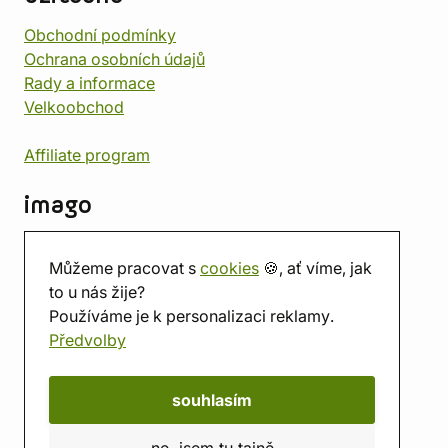
Obchodní podmínky
Ochrana osobních údajů
Rady a informace
Velkoobchod
Affiliate program
imago
Kontakt
Můžeme pracovat s
cookies
🍪, ať víme, jak
Prodejna
to u nás žije?
Herna
Používáme je k personalizaci reklamy.
O nás
Předvolby
Hodnocení obchodu
Dárkové poukazy
Kalendář
souhlasím
imago.blog