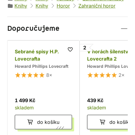
Knihy
Knihy
Horor
Zahraniční horor
Doporučujeme
2
Sebrané spisy H.P.
V horách šílenství H.
Lovecrafta
Lovecrafta 2
Howard Phillips Lovecraft
Howard Phillips Lovecr
8×
2×
1 499 Kč
439 Kč
skladem
skladem
do košíku
do košíku