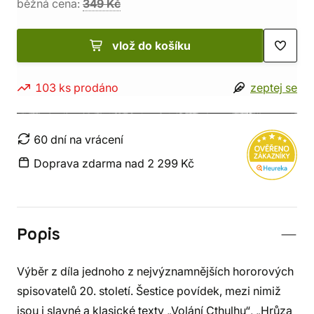
běžná cena:
349 Kč
vlož do košíku
103 ks prodáno
zeptej se
60 dní na vrácení
Doprava zdarma nad 2 299 Kč
Popis
Výběr z díla jednoho z nejvýznamnějších hororových
spisovatelů 20. století. Šestice povídek, mezi nimiž
jsou i slavné a klasické texty „Volání Cthulhu“, „Hrůza