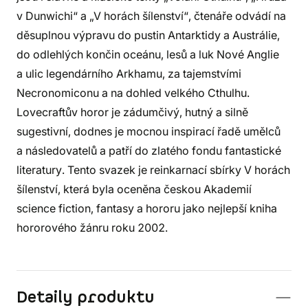
v Dunwichi“ a „V horách šílenství“, čtenáře odvádí na
děsuplnou výpravu do pustin Antarktidy a Austrálie,
do odlehlých končin oceánu, lesů a luk Nové Anglie
a ulic legendárního Arkhamu, za tajemstvími
Necronomiconu a na dohled velkého Cthulhu.
Lovecraftův horor je zádumčivý, hutný a silně
sugestivní, dodnes je mocnou inspirací řadě umělců
a následovatelů a patří do zlatého fondu fantastické
literatury. Tento svazek je reinkarnací sbírky V horách
šílenství, která byla oceněna českou Akademií
science fiction, fantasy a hororu jako nejlepší kniha
hororového žánru roku 2002.
Detaily produktu