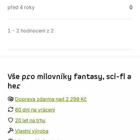
před 4 roky
0
1
-
2
hodnocení
z
2
Informace o obchodu
Vše pro milovníky fantasy, sci-fi a
her
Doprava zdarma nad 2 299 Kč
60 dní na vrácení
20 let na trhu
Vlastní výroba