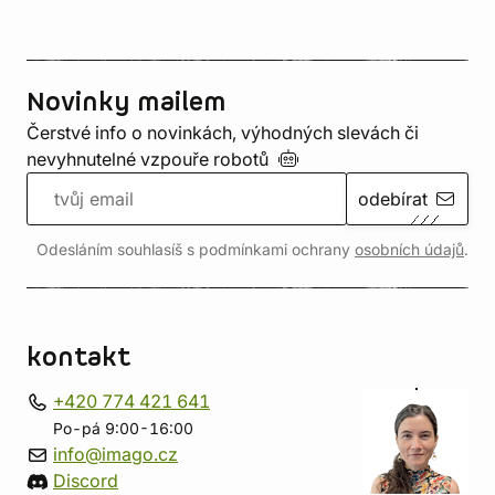
Novinky mailem
Čerstvé info o novinkách, výhodných slevách či
nevyhnutelné vzpouře
robotů
odebírat
Odesláním souhlasíš s podmínkami ochrany
osobních údajů
.
kontakt
+420 774 421 641
Po-pá 9:00-16:00
info@imago.cz
Discord