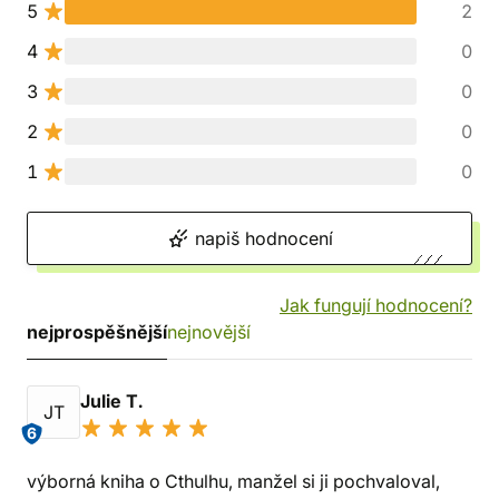
5
2
4
0
3
0
2
0
1
0
napiš hodnocení
Jak fungují hodnocení?
nejprospěšnější
nejnovější
Julie T.
JT
6
výborná kniha o Cthulhu, manžel si ji pochvaloval,