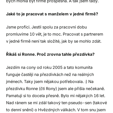
bych mohla být firmě prospěšná. A tak jsem tady.
Jaké to je pracovat s manželem v jedné firmě?
Jsme profíci. Jestli spolu za pracovní dobu
promluvíme 10 vět, je to moc. Pracovat s partnerem
v jedné firmě není tak složité, jak by se mohlo zdát.
Říkáš si Ronne. Proč zrovna tahle přezdívka?
Jezdím na cony od roku 2005 a tato komunita
funguje častěji na přezdívkách než na reálných
jménech. Taky jsem nějakou potřebovala. :) Na
přezdívku Ronne (čti Rony) jsem ale přišla nečekaně.
Pamatuji si to docela přesně. Bylo mi nějakých 16 let.
Nad ránem se mi zdál takový ten pseudo-sen (takové
to denní snění) o Hvězdných válkách. V tom snu jsem