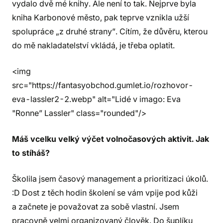
vydalo dvě mé knihy. Ale není to tak. Nejprve byla
kniha Karbonové město, pak teprve vznikla užší
spolupráce „z druhé strany”. Cítím, že důvěru, kterou
do mě nakladatelství vkládá, je třeba oplatit.
<img
src="https://fantasyobchod.gumlet.io/rozhovor-
eva-lassler2-2.webp" alt="Lidé v imago: Eva
"Ronne” Lassler" class="rounded"/>
Máš vcelku velký výčet volnočasových aktivit. Jak
to stíháš?
Školila jsem časový management a prioritizaci úkolů.
:D Dost z těch hodin školení se vám vpije pod kůži
a začnete je považovat za sobě vlastní. Jsem
pracovně velmi organizovaný člověk. Do šuplíku