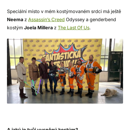
Speciální místo v mém kostýmovaném srdci má ještě
Neema
z
Assassin’s Creed
Odyssey a genderbend
kostým
Joela Millera
z
The Last Of Us
.
A jaký je tvůj vysněný kostým?