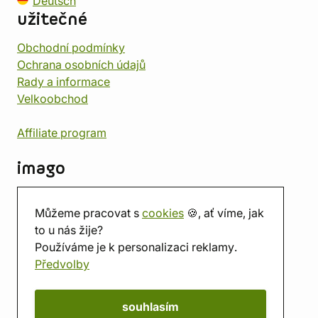
Deutsch
užitečné
Obchodní podmínky
Ochrana osobních údajů
Rady a informace
Velkoobchod
Affiliate program
imago
Kontakt
Můžeme pracovat s
cookies
🍪, ať víme, jak
Prodejna
to u nás žije?
Herna
Používáme je k personalizaci reklamy.
O nás
Předvolby
Hodnocení obchodu
Dárkové poukazy
Kalendář
souhlasím
imago.blog