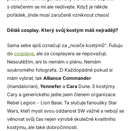
s oblečením se mi ale nedívejte. Když je někde
pořádek, jinde musí zaručeně vzniknout chaos!
Děláš cosplay. Který svůj kostým máš nejraději?
Sama sebe spíš označuji za „nosiče kostýmů”. Fušuju
do
cosplaye
, ale za cosplayera se nepovažuji.
Nesoutěžím, ani to nemám v plánu. Nemám
soukromého fotografa. :D Každopádně pokud si
mám vybrat, tak
Alliance Commander
(mandalorian),
Yennefer
a
Cara
Dune. S kostýmy
Cary a generického jedie jsem členem organizace
Rebel Legion - Lion Base. Ta slučuje fanoušky Star
Wars, kteří myslí svou oddanost SW vážně a nebojí se
věnovat svůj čas nejen výrobě skutečně kvalitního
kostýmu, ale také dobročinnosti.