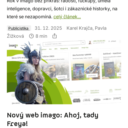
Rok v imago bez příkras: radosti, fuckupy, umělá
inteligence, dopravci, šotci i zákaznické historky, na
které se nezapomíná.
celý článek...
31. 12. 2025
Karel Krajča, Pavla
Publicistika
Žižková
8 min
Nový web imago: Ahoj, tady
Freya!