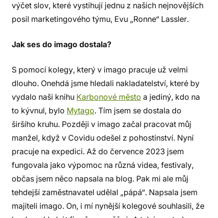
výčet slov, které vystihují jednu z našich nejnovějších
posil marketingového týmu, Evu „Ronne“ Lassler.
Jak ses do imago dostala?
S pomocí kolegy, který v imago pracuje už velmi
dlouho. Onehdá jsme hledali nakladatelství, které by
vydalo naši knihu
Karbonové město
a jediný, kdo na
to kývnul, bylo
Mytago
. Tím jsem se dostala do
širšího kruhu. Později v imago začal pracovat můj
manžel, když v Covidu odešel z pohostinství. Nyní
pracuje na expedici. Až do července 2023 jsem
fungovala jako výpomoc na různá videa, festivaly,
občas jsem něco napsala na blog. Pak mi ale můj
tehdejší zaměstnavatel udělal „pápá“. Napsala jsem
majiteli imago. On, i mí nynější kolegové souhlasili, že