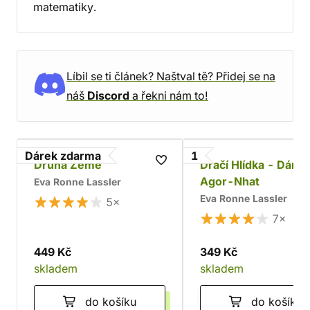
matematiky.
Líbil se ti článek? Naštval tě? Přidej se na
náš
Discord
a řekni nám to!
Dárek zdarma
1
Druhá Země
Dračí Hlídka - Dáma
Agor-Nhat
Eva Ronne Lassler
Eva Ronne Lassler
5×
7×
449 Kč
349 Kč
skladem
skladem
do košíku
do košíku