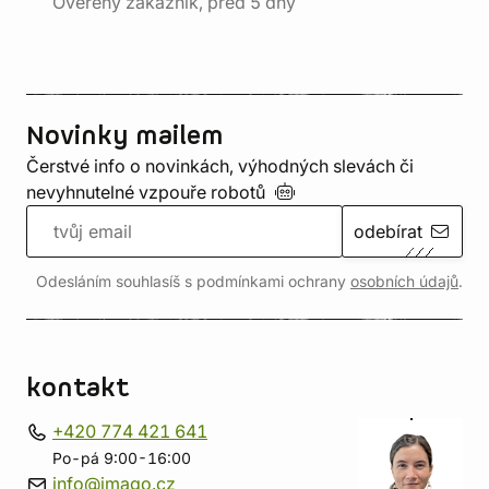
Ověřený zákazník, před 5 dny
Novinky mailem
Čerstvé info o novinkách, výhodných slevách či
nevyhnutelné vzpouře
robotů
odebírat
Odesláním souhlasíš s podmínkami ochrany
osobních údajů
.
kontakt
+420 774 421 641
Po-pá 9:00-16:00
info@imago.cz