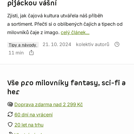
pijáckou vášní
Zjisti, jak čajová kultura utvářela náš příběh
a sortiment. Přečti si o oblíbených čajích a tipech od
milovníků čaje z imago.
celý článek...
21. 10. 2024
kolektiv autorů
Tipy a návody
11 min
Informace o obchodu
Vše pro milovníky fantasy, sci-fi a
her
Doprava zdarma nad 2 299 Kč
60 dní na vrácení
20 let na trhu