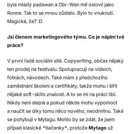
byla mladý padawan a Obi-Wan mě oslovil jako
Ronne. Tak to se mnou zůstalo. Bylo to vnuknutí.
Magické, že? :D
Jsi členem marketingového týmu. Co je náplní tvé
práce?
V první řadě sociální sítě. Copywriting, občas nějaký
ten prodej na festivalu. Spolupracuji na videích,
fotkách, návodech. Také mám z předchozího
zaměstnání školení a certifikáty, takže mohu i šířit
nějaké soft-skills znalosti. A to se mi na práci libí.
Nikdy není stejná a pokud někde mohu vypomoct
a naučit se díky tomu něco nového, neodmítnu. Také
se pohybuji v Mytagu. Mohlo by se zdát, že jsem
případ klasické *tlačenky*, protože
Mytago
už