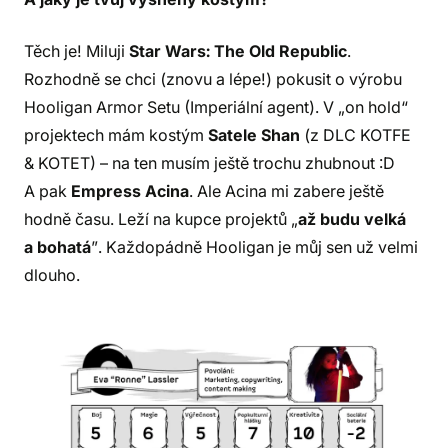
Těch je! Miluji
Star Wars: The Old Republic
.
Rozhodně se chci (znovu a lépe!) pokusit o výrobu
Hooligan Armor Setu (Imperiální agent). V „on hold“
projektech mám kostým
Satele Shan
(z DLC KOTFE
& KOTET) – na ten musím ještě trochu zhubnout :D
A pak
Empress Acina
. Ale Acina mi zabere ještě
hodně času. Leží na kupce projektů „
až budu velká
a bohatá
”. Každopádně Hooligan je můj sen už velmi
dlouho.