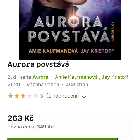
Aurora povstává
1. díl série
Aurora
Amie Kaufmanová
,
Jay Kristoff
2020
Vázaná vazba
408 stran
3
(1 hodnocení)
263 Kč
běžná cena:
349 Kč