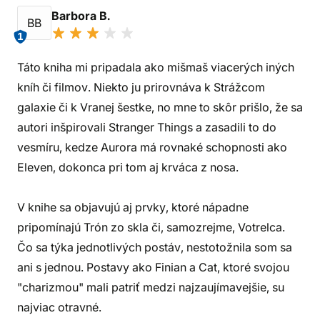
Barbora B.
BB
1
Táto kniha mi pripadala ako mišmaš viacerých iných
kníh či filmov. Niekto ju prirovnáva k Strážcom
galaxie či k Vranej šestke, no mne to skôr prišlo, že sa
autori inšpirovali Stranger Things a zasadili to do
vesmíru, kedze Aurora má rovnaké schopnosti ako
Eleven, dokonca pri tom aj krváca z nosa.
V knihe sa objavujú aj prvky, ktoré nápadne
pripomínajú Trón zo skla či, samozrejme, Votrelca.
Čo sa týka jednotlivých postáv, nestotožnila som sa
ani s jednou. Postavy ako Finian a Cat, ktoré svojou
"charizmou" mali patriť medzi najzaujímavejšie, su
najviac otravné.