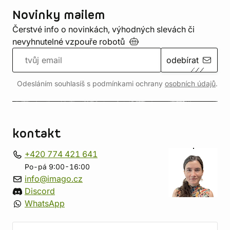
Novinky mailem
Čerstvé info o novinkách, výhodných slevách či
nevyhnutelné vzpouře
robotů
odebírat
Odesláním souhlasíš s podmínkami ochrany
osobních údajů
.
kontakt
+420 774 421 641
Po-pá 9:00-16:00
info@imago.cz
Discord
WhatsApp