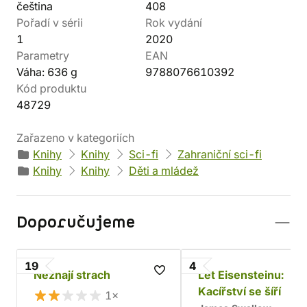
čeština
408
Pořadí v sérii
Rok vydání
1
2020
Parametry
EAN
Váha: 636 g
9788076610392
Kód produktu
48729
Zařazeno v kategoriích
Knihy
Knihy
Sci-fi
Zahraniční sci-fi
Knihy
Knihy
Děti a mládež
Doporučujeme
19
4
Neznají strach
Let Eisensteinu:
Kacířství se šíří
1×