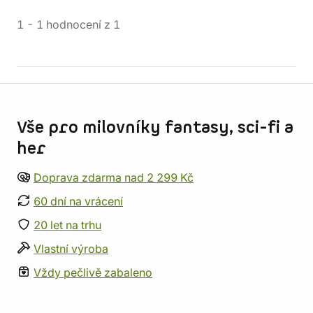
1
-
1
hodnocení
z
1
Informace o obchodu
Vše pro milovníky fantasy, sci-fi a
her
Doprava zdarma nad 2 299 Kč
60 dní na vrácení
20 let na trhu
Vlastní výroba
Vždy pečlivě zabaleno