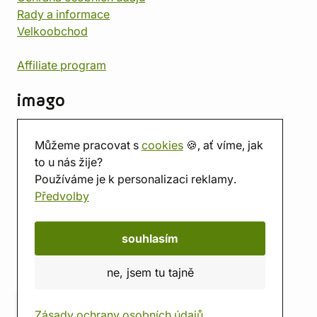
Rady a informace
Velkoobchod
Affiliate program
imago
Kontakt
Můžeme pracovat s
cookies
🍪, ať víme, jak
Prodejna
to u nás žije?
Herna
Používáme je k personalizaci reklamy.
O nás
Předvolby
Hodnocení obchodu
Dárkové poukazy
Kalendář
souhlasím
imago.blog
ne, jsem tu tajně
Zásady ochrany osobních údajů