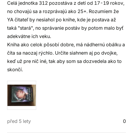
Celá jednotka 312 pozostáva z detí od 17-19 rokov,
no chovajú sa a rozprávajú ako 25+. Rozumiem že
YA čitateľ by nesiahol po knihe, kde je postava až
taká "stará", no správanie postáv by potom malo byť
adekvátne ich veku.
Kniha ako celok pôsobí dobre, má nádhernú obálku a
číta sa naozaj rýchlo. Určite siahnem aj po dvojke,
keď už pre nič iné, tak aby som sa dozvedela ako to
skončí.
před 5 lety
0