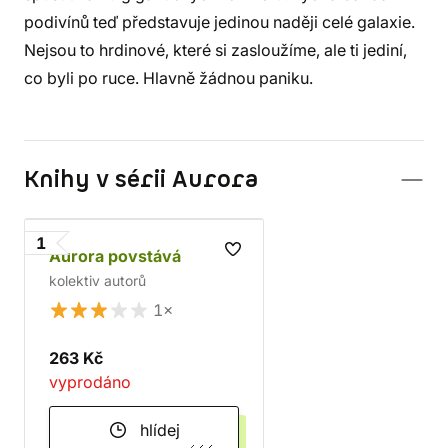
podivínů teď představuje jedinou naději celé galaxie.
Nejsou to hrdinové, které si zasloužíme, ale ti jediní,
co byli po ruce. Hlavně žádnou paniku.
Knihy v sérii Aurora
1
Aurora povstává
kolektiv autorů
1×
263 Kč
vyprodáno
hlídej