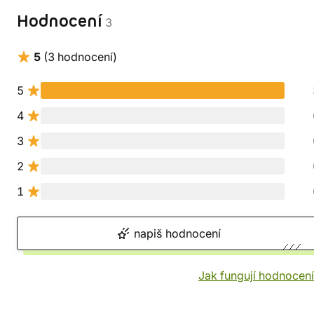
Hodnocení
3
5
(3 hodnocení)
5
4
3
2
1
napiš hodnocení
Jak fungují hodnocen