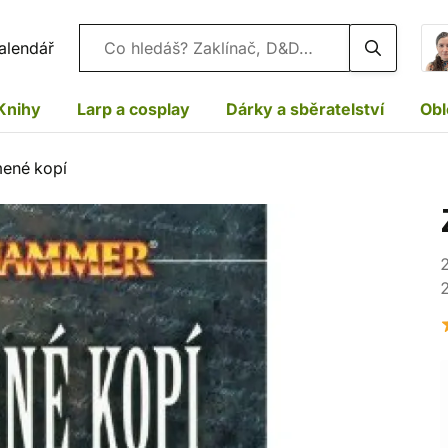
Vyhledávání
alendář
Knihy
Larp a cosplay
Dárky a sběratelství
Obl
ené kopí
2