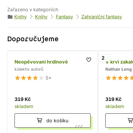
Zařazeno v kategoriích
Knihy
Knihy
Fantasy
Zahraniční fantasy
Doporučujeme
2
Neopěvovaní hrdinové
V krvi zaka
kolektiv autorů
Nathan Long
5×
319 Kč
319 Kč
skladem
skladem
do košíku