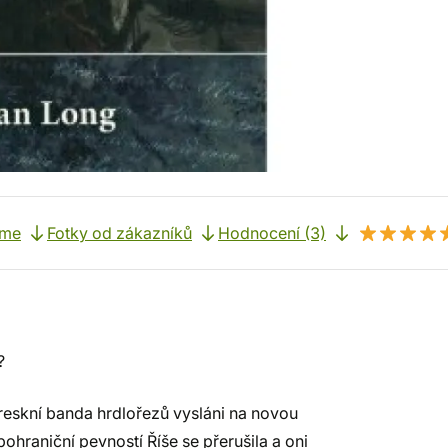
eme
Fotky od zákazníků
Hodnocení (3)
?
toreskní banda hrdlořezů vysláni na novou
pohraniční pevností Říše se přerušila a oni