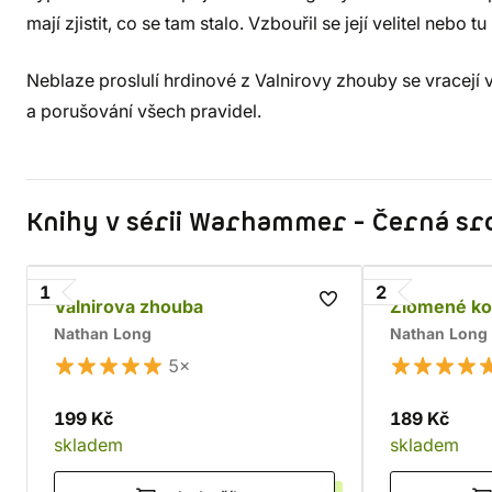
mají zjistit, co se tam stalo. Vzbouřil se její velitel nebo 
Neblaze proslulí hrdinové z Valnirovy zhouby se vracejí 
a porušování všech pravidel.
Knihy v sérii Warhammer - Černá sr
1
2
Valnirova zhouba
Zlomené ko
Nathan Long
Nathan Long
5×
199 Kč
189 Kč
skladem
skladem