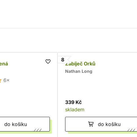
8
lená
Zabíječ Orků
Nathan Long
6×
339 Kč
skladem
do košíku
do košíku