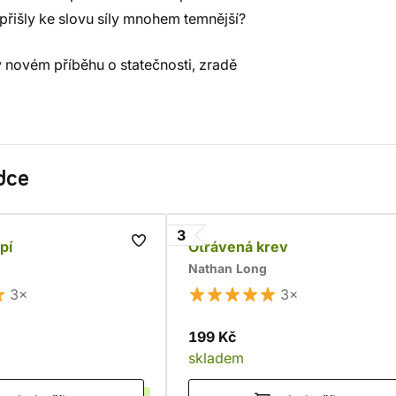
tu přišly ke slovu síly mnohem temnější?
v novém příběhu o statečnosti, zradě
dce
3
pí
Otrávená krev
Nathan Long
3×
3×
199 Kč
skladem