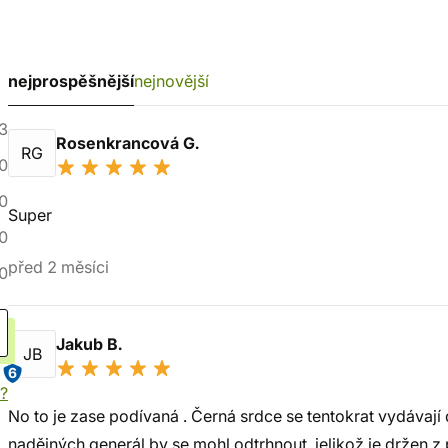
nejprospěšnější
nejnovější
3
Rosenkrancová G.
RG
0
0
Super
0
před 2 měsíci
0
Jakub B.
JB
6
í?
No to je zase podívaná . Černá srdce se tentokrat vydávají d
nadějných generál by se mohl odtrhnout, jelikož je držen z