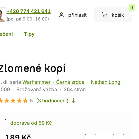
0
+420 774 421 641
přihlásit
košík
(po-pá 9:00-16:00)
ečení
Tipy
Zlomené kopí
. díl série
Warhammer - Černá srdce
Nathan Long
2009
Brožovaná vazba
264 stran
5
(3 hodnocení)
doprava od 59 Kč
189 Kč