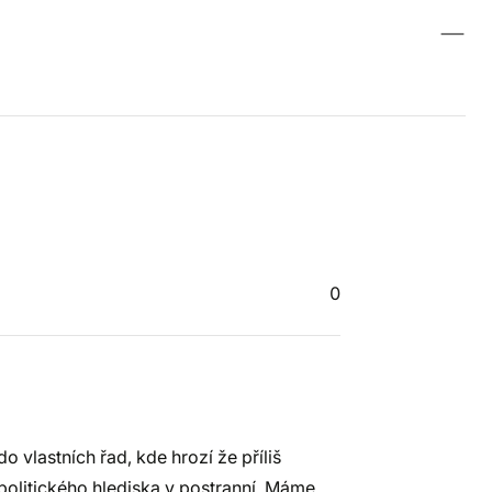
0
o vlastních řad, kde hrozí že příliš
 politického hlediska v postranní. Máme