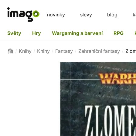
novinky
slevy
blog
k
Světy
Hry
Wargaming a barvení
RPG
Knihy
Knihy
Fantasy
Zahraniční fantasy
Zlom