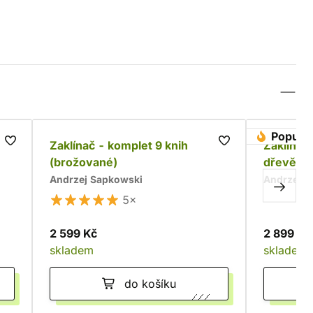
Populár
Zaklínač - komplet 9 knih
Zaklínač 
(brožované)
dřevěné
Andrzej Sapkowski
Andrzej S
5×
2 599 Kč
2 899 Kč
skladem
skladem
do košíku