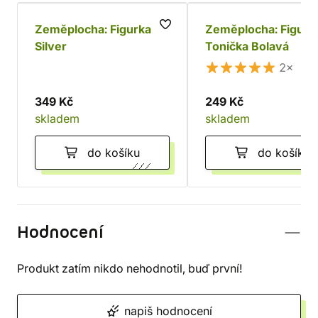
Zeměplocha: Figurka
Zeměplocha: Figurk
Silver
Tonička Bolavá
2×
349 Kč
249 Kč
skladem
skladem
do košíku
do košíku
Hodnocení
Produkt zatím nikdo nehodnotil, buď první!
napiš hodnocení