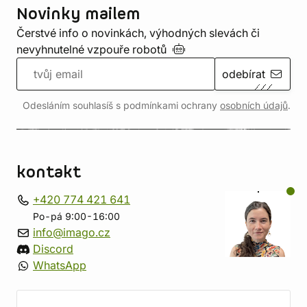
Novinky mailem
Čerstvé info o novinkách, výhodných slevách či
nevyhnutelné vzpouře
robotů
odebírat
Odesláním souhlasíš s podmínkami ochrany
osobních údajů
.
kontakt
+420 774 421 641
Po-pá 9:00-16:00
info@imago.cz
Discord
WhatsApp