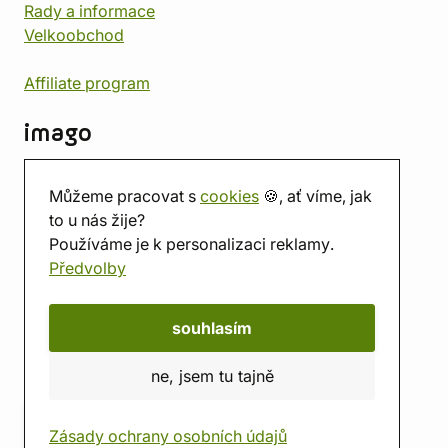
Rady a informace
Velkoobchod
Affiliate program
imago
Kontakt
Můžeme pracovat s
cookies
🍪, ať víme, jak
Prodejna
to u nás žije?
Herna
Používáme je k personalizaci reklamy.
O nás
Předvolby
Hodnocení obchodu
Dárkové poukazy
Kalendář
souhlasím
imago.blog
ne, jsem tu tajně
Zásady ochrany osobních údajů