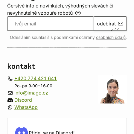
Čerstvé info o novinkách, výhodných slevách či
nevyhnutelné vzpouře
robotů
odebírat
Odesláním souhlasíš s podmínkami ochrany
osobních údajů
.
kontakt
+420 774 421 641
Po-pá 9:00-16:00
info@imago.cz
Discord
WhatsApp
Přidej se na Discord!