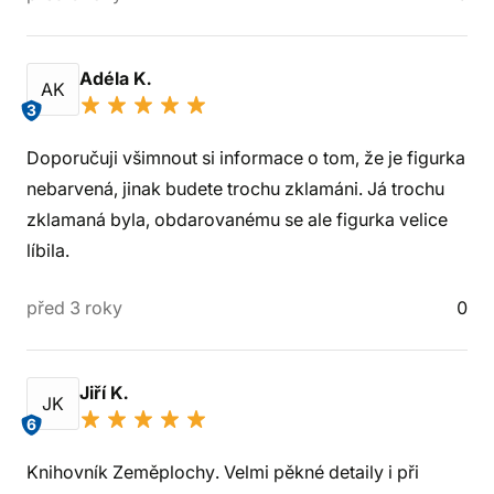
Adéla K.
AK
3
Doporučuji všimnout si informace o tom, že je figurka
nebarvená, jinak budete trochu zklamáni. Já trochu
zklamaná byla, obdarovanému se ale figurka velice
líbila.
před 3 roky
0
Jiří K.
JK
6
Knihovník Zeměplochy. Velmi pěkné detaily i při