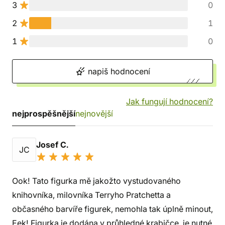
3
0
2
1
1
0
napiš hodnocení
Jak fungují hodnocení?
nejprospěšnější
nejnovější
Josef C.
JC
Ook! Tato figurka mě jakožto vystudovaného
knihovníka, milovníka Terryho Pratchetta a
občasného barvíře figurek, nemohla tak úplně minout,
Eek! Figurka je dodána v průhledné krabičce, je nutné