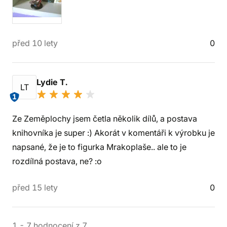
před 10 lety
0
Lydie T.
LT
1
Ze Zeměplochy jsem četla několik dílů, a postava
knihovníka je super :) Akorát v komentáři k výrobku je
napsané, že je to figurka Mrakoplaše.. ale to je
rozdílná postava, ne? :o
před 15 lety
0
1
-
7
hodnocení
z
7