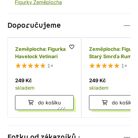
Figurky Zeměplocha
Doporučujeme
Zeměplocha: Figurka
Zeměplocha: Figurk
Havelock Vetinari
Starý Smrďa Rum a 
Gaspoda
1×
1×
249 Kč
249 Kč
skladem
skladem
do košíku
do košíku
Fotky od zákazníků
4