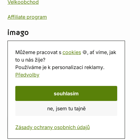
Velkoobchod
Affiliate program
imago
Kontakt
Můžeme pracovat s
cookies
🍪, ať víme, jak
Prodejna
to u nás žije?
Herna
Používáme je k personalizaci reklamy.
O nás
Předvolby
Hodnocení obchodu
Dárkové poukazy
Kalendář
souhlasím
imago.blog
ne, jsem tu tajně
Zásady ochrany osobních údajů