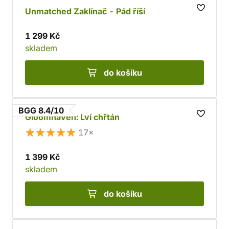
Unmatched Zaklínač - Pád říší
1 299 Kč
skladem
do košíku
BGG 8.4/10
Gloomhaven: Lví chřtán
17×
1 399 Kč
skladem
do košíku