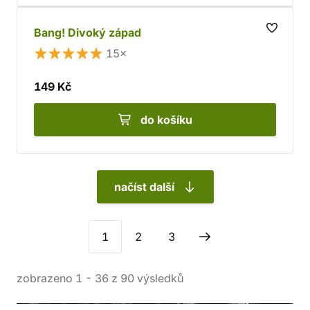
Bang! Divoký západ
15×
149 Kč
do košíku
načíst další
1
2
3
zobrazeno
1
-
36
z
90
výsledků