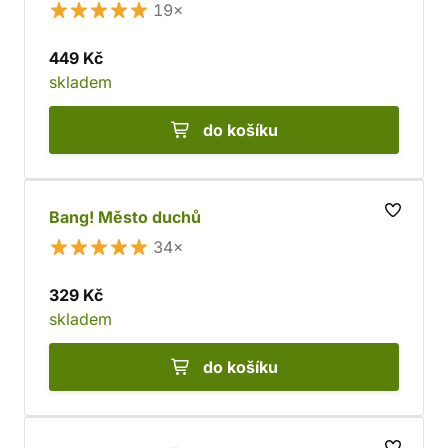
19×
449 Kč
skladem
do košíku
Bang! Město duchů
34×
329 Kč
skladem
do košíku