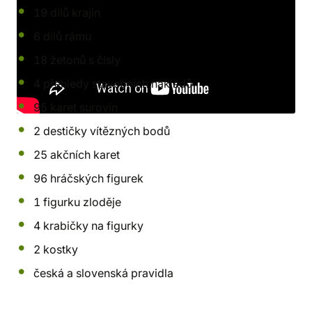
19 dílů krajin
6 dílů rámu
18 žetonů s čísly
4 přehledy stavebních nákladů
95 karet surovin
2 destičky vítězných bodů
25 akčních karet
96 hráčských figurek
1 figurku zloděje
4 krabičky na figurky
2 kostky
česká a slovenská pravidla