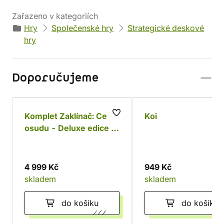
Zařazeno v kategoriích
Hry
Společenské hry
Strategické deskové
hry
Doporučujeme
Komplet Zaklínač: Cesta
Koi
osudu - Deluxe edice s
podtácky
4 999 Kč
949 Kč
skladem
skladem
do košíku
do košíku