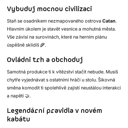
Vybuduj mocnou civilizaci
Staň se osadníkem nezmapovaného ostrova
Catan
.
Hlavním úkolem je stavět vesnice a mohutná města.
Vše závisí na surovinách, které na herním plánu
úspěšně sklidíš 🌾.
Ovládni trh a obchoduj
Samotná produkce ti k vítězství stačit nebude. Musíš
chytře vyjednávat s ostatními hráči u stolu. Šikovná
směna komodit ti spolehlivě zajistí neustálou interakci
a napětí 🤝.
Legendární pravidla v novém
kabátu