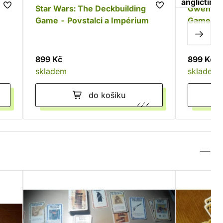
angličtina
Star Wars: The Deckbuilding
Gwent T
Game - Povstalci a Impérium
Game
899 Kč
899 Kč
skladem
skladem
do košíku