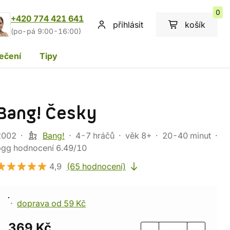
0
+420 774 421 641
přihlásit
košík
(po-pá 9:00-16:00)
ečení
Tipy
Bang! Česky
2002
Bang!
4-7 hráčů
věk 8+
20-40 minut
bgg hodnocení 6.49/10
4,9
(65 hodnocení)
doprava od 59 Kč
369 Kč