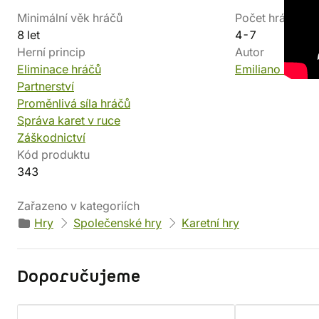
Minimální věk hráčů
Počet hráčů
8 let
4-7
Herní princip
Autor
Eliminace hráčů
Emiliano Sciarr
Partnerství
Proměnlivá síla hráčů
Správa karet v ruce
Záškodnictví
Kód produktu
343
Zařazeno v kategoriích
Hry
Společenské hry
Karetní hry
Doporučujeme