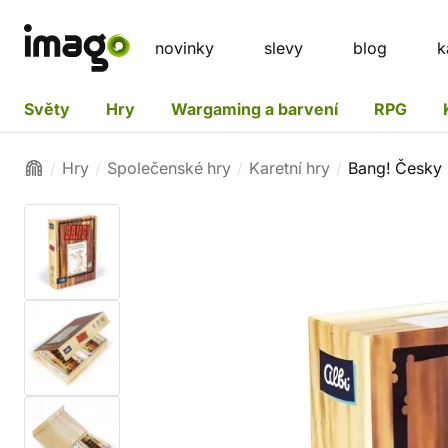
novinky
slevy
blog
k
Světy
Hry
Wargaming a barvení
RPG
Hry
Společenské hry
Karetní hry
Bang! Česky