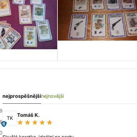
nejprospěšnější
nejnovější
9
Tomáš K.
TK
6
6
0
Skvělá karetka, ideální na cesty.