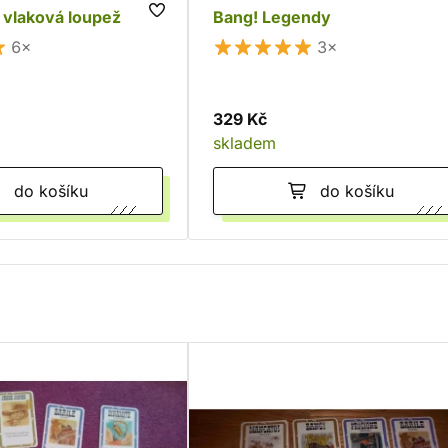
 vlaková loupež
Bang! Legendy
6×
3×
329 Kč
skladem
do košíku
do košíku