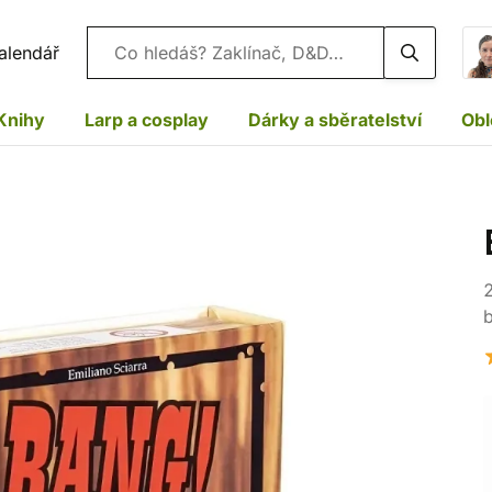
Vyhledávání
alendář
Knihy
Larp a cosplay
Dárky a sběratelství
Obl