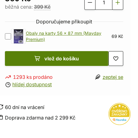
běžná cena:
399 Kč
Doporučujeme přikoupit
Obaly na karty 56 x 87 mm (Mayday
69 Kč
Premium)
vlož do košíku
1293 ks prodáno
zeptej se
hlídej dostupnost
60 dní na vrácení
Doprava zdarma nad 2 299 Kč