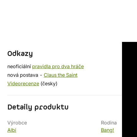
Odkazy
neoficiální
pravidla pro dva hráče
nová postava -
Claus the Saint
Videorecenze
(česky)
Detaily produktu
Výrobce
Rodina
Albi
Bang!