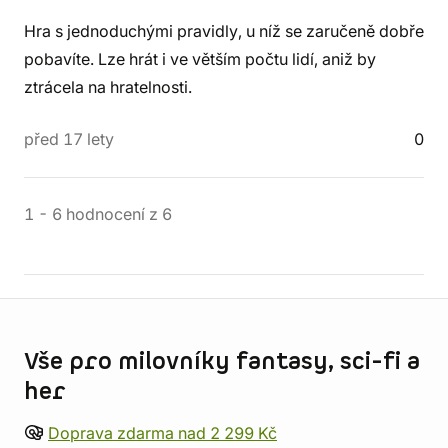
Hra s jednoduchými pravidly, u níž se zaručeně dobře
pobavíte. Lze hrát i ve větším počtu lidí, aniž by
ztrácela na hratelnosti.
před 17 lety
0
1
-
6
hodnocení
z
6
Informace o obchodu
Vše pro milovníky fantasy, sci-fi a
her
Doprava zdarma nad 2 299 Kč