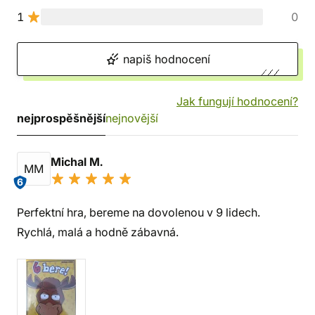
1
0
napiš hodnocení
Jak fungují hodnocení?
nejprospěšnější
nejnovější
Michal M.
MM
6
Perfektní hra, bereme na dovolenou v 9 lidech.
Rychlá, malá a hodně zábavná.