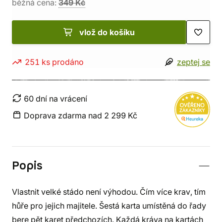
běžná cena:
349 Kč
vlož do košíku
251 ks prodáno
zeptej se
60 dní na vrácení
Doprava zdarma nad 2 299 Kč
Popis
Vlastnit velké stádo není výhodou. Čím více krav, tím
hůře pro jejich majitele. Šestá karta umístěná do řady
bere pět karet předchozích. Každá kráva na kartách