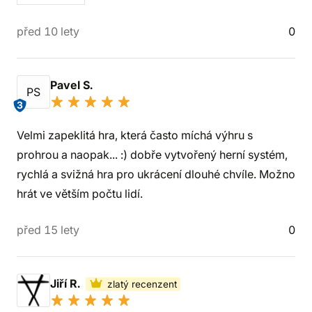
před 10 lety
0
Pavel S.
PS
3
Velmi zapeklitá hra, která často míchá výhru s
prohrou a naopak... :) dobře vytvořený herní systém,
rychlá a svižná hra pro ukrácení dlouhé chvíle. Možno
hrát ve větším počtu lidí.
před 15 lety
0
Jiří R.
zlatý recenzent