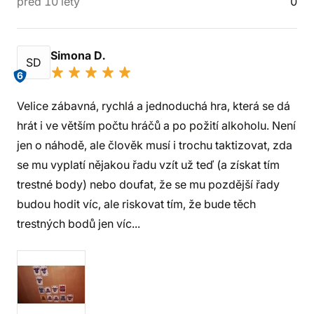
před 10 lety
0
Simona D.
SD
6
Velice zábavná, rychlá a jednoduchá hra, která se dá
hrát i ve větším počtu hráčů a po požití alkoholu. Není
jen o náhodě, ale člověk musí i trochu taktizovat, zda
se mu vyplatí nějakou řadu vzít už teď (a získat tím
trestné body) nebo doufat, že se mu pozdější řady
budou hodit víc, ale riskovat tím, že bude těch
trestných bodů jen víc...