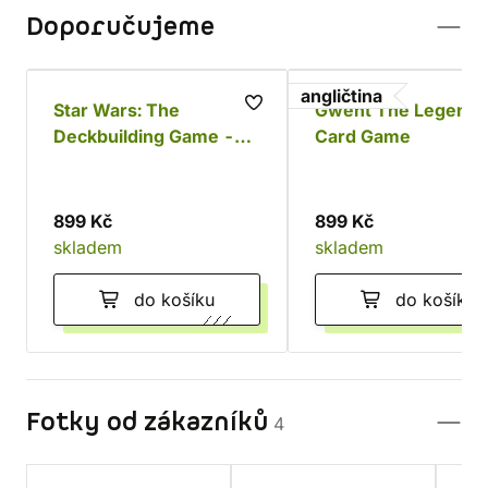
Doporučujeme
angličtina
Star Wars: The
Gwent The Legenda
Deckbuilding Game -
Card Game
Povstalci a Impérium
899 Kč
899 Kč
skladem
skladem
do košíku
do košíku
Fotky od zákazníků
4