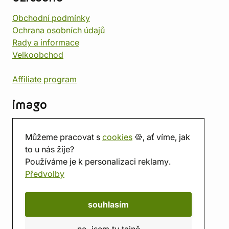
Obchodní podmínky
Ochrana osobních údajů
Rady a informace
Velkoobchod
Affiliate program
imago
Kontakt
Můžeme pracovat s
cookies
🍪, ať víme, jak
Prodejna
to u nás žije?
Herna
Používáme je k personalizaci reklamy.
O nás
Předvolby
Hodnocení obchodu
Dárkové poukazy
Kalendář
souhlasím
imago.blog