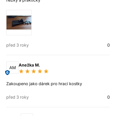
před 3 roky
0
Anežka M.
AM
6
Zakoupeno jako dárek pro hrací kostky
před 3 roky
0