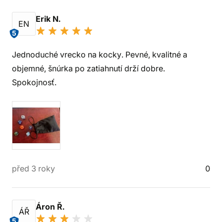
Erik N.
EN
5
Jednoduché vrecko na kocky. Pevné, kvalitné a
objemné, šnúrka po zatiahnutí drží dobre.
Spokojnosť.
před 3 roky
0
Áron Ř.
ÁŘ
5