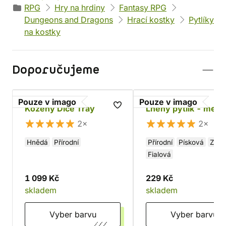
RPG
Hry na hrdiny
Fantasy RPG
Dungeons and Dragons
Hrací kostky
Pytlíky
na kostky
Doporučujeme
Pouze v imago
Pouze v imago
Kožený Dice Tray
Lněný pytlík - menš
2×
2×
Hnědá
Přírodní
Přírodní
Písková
Zele
Fialová
1 099 Kč
229 Kč
skladem
skladem
Vyber barvu
Vyber barvu