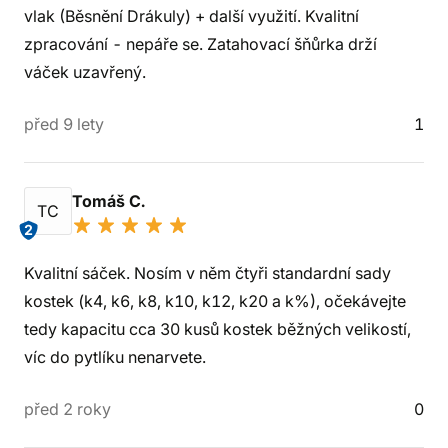
vlak (Běsnění Drákuly) + další využití. Kvalitní
zpracování - nepáře se. Zatahovací šňůrka drží
váček uzavřený.
před 9 lety
1
Tomáš C.
TC
2
Kvalitní sáček. Nosím v něm čtyři standardní sady
kostek (k4, k6, k8, k10, k12, k20 a k%), očekávejte
tedy kapacitu cca 30 kusů kostek běžných velikostí,
víc do pytlíku nenarvete.
před 2 roky
0