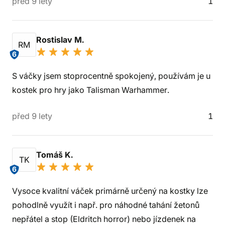
před 9 lety
1
Rostislav M.
RM
6
S váčky jsem stoprocentně spokojený, používám je u
kostek pro hry jako Talisman Warhammer.
před 9 lety
1
Tomáš K.
TK
6
Vysoce kvalitní váček primárně určený na kostky lze
pohodlně využít i např. pro náhodné tahání žetonů
nepřátel a stop (Eldritch horror) nebo jízdenek na