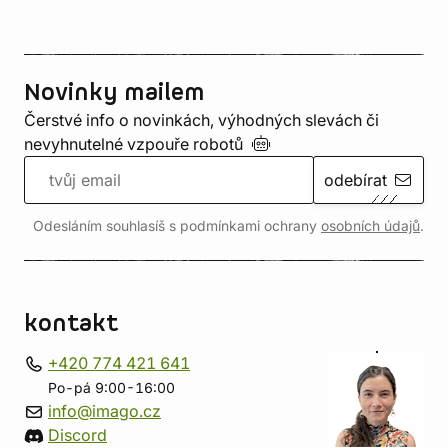
Novinky mailem
Čerstvé info o novinkách, výhodných slevách či
nevyhnutelné vzpouře
robotů
odebírat
Odesláním souhlasíš s podmínkami ochrany
osobních údajů
.
kontakt
+420 774 421 641
Po-pá 9:00-16:00
info@imago.cz
Discord