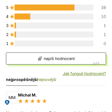
5
38
4
10
3
1
2
1
1
0
napiš hodnocení
Jak fungují hodnocení?
nejprospěšnější
nejnovější
Michal M.
MM
6