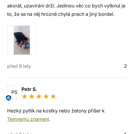
akorát, uzavírání drží. Jedinou věc co bych vytknul je
to, že se na něj hrozně chytá prach a jiný bordel.
před 9 lety
2
Petr S.
PS
6
Hezký pytlík na kostky nebo žetony příšer k
Temnemu znamení
.