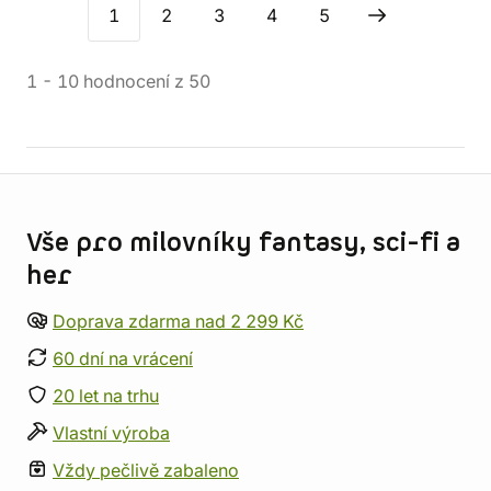
1
2
3
4
5
1
-
10
hodnocení
z
50
Informace o obchodu
Vše pro milovníky fantasy, sci-fi a
her
Doprava zdarma nad 2 299 Kč
60 dní na vrácení
20 let na trhu
Vlastní výroba
Vždy pečlivě zabaleno