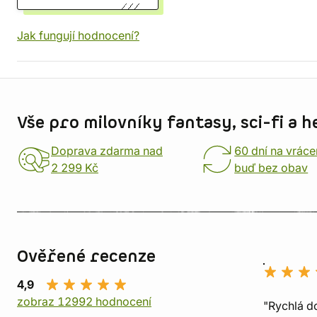
Jak fungují hodnocení?
Informace o obchodu
Vše pro milovníky fantasy, sci-fi a h
Doprava zdarma nad
60 dní na vráce
2 299 Kč
buď bez obav
Ověřené recenze
4,9
zobraz 12992 hodnocení
"Rychlá do