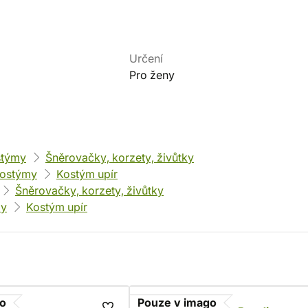
Určení
Pro ženy
stýmy
Šněrovačky, korzety, živůtky
kostýmy
Kostým upír
Šněrovačky, korzety, živůtky
my
Kostým upír
go
Pouze v imago