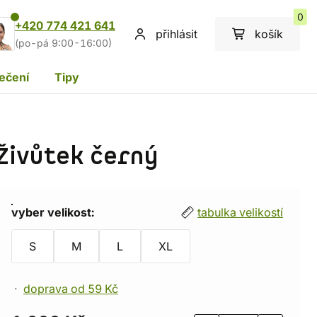
0
+420 774 421 641
přihlásit
košík
(po-pá 9:00-16:00)
ečení
Tipy
Živůtek černý
vyber velikost:
tabulka velikostí
S
M
L
XL
doprava od 59 Kč