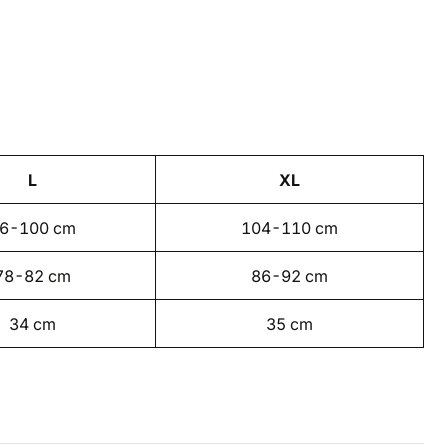
L
XL
6-100 cm
104-110 cm
78-82 cm
86-92 cm
34 cm
35 cm