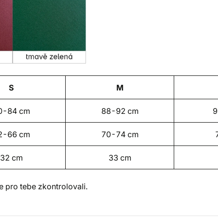
S
M
0-84 cm
88-92 cm
9
2-66 cm
70-74 cm
32 cm
33 cm
 pro tebe zkontrolovali.