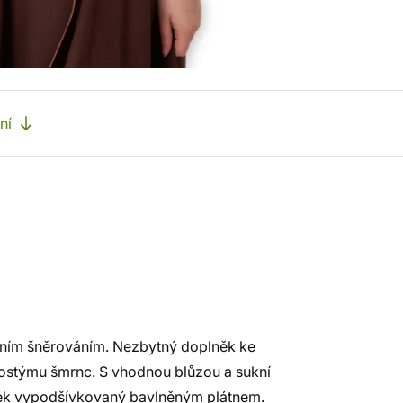
ní
ním šněrováním. Nezbytný doplněk ke
ostýmu šmrnc. S vhodnou blůzou a sukní
ůtek vypodšívkovaný bavlněným plátnem.