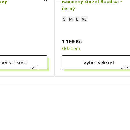
ový
Bavlněný korzet Boudica -
černý
S
M
L
XL
1 199 Kč
skladem
Vyber velikost
Vyber velikost