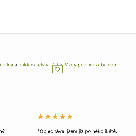
í dílna
a
nakladatelství
Vždy pečlivě zabaleno
ný
"Objednával jsem již po několikáté.