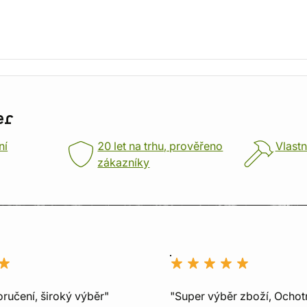
er
ní
20 let na trhu, prověřeno
Vlastn
zákazníky
ručení, široký výběr"
"Super výběr zboží, Ochot