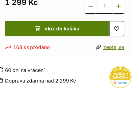
1 299 Kč
vlož do košíku
168 ks prodáno
zeptej se
60 dní na vrácení
Doprava zdarma nad 2 299 Kč