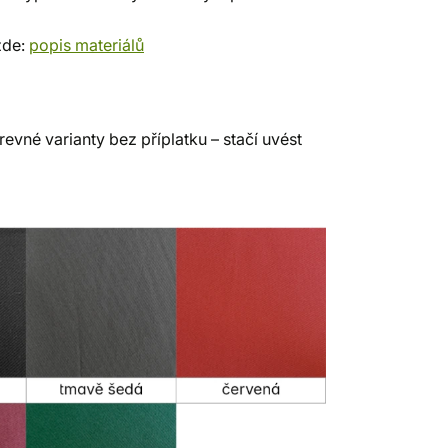
zde:
popis materiálů
evné varianty bez příplatku – stačí uvést