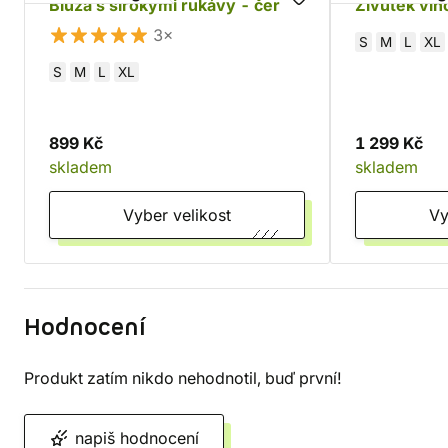
Blůza s širokými rukávy - černá
Živůtek vín
3×
S
M
L
XL
S
M
L
XL
899 Kč
1 299 Kč
skladem
skladem
Vyber velikost
Hodnocení
Produkt zatím nikdo nehodnotil, buď první!
napiš hodnocení