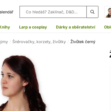
Vyhledávání
alendář
Knihy
Larp a cosplay
Dárky a sběratelství
Obl
týmy
Šněrovačky, korzety, živůtky
Živůtek černý