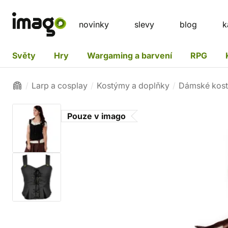
novinky
slevy
blog
k
Světy
Hry
Wargaming a barvení
RPG
Larp a cosplay
Kostýmy a doplňky
Dámské kos
Pouze v imago