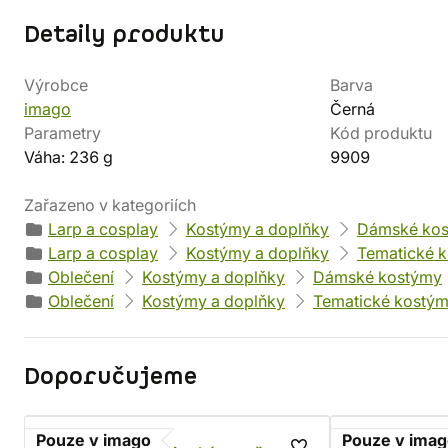
Detaily produktu
Výrobce
Barva
imago
Černá
Parametry
Kód produktu
Váha: 236 g
9909
Zařazeno v kategoriích
Larp a cosplay
Kostýmy a doplňky
Dámské ko
Larp a cosplay
Kostýmy a doplňky
Tematické 
Oblečení
Kostýmy a doplňky
Dámské kostýmy
Oblečení
Kostýmy a doplňky
Tematické kostý
Doporučujeme
Pouze v imago
Pouze v ima