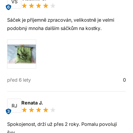
VS
6
Sáček je příjemně zpracován, velikostně je velmi
podobný mnoha dalším sáčkům na kostky.
před 6 lety
0
Renata J.
RJ
3
Spokojenost, drží už přes 2 roky. Pomalu povolují
švy.