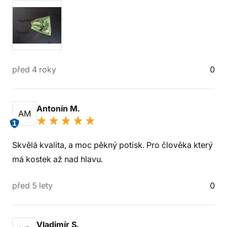
před 4 roky
0
Antonín M.
AM
1
Skvělá kvalita, a moc pěkný potisk. Pro člověka který
má kostek až nad hlavu.
před 5 lety
0
Vladimír S.