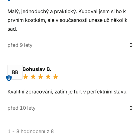
Malý, jednoduchý a praktický. Kupoval jsem si ho k
prvním kostkám, ale v současnosti unese už několik
sad.
před 9 lety
0
Bohuslav B.
BB
6
Kvalitní zpracování, zatím je furt v perfektním stavu.
před 10 lety
0
1
-
8
hodnocení
z
8