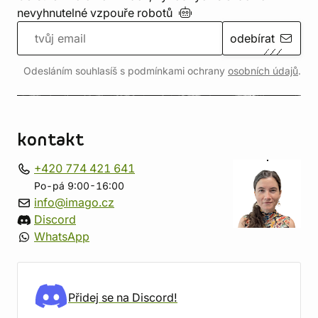
nevyhnutelné vzpouře
robotů
odebírat
Odesláním souhlasíš s podmínkami ochrany
osobních údajů
.
kontakt
+420 774 421 641
Po-pá 9:00-16:00
info@imago.cz
Discord
WhatsApp
Přidej se na Discord!