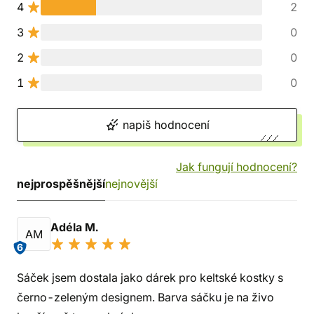
4
2
3
0
2
0
1
0
napiš hodnocení
Jak fungují hodnocení?
nejprospěšnější
nejnovější
Adéla M.
AM
6
Sáček jsem dostala jako dárek pro keltské kostky s
černo-zeleným designem. Barva sáčku je na živo