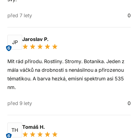
před 7 lety
0
Jaroslav P.
JP
6
Mít rád přírodu. Rostliny. Stromy. Botanika. Jeden z
mála váčků na drobnosti s nenásilnou a přirozenou
tématikou. A barva hezká, emisní spektrum asi 535
nm.
před 9 lety
0
Tomáš H.
TH
6