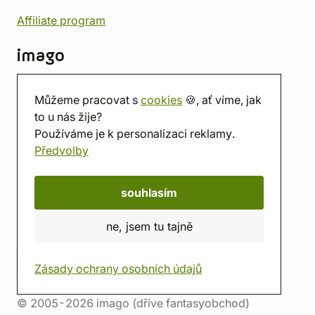
Affiliate program
imago
Kontakt
Můžeme pracovat s
cookies
🍪, ať víme, jak
Prodejna
to u nás žije?
Herna
Používáme je k personalizaci reklamy.
O nás
Předvolby
Hodnocení obchodu
Dárkové poukazy
Kalendář
souhlasím
imago.blog
ne, jsem tu tajně
Zásady ochrany osobních údajů
© 2005-2026 imago (dříve fantasyobchod)