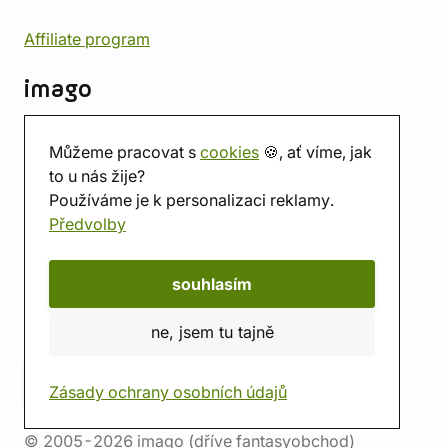
Affiliate program
imago
Kontakt
Můžeme pracovat s
cookies
🍪, ať víme, jak
Prodejna
to u nás žije?
Herna
Používáme je k personalizaci reklamy.
O nás
Předvolby
Hodnocení obchodu
Dárkové poukazy
Kalendář
souhlasím
imago.blog
ne, jsem tu tajně
Zásady ochrany osobních údajů
© 2005-2026 imago (dříve fantasyobchod)