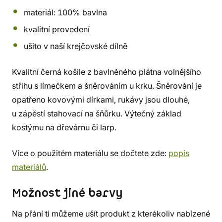
materiál: 100% bavlna
kvalitní provedení
ušito v naší krejčovské dílně
Kvalitní černá košile z bavlněného plátna volnějšího
střihu s límečkem a šněrováním u krku. Šněrování je
opatřeno kovovými dírkami, rukávy jsou dlouhé,
u zápěstí stahovací na šňůrku. Výtečný základ
kostýmu na dřevárnu či larp.
Více o použitém materiálu se dočtete zde:
popis
materiálů
.
Možnost jiné barvy
Na přání ti můžeme ušít produkt z kterékoliv nabízené