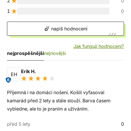
2
0
1
0
napiš hodnocení
Jak fungují hodnocení?
nejprospěšnější
nejnovější
Erik H.
EH
6
Příjemná i na domácí nošení. Košili vyfasoval
kamarád před 2 lety a stále slouží. Barva časem
vybledne, ale to je praním a užíváním.
před 5 lety
0