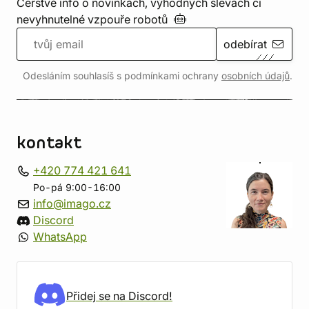
Čerstvé info o novinkách, výhodných slevách či
nevyhnutelné vzpouře
robotů
odebírat
Odesláním souhlasíš s podmínkami ochrany
osobních údajů
.
kontakt
+420 774 421 641
Po-pá 9:00-16:00
info@imago.cz
Discord
WhatsApp
Přidej se na Discord!