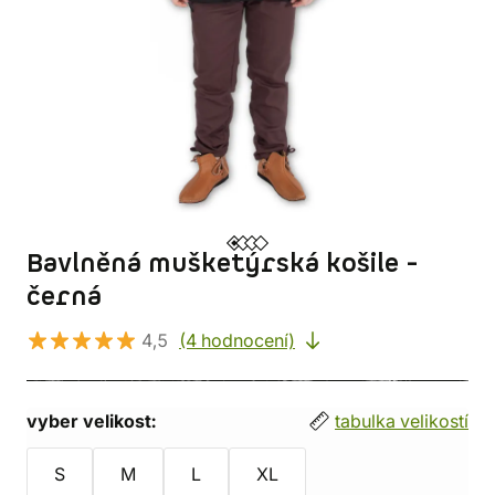
Bavlněná mušketýrská košile -
černá
4,5
(4 hodnocení)
vyber velikost:
tabulka velikostí
S
M
L
XL