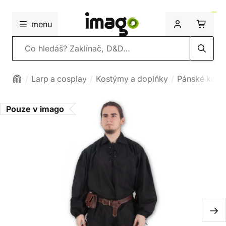
menu
Vyhledávání
Larp a cosplay
Kostýmy a doplňky
Pánské kost
Pouze v imago