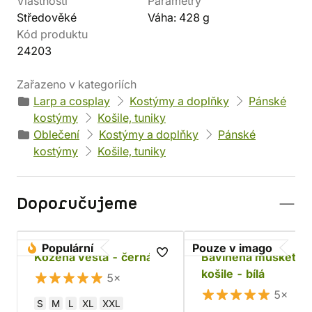
Vlastnosti
Parametry
Středověké
Váha: 428 g
Kód produktu
24203
Zařazeno v kategoriích
Larp a cosplay
Kostýmy a doplňky
Pánské
kostýmy
Košile, tuniky
Oblečení
Kostýmy a doplňky
Pánské
kostýmy
Košile, tuniky
Doporučujeme
Populární
Pouze v imago
Kožená vesta - černá
Bavlněná mušketýr
košile - bílá
5×
5×
S
M
L
XL
XXL