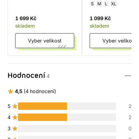
S
M
L
XL
1 699 Kč
1 099 Kč
skladem
skladem
Vyber velikost
Vyber velikost
Hodnocení
4
4,5
(4 hodnocení)
5
2
4
2
3
0