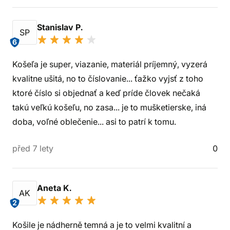
Stanislav P.
SP
6
Košeľa je super, viazanie, materiál príjemný, vyzerá
kvalitne ušitá, no to číslovanie... ťažko vyjsť z toho
ktoré číslo si objednať a keď príde človek nečaká
takú veľkú košeľu, no zasa... je to mušketierske, iná
doba, voľné oblečenie... asi to patrí k tomu.
před 7 lety
0
Aneta K.
AK
2
Košile je nádherně temná a je to velmi kvalitní a