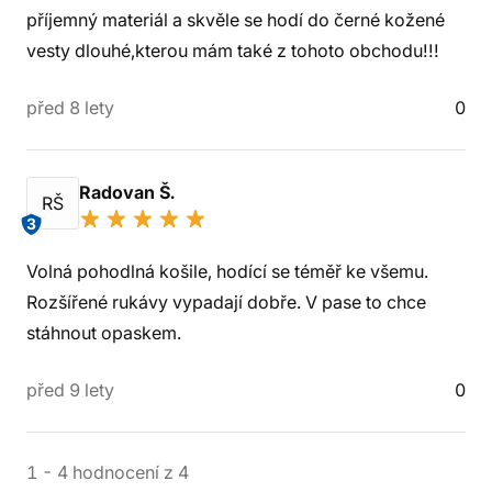
příjemný materiál a skvěle se hodí do černé kožené
vesty dlouhé,kterou mám také z tohoto obchodu!!!
před 8 lety
0
Radovan Š.
RŠ
3
Volná pohodlná košile, hodící se téměř ke všemu.
Rozšířené rukávy vypadají dobře. V pase to chce
stáhnout opaskem.
před 9 lety
0
1
-
4
hodnocení
z
4