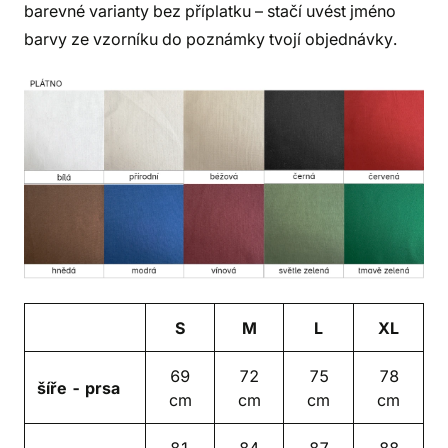
barevné varianty bez příplatku – stačí uvést jméno
barvy ze vzorníku do poznámky tvojí objednávky.
S
M
L
XL
69
72
75
78
šíře - prsa
cm
cm
cm
cm
81
84
87
88