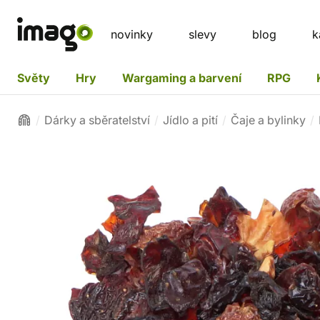
novinky
slevy
blog
k
Světy
Hry
Wargaming a barvení
RPG
Dárky a sběratelství
Jídlo a pití
Čaje a bylinky