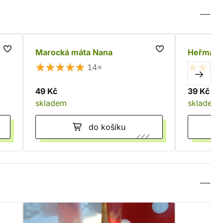
Marocká máta Nana
Heřmán
14×
49 Kč
39 Kč
skladem
skladem
do košíku