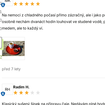
MK
0
6
1
Na nemoci z chladného počasí přímo zázračný, ale i jako 
0
osobně nechám dvanáct hodin louhovat ve studené vodě, po
medem, ale to každý ví.
0
í?
před 7 lety
Radim H.
RH
6
Klasický sušený šípek na přípravu čaje. Nedávám plné hod