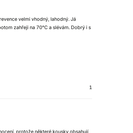
prevence velmi vhodný, lahodný. Já
tom zahřeji na 70°C a slévám. Dobrý i s
1
nocení, protože některé kousky obsahují