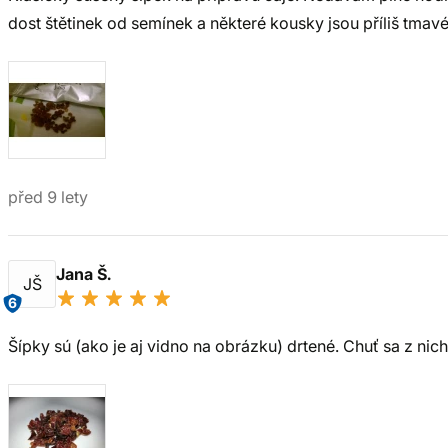
dost štětinek od semínek a některé kousky jsou příliš tmavé
před 9 lety
Jana Š.
JŠ
6
Šípky sú (ako je aj vidno na obrázku) drtené. Chuť sa z nic