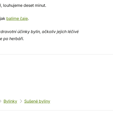
), louhujeme deset minut.
 jak
balíme čaje
.
avotní účinky bylin, ačkoliv jejich léčivé
e po herbáři.
Bylinky
Sušené byliny