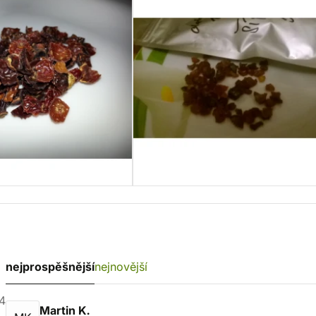
nejprospěšnější
nejnovější
4
Martin K.