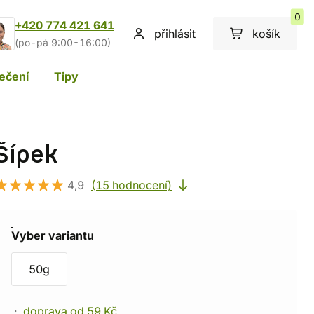
0
+420 774 421 641
přihlásit
košík
(po-pá 9:00-16:00)
ečení
Tipy
Šípek
4,9
(15 hodnocení)
Vyber variantu
50g
doprava od 59 Kč