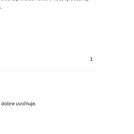
.
1
h dobre uvoľnuje.