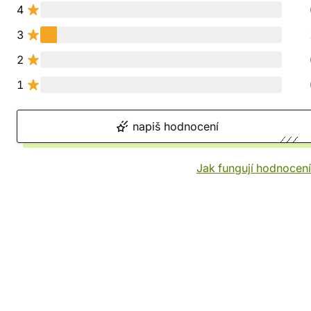
4
3
2
1
napiš hodnocení
Jak fungují hodnocen