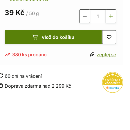
39 Kč
/ 50 g
vlož do košíku
380 ks prodáno
zeptej se
60 dní na vrácení
Doprava zdarma nad 2 299 Kč