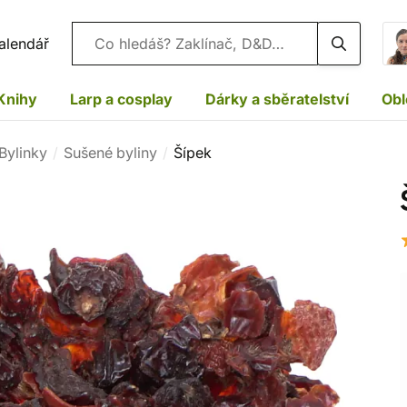
Vyhledávání
alendář
Knihy
Larp a cosplay
Dárky a sběratelství
Obl
Bylinky
Sušené byliny
Šípek