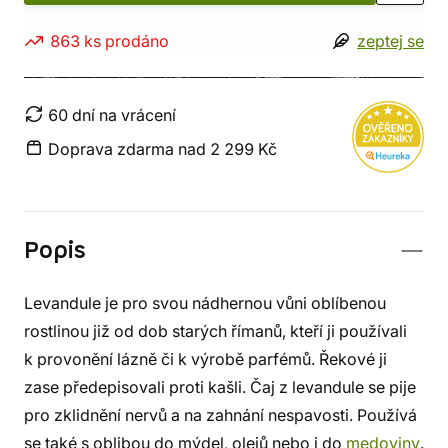
863 ks prodáno
zeptej se
60 dní na vrácení
Doprava zdarma nad 2 299 Kč
Popis
Levandule je pro svou nádhernou vůni oblíbenou
rostlinou již od dob starých římanů, kteří ji používali
k provonění lázně či k výrobě parfémů. Řekové ji
zase předepisovali proti kašli. Čaj z levandule se pije
pro zklidnění nervů a na zahnání nespavosti. Používá
se také s oblibou do mýdel, olejů nebo i do
medoviny
.