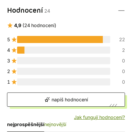
Hodnocení
24
4,9
(24 hodnocení)
5
22
4
2
3
0
2
0
1
0
napiš hodnocení
Jak fungují hodnocení?
nejprospěšnější
nejnovější