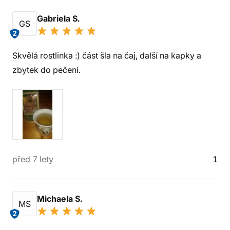
Gabriela S.
GS
2
Skvělá rostlinka :) část šla na čaj, další na kapky a
zbytek do pečení.
před 7 lety
1
Michaela S.
MS
2