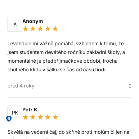
Anonym
A
Levandule mi vážně pomáhá, vzhledem k tomu, že
jsem studentem devátého ročníku základní školy, a
momentálně je předpříjmačkové období, trocha
chutného klidu v šálku se čas od času hodí.
před 4 roky
0
Petr K.
PK
6
Skvělá na večerní čaj, do skříně proti molům či jen na