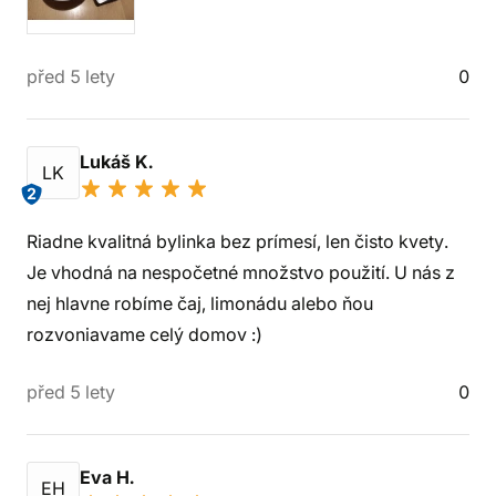
před 5 lety
0
Lukáš K.
LK
2
Riadne kvalitná bylinka bez prímesí, len čisto kvety.
Je vhodná na nespočetné množstvo použití. U nás z
nej hlavne robíme čaj, limonádu alebo ňou
rozvoniavame celý domov :)
před 5 lety
0
Eva H.
EH