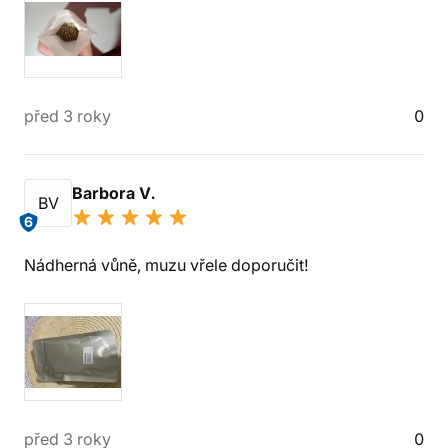
před 3 roky
0
Barbora V.
BV
6
Nádherná vůně, muzu vřele doporučit!
před 3 roky
0