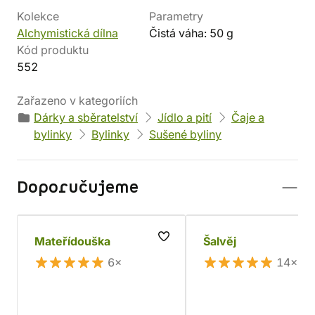
Kolekce
Parametry
Alchymistická dílna
Čistá váha: 50 g
Kód produktu
552
Zařazeno v kategoriích
Dárky a sběratelství
Jídlo a pití
Čaje a
bylinky
Bylinky
Sušené byliny
Doporučujeme
Mateřídouška
Šalvěj
6×
14×