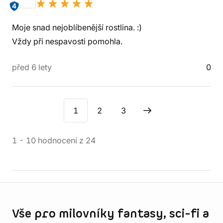
4
Moje snad nejoblíbenější rostlina. :)
Vždy při nespavosti pomohla.
před 6 lety
0
1
2
3
1
-
10
hodnocení
z
24
Informace o obchodu
Vše pro milovníky fantasy, sci-fi a