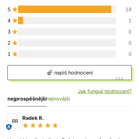
5
18
4
1
3
0
2
0
1
0
napiš hodnocení
Jak fungují hodnocení?
nejprospěšnější
nejnovější
Radek R.
RR
6