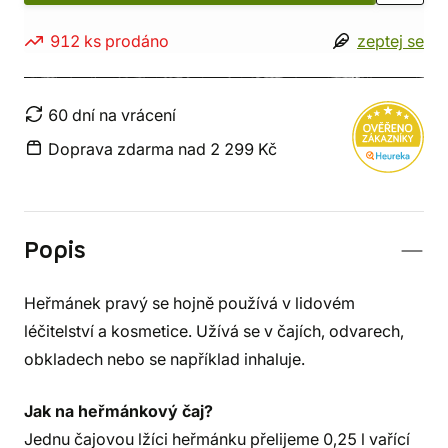
912 ks prodáno
zeptej se
60 dní na vrácení
Doprava zdarma nad 2 299 Kč
Popis
Heřmánek pravý se hojně používá v lidovém
léčitelství a kosmetice. Užívá se v čajích, odvarech,
obkladech nebo se například inhaluje.
Jak na heřmánkový čaj?
Jednu čajovou lžíci heřmánku přelijeme 0,25 l vařící