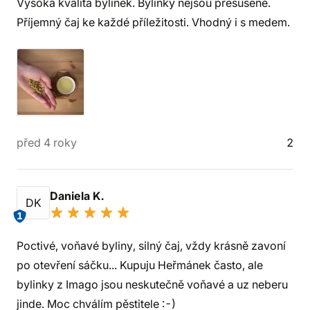
Vysoká kvalita bylinek. Bylinky nejsou přesušené.
Příjemný čaj ke každé příležitosti. Vhodný i s medem.
před 4 roky
2
Daniela K.
DK
1
Poctivé, voňavé byliny, silný čaj, vždy krásně zavoní
po otevření sáčku... Kupuju Heřmánek často, ale
bylinky z Imago jsou neskutečně voňavé a uz neberu
jinde. Moc chválím pěstitele :-)