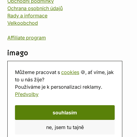
Obchodní podmínky
Ochrana osobních údajů
Rady a informace
Velkoobchod
Affiliate program
imago
Kontakt
Můžeme pracovat s
cookies
🍪, ať víme, jak
Prodejna
to u nás žije?
Herna
Používáme je k personalizaci reklamy.
O nás
Předvolby
Hodnocení obchodu
Dárkové poukazy
Kalendář
souhlasím
imago.blog
ne, jsem tu tajně