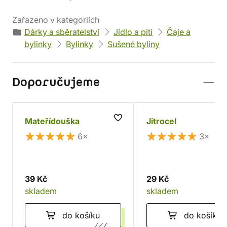
Zařazeno v kategoriích
Dárky a sběratelství
Jídlo a pití
Čaje a
bylinky
Bylinky
Sušené byliny
Doporučujeme
Mateřídouška
Jitrocel
6×
3×
39 Kč
29 Kč
skladem
skladem
do košíku
do košíku