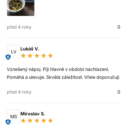
před 4 roky
0
Lukáš V.
LV
6
Vznešený nápoj. Piji hlavně v období nachlazení.
Pomáhá a ulevuje. Skvělá záležitost. Vřele doporučuji
před 4 roky
0
Miroslav S.
MS
6