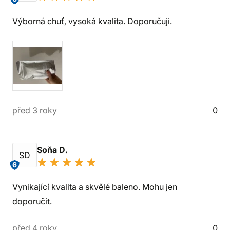
Výborná chuť, vysoká kvalita. Doporučuji.
před 3 roky
0
Soňa D.
SD
6
Vynikající kvalita a skvělé baleno. Mohu jen
doporučit.
před 4 roky
0