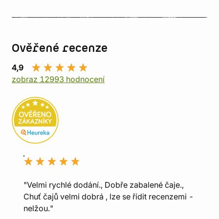
Ověřené recenze
4,9
zobraz 12993 hodnocení
"Velmi rychlé dodání., Dobře zabalené čaje.,
Chuť čajů velmi dobrá , lze se řídit recenzemi -
nelžou."