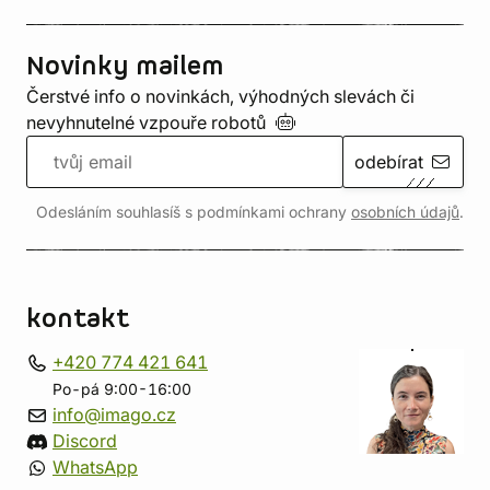
Novinky mailem
Čerstvé info o novinkách, výhodných slevách či
nevyhnutelné vzpouře
robotů
odebírat
Odesláním souhlasíš s podmínkami ochrany
osobních údajů
.
kontakt
+420 774 421 641
Po-pá 9:00-16:00
info@imago.cz
Discord
WhatsApp