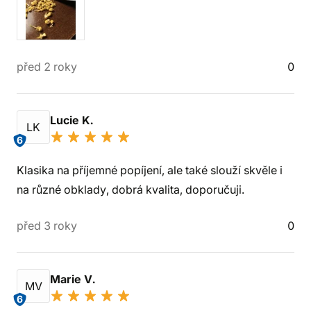
před 2 roky
0
Lucie K.
LK
6
Klasika na příjemné popíjení, ale také slouží skvěle i
na různé obklady, dobrá kvalita, doporučuji.
před 3 roky
0
Marie V.
MV
6