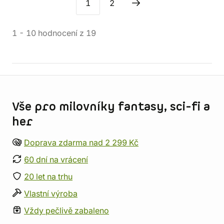
1
2
1
-
10
hodnocení
z
19
Informace o obchodu
Vše pro milovníky fantasy, sci-fi a
her
Doprava zdarma nad 2 299 Kč
60 dní na vrácení
20 let na trhu
Vlastní výroba
Vždy pečlivě zabaleno