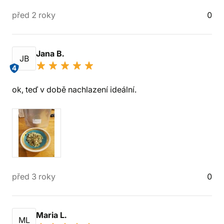
před 2 roky
0
Jana B.
JB
4
ok, teď v době nachlazení ideální.
před 3 roky
0
Maria L.
ML