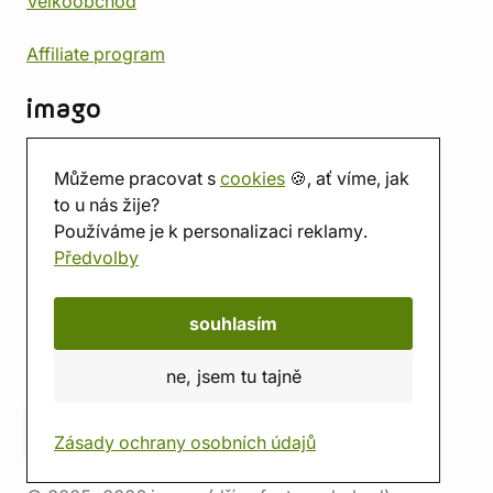
Velkoobchod
Affiliate program
imago
Kontakt
Můžeme pracovat s
cookies
🍪, ať víme, jak
Prodejna
to u nás žije?
Herna
Používáme je k personalizaci reklamy.
O nás
Předvolby
Hodnocení obchodu
Dárkové poukazy
Kalendář
souhlasím
imago.blog
ne, jsem tu tajně
Zásady ochrany osobních údajů