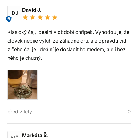
David J.
DJ
6
Klasický čaj, ideální v období chřipek. Výhodou je, že
člověk nepije výluh ze záhadně drti, ale opravdu vidí,
z čeho čaj je. Ideální je dosladit ho medem, ale i bez
něho je chutný.
před 7 lety
0
Markéta Š.