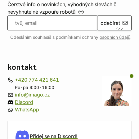
Čerstvé info o novinkách, výhodných slevách či
nevyhnutelné vzpouře
robotů
odebírat
Odesláním souhlasíš s podmínkami ochrany
osobních údajů
.
kontakt
+420 774 421 641
Po-pá 9:00-16:00
info@imago.cz
Discord
WhatsApp
Přidej se na Discord!