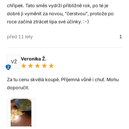
chřipek. Tato směs vydrží přibližně rok, po té je
dobré ji vyměnit za novou, "čerstvou", protože po
roce začíná ztrácet lípa své účinky. :-)
před 11 lety
1
Veronika Ž.
VŽ
2
Za tu cenu skvělá koupě. Příjemná vůně i chuť. Mohu
doporučit.