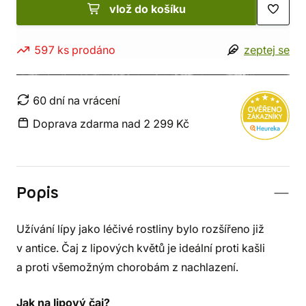
vlož do košíku
597 ks prodáno
zeptej se
60 dní na vrácení
Doprava zdarma nad 2 299 Kč
Popis
Užívání lípy jako léčivé rostliny bylo rozšířeno již
v antice. Čaj z lipových květů je ideální proti kašli
a proti všemožným chorobám z nachlazení.
Jak na lipový čaj?