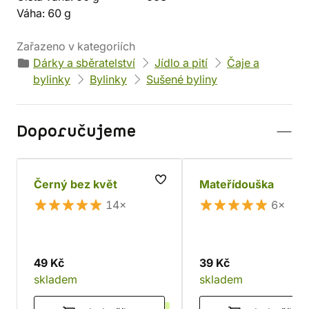
Váha: 60 g
Zařazeno v kategoriích
Dárky a sběratelství
Jídlo a pití
Čaje a
bylinky
Bylinky
Sušené byliny
Doporučujeme
Černý bez květ
Mateřídouška
14×
6×
49 Kč
39 Kč
skladem
skladem