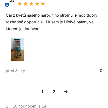
MŠ
6
Čaj z květů našeho národního stromu je moc dobrý,
rozhodně doporučuji! Plusem je i líbivé balení, ve
kterém je dodáván.
před 8 lety
0
1
2
1
-
10
hodnocení
z
14