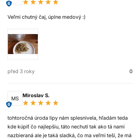
6
Veľmi chutný čaj, úplne medový :)
před 3 roky
0
Miroslav S.
MS
6
tohtoročná úroda lipy nám splesnivela, hľadám teda
kde kúpiť čo najlepšiu, táto nechutí tak ako tá nami
nazbieraná ale je taká sladká, čo ma veľmi teší, že má