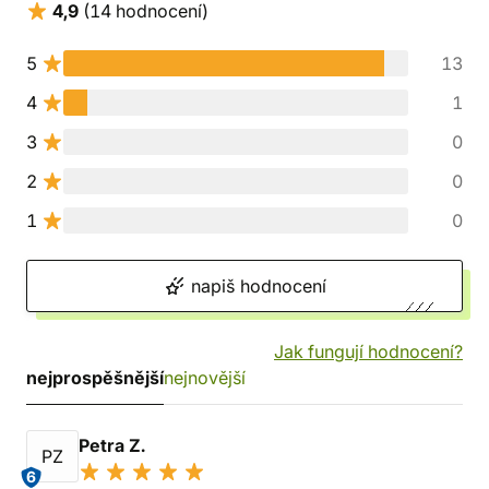
4,9
(14 hodnocení)
5
13
4
1
3
0
2
0
1
0
napiš hodnocení
Jak fungují hodnocení?
nejprospěšnější
nejnovější
Petra Z.
PZ
6