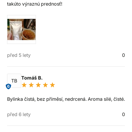
takúto výraznú prednosť!
před 5 lety
0
Tomáš B.
TB
6
Bylinka čistá, bez příměsí, nedrcená. Aroma silé, čisté.
před 6 lety
0