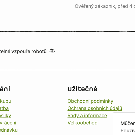
Ověřený zákazník, před 4 
utelné vzpouře
robotů
ání
užitečné
ákupu
Obchodní podmínky
atba
Ochrana osobních údajů
silky
Rady a informace
vrácení
Velkoobchod
Můžem
ednávku
Použív