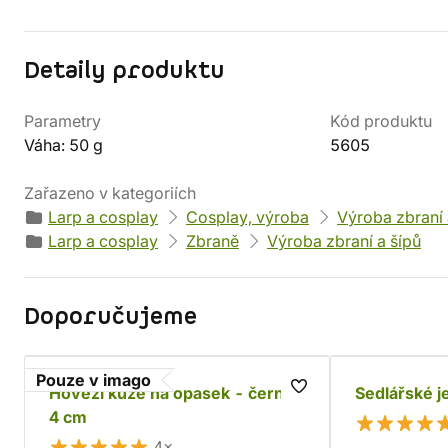
Detaily produktu
Parametry
Kód produktu
Váha: 50 g
5605
Zařazeno v kategoriích
Larp a cosplay
Cosplay, výroba
Výroba zbraní 
Larp a cosplay
Zbraně
Výroba zbraní a šípů
Doporučujeme
Pouze v imago
Hovězí kůže na opasek - černá,
Sedlářské j
4 cm
4×