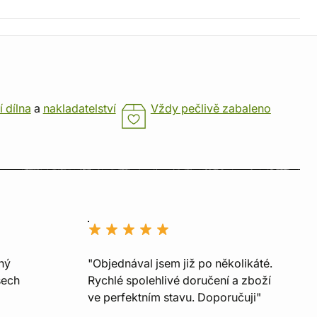
í dílna
a
nakladatelství
Vždy pečlivě zabaleno
ný
"Objednával jsem již po několikáté.
šech
Rychlé spolehlivé doručení a zboží
ve perfektním stavu. Doporučuji"