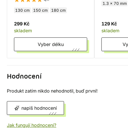
1.3 x 70 mm
130 cm
150 cm
180 cm
299 Kč
129 Kč
skladem
skladem
Vyber délku
Hodnocení
Produkt zatím nikdo nehodnotil, buď první!
napiš hodnocení
Jak fungují hodnocení?