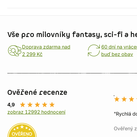
Informace o obchodu
Vše pro milovníky fantasy, sci-fi a h
Doprava zdarma nad
60 dní na vráce
2 299 Kč
buď bez obav
Ověřené recenze
4,9
zobraz 12992 hodnocení
"Rychlá do
Ověřený z