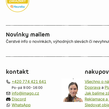
Novinky mailem
Čerstvé info o novinkách, výhodných slevách či nevyhn
kontakt
nakupov
+420 774 421 641
Všechno o n
Doprava
a
Pl
Po-pá 9:00-16:00
info@imago.cz
Jak balíme zá
Discord
Reklamace a 
WhatsApp
Sledovat obj