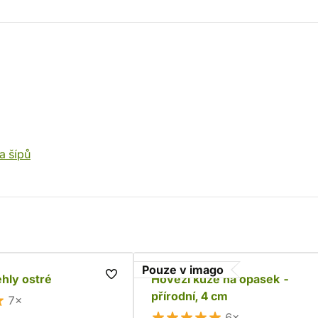
a šípů
Pouze v imago
ehly ostré
Hovězí kůže na opasek -
přírodní, 4 cm
7×
6×