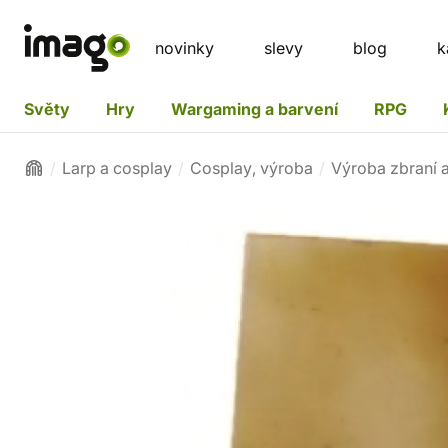
novinky
slevy
blog
k
Světy
Hry
Wargaming a barvení
RPG
Larp a cosplay
Cosplay, výroba
Výroba zbraní a