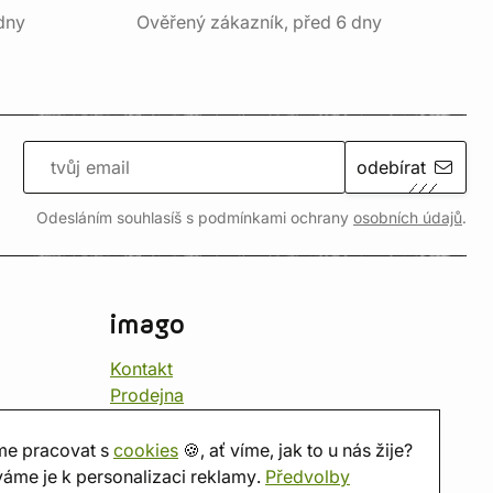
dny
Ověřený zákazník, před 6 dny
odebírat
Odesláním souhlasíš s podmínkami ochrany
osobních údajů
.
imago
Kontakt
Prodejna
Herna
O nás
e pracovat s
cookies
🍪, ať víme, jak to u nás žije?
Hodnocení obchodu
áme je k personalizaci reklamy.
Předvolby