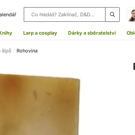
Vyhledávání
alendář
Knihy
Larp a cosplay
Dárky a sběratelství
Obl
 šípů
Rohovina