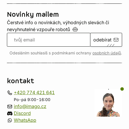
Novinky mailem
Čerstvé info o novinkách, výhodných slevách či
nevyhnutelné vzpouře
robotů
odebírat
Odesláním souhlasíš s podmínkami ochrany
osobních údajů
.
kontakt
+420 774 421 641
Po-pá 9:00-16:00
info@imago.cz
Discord
WhatsApp