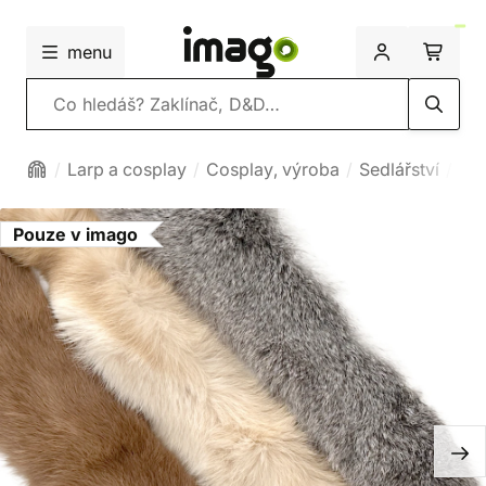
menu
Vyhledávání
Larp a cosplay
Cosplay, výroba
Sedlářství
Kůž
Pouze v imago