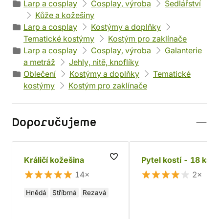
Larp a cosplay
Cosplay, výroba
Sedlářství
Kůže a kožešiny
Larp a cosplay
Kostýmy a doplňky
Tematické kostýmy
Kostým pro zaklínače
Larp a cosplay
Cosplay, výroba
Galanterie
a metráž
Jehly, nitě, knoflíky
Oblečení
Kostýmy a doplňky
Tematické
kostýmy
Kostým pro zaklínače
Doporučujeme
Králičí kožešina
Pytel kostí - 18 ks
14×
2×
Hnědá
Stříbrná
Rezavá