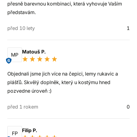
přesně barevnou kombinaci, která vyhovuje Vaším
představám.
před 10 lety
1
Matouš P.
MP
6
Objednali jsme jich více na čepici, lemy rukavic a
plášťů. Skvělý doplněk, který u kostýmu hned
pozvedne úroveň :)
před 1 rokem
0
Filip P.
FP