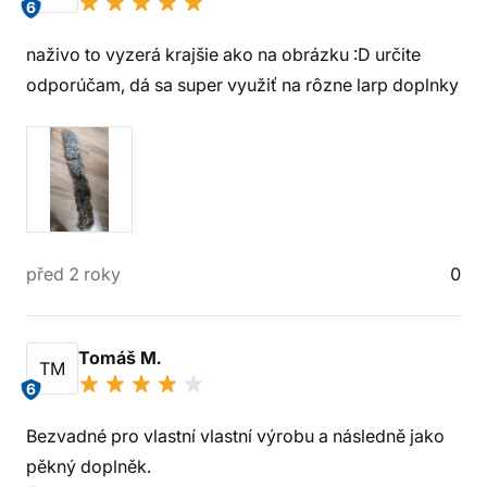
6
naživo to vyzerá krajšie ako na obrázku :D určite
odporúčam, dá sa super využiť na rôzne larp doplnky
před 2 roky
0
Tomáš M.
TM
6
Bezvadné pro vlastní vlastní výrobu a následně jako
pěkný doplněk.