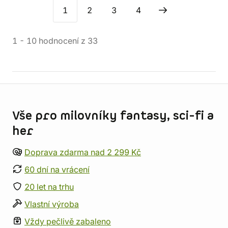
1
2
3
4
1
-
10
hodnocení
z
33
Informace o obchodu
Vše pro milovníky fantasy, sci-fi a
her
Doprava zdarma nad 2 299 Kč
60 dní na vrácení
20 let na trhu
Vlastní výroba
Vždy pečlivě zabaleno