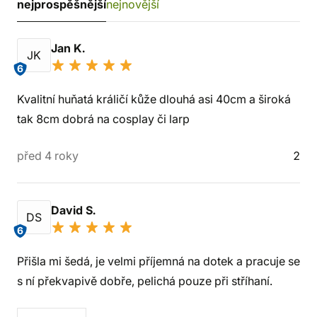
nejprospěšnější
nejnovější
Jan K.
JK
6
Kvalitní huňatá králičí kůže dlouhá asi 40cm a široká
tak 8cm dobrá na cosplay či larp
před 4 roky
2
David S.
DS
6
Přišla mi šedá, je velmi příjemná na dotek a pracuje se
s ní překvapivě dobře, pelichá pouze při stříhaní.