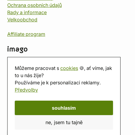
Ochrana osobních údajů
Rady a informace
Velkoobchod
Affiliate program
imago
Kontakt
Můžeme pracovat s
cookies
🍪, ať víme, jak
Prodejna
to u nás žije?
Herna
Používáme je k personalizaci reklamy.
O nás
Předvolby
Hodnocení obchodu
Dárkové poukazy
Kalendář
souhlasím
imago.blog
ne, jsem tu tajně