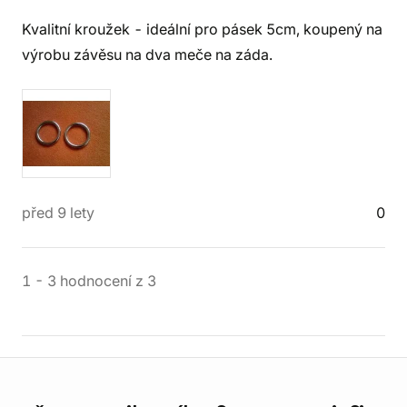
Kvalitní kroužek - ideální pro pásek 5cm, koupený na
výrobu závěsu na dva meče na záda.
před 9 lety
0
1
-
3
hodnocení
z
3
Informace o obchodu