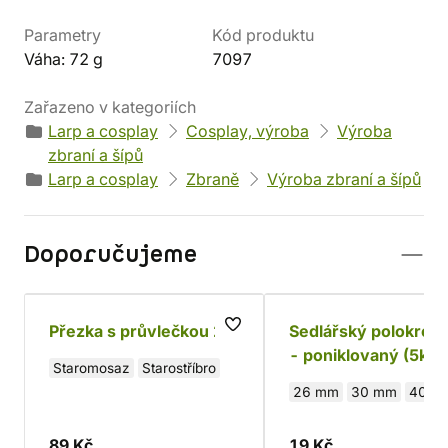
Parametry
Kód produktu
Váha: 72 g
7097
Zařazeno v kategoriích
Larp a cosplay
Cosplay, výroba
Výroba
zbraní a šípů
Larp a cosplay
Zbraně
Výroba zbraní a šípů
Doporučujeme
Přezka s průvlečkou 2
Sedlářský polokrou
- poniklovaný (5ks)
Staromosaz
Starostříbro
26 mm
30 mm
40 m
89 Kč
19 Kč